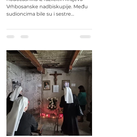
Vrhbosanske nadbiskupije. Među
sudioncima bile su i sestre
Milosrdnice s provincijalnom
predsjednicom povjerenstva za
postoral mladih s. Antonetom
Martić koje su okupljenima
predstavile karizmu vlastite
Družbe na Sajmu zvanja i poslanja.
Zajedno sa sestrama u Komušinu
su hodočastili i mladi župe Osova
kako bi i sami stekli nova iskustva i
pobliže upoznali jedan
jednostavan, drugačiji,