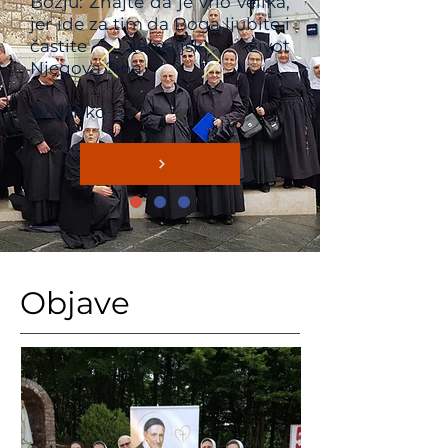
Božju: Znajte da je vrlo velika,
jer ide za tim da Boga ljubite i
častite zemaljski život
Njegova Sina.
Sv. Vinko
Objave