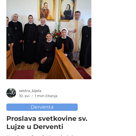
Terezije koju je sa nekoliko
svećenika i umirovljenim
banjolučkim biskupom Franjom
Komaricom predvodio banjolučki
biskup mons. Željko Majić. U
prigodnoj
sestra_bijela
10. svi
1 min čitanja
Derventa
Proslava svetkovine sv.
Lujze u Derventi