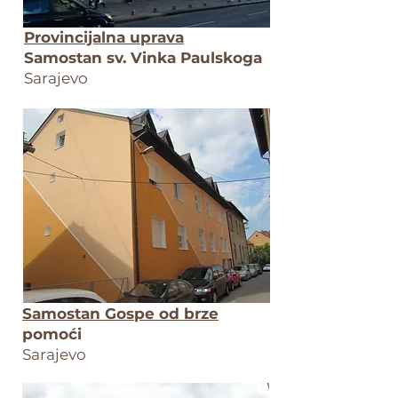
Provincijalna uprava
Samostan sv. Vinka Pauls
koga
S
arajevo
Samostan Gospe od brze
pomoći
S
arajevo