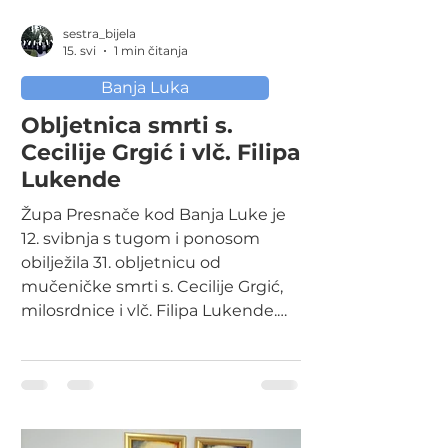
sestra_bijela
15. svi
1 min čitanja
Banja Luka
Obljetnica smrti s.
Cecilije Grgić i vlč. Filipa
Lukende
Župa Presnače kod Banja Luke je
12. svibnja s tugom i ponosom
obilježila 31. obljetnicu od
mučeničke smrti s. Cecilije Grgić,
milosrdnice i vlč. Filipa Lukende.
Obilježavanje godišnjice najprije je
započelo pohodom mjestu njihove
mučeničke smrti u župnom stanu,
a zatim se nastavilo sv. misom u
župnoj crkvi i svetištu sv. Male