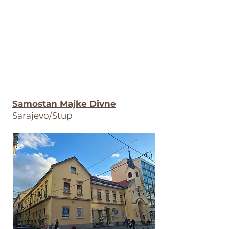
Samostan Majke Divne
S
arajevo/Stup