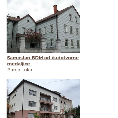
Samostan BDM od čudotvorne
medaljice
Banja Luka