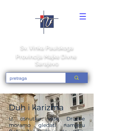
Družba Sestara Milosrdnica
Sv. Vi
nka Paulskoga
Provincija Majke Divne
Sarajevo
Duh i karizma
U osnutku vaše Družbe
moramo gledati namjeru