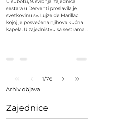
U subotu, 9. svibnja, zajednica
sestara u Derventi proslavila je
svetkovinu sv. Lujze de Marillac
kojoj je posvećena njihova kućna
kapela. U zajedništvu sa sestrama
iz Dervente, ovoj proslavi pridružile
su se sestre iz Banja Luke i Žepča,
na čelu sa provincijalnom
poglavaricom s. M. Augustinom
Matijević. Euharistijsko slavlje
predslavio je vlč. Marko Slišković,
župnik u Derventi. U svojoj
1
/
76
propovijedi, između ostalog vlč.
Arhiv objava
Marko je istaknuo kako je važno ne
zaboraviti što nam I
Zajednice