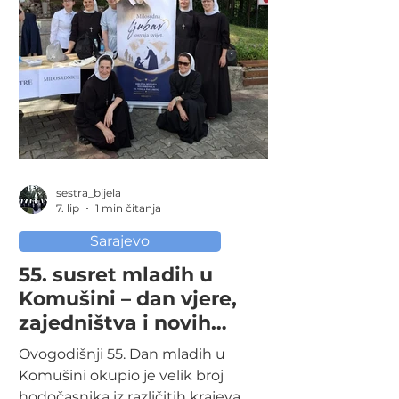
sestra_bijela
7. lip
1 min čitanja
Sarajevo
55. susret mladih u
Komušini – dan vjere,
zajedništva i novih
nadahnuća…
Ovogodišnji 55. Dan mladih u
Komušini okupio je velik broj
hodočasnika iz različitih krajeva