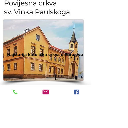
Povije
sna crkva
sv. Vinka Paulskoga
Najstarija katolička crkva u Sarajevu
Naše ustanove
Dječji vrtić