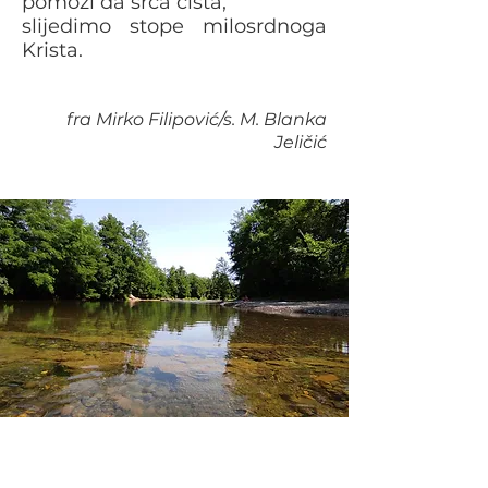
pomozi da srca čista,
slijedimo stope milosrdnoga
Krista.
fra Mirko Filip
ović/s. M. Blanka
Jeličić