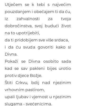
Utječem se k tebi s najvećim
pouzdanjem i
obećajem ti da ću,
iz zahvalnosti za tvoja
dobročinstva, svoj budući život
na to upotrijebiti,
da ti pridobijem sve više srdaca,
i da ću svuda govoriti kako si
Divna.
Pokaži se Divna osobito sada
kad se sav pakleni bijes urotio
protiv djece Božje.
Štiti Crkvu, bdij nad njezinim
vrhovnim pastirom,
upali ljubav i vjernost u njezinim
slugama - svećenicima.