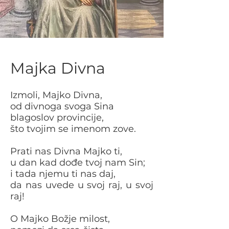
Majka Divna
Izmoli, Majko Divna,
od divnoga svoga Sina
blagoslov provincije,
što tvojim se imenom zove.
Prati nas Divna Majko ti,
u dan kad dođe tvoj nam Sin;
i tada njemu ti nas daj,
da nas uvede u svoj raj, u svoj
raj!
O Majko Božje milost,