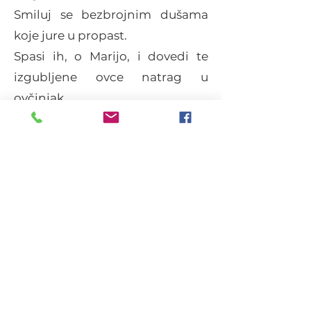
Smiluj se bezbrojnim dušama
koje jure u propast.
Spasi ih, o Marijo, i dovedi te
izgubljene ovce natrag u
ovčinjak.
Pogledaj milostivo i na mene,
vodi me na mom zemnom
putovanju
i udjeli mi milost da s tvojom
pomoći umrem zazivajući tvoje
divno Ime.
Zdravo Marijo
Majko Divna, moli za nas (3x)