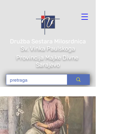
Družba Sestara Milosrdnica
Sv. Vi
nka Paulskoga
Provincija Majke Divne
Sarajevo