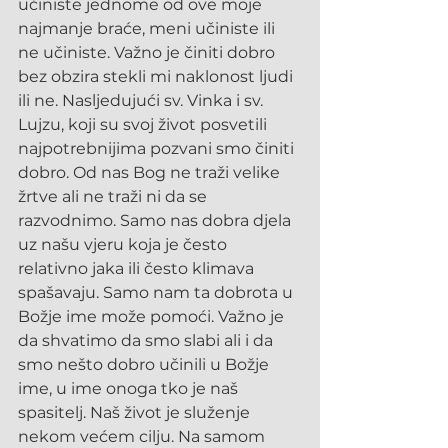
učiniste jednome od ove moje 
najmanje braće, meni učiniste ili 
ne učiniste. Važno je činiti dobro 
bez obzira stekli mi naklonost ljudi 
ili ne. Nasljedujući sv. Vinka i sv. 
Lujzu, koji su svoj život posvetili 
najpotrebnijima pozvani smo činiti 
dobro. Od nas Bog ne traži velike 
žrtve ali ne traži ni da se 
razvodnimo. Samo nas dobra djela 
uz našu vjeru koja je često 
relativno jaka ili često klimava 
spašavaju. Samo nam ta dobrota u 
Božje ime može pomoći. Važno je 
da shvatimo da smo slabi ali i da 
smo nešto dobro učinili u Božje 
ime, u ime onoga tko je naš 
spasitelj. Naš život je služenje 
nekom većem cilju. Na samom 