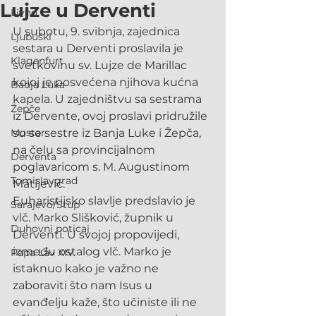
Lujze u Derventi
Livno
U subotu, 9. svibnja, zajednica 
Ljubuški
sestara u Derventi proslavila je 
Klagenfurt
svetkovinu sv. Lujze de Marillac 
kojoj je posvećena njihova kućna 
Banja Luka
kapela. U zajedništvu sa sestrama 
Žepče
iz Dervente, ovoj proslavi pridružile 
Mostar
su se sestre iz Banja Luke i Žepča, 
na čelu sa provincijalnom 
Derventa
poglavaricom s. M. Augustinom 
Tomislavgrad
Matijević.
Euharistijsko slavlje predslavio je 
Sarajevo/Stup
vlč. Marko Slišković, župnik u 
Duhovni poticaj
Derventi. U svojoj propovijedi, 
između ostalog vlč. Marko je 
Papa Lav XIV.
istaknuo kako je važno ne 
zaboraviti što nam Isus u 
evanđelju kaže, što učiniste ili ne 