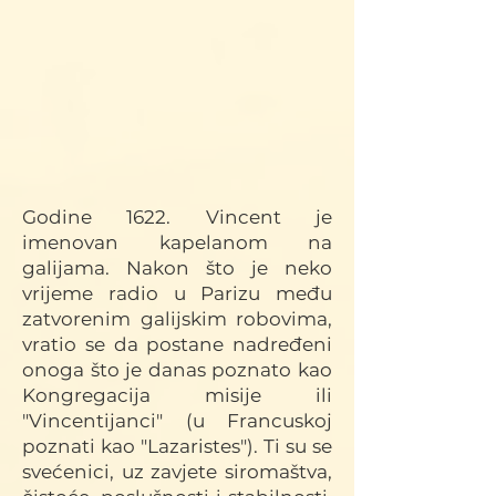
G
odine 1622. Vincent je
imenovan kapelanom na
galijama. Nakon što je neko
vrijeme radio u Parizu među
zatvorenim galijskim robovima,
vratio se da postane nadređeni
onoga što je da
nas poznato kao
Kongregacija misije ili
"Vincentijanci" (u Francuskoj
poznati kao "Lazaristes"). Ti su se
svećenici, uz zavjete siromaštva,