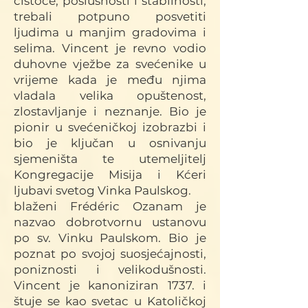
čistoće, poslušnosti i stabilnosti,
trebali potpuno posvetiti
ljudima u manjim gradovima i
selima. Vincent je revno vodio
duhovne vježbe za svećenike u
vrijeme kada je među njima
vladala velika opuštenost,
zlostavljanje i neznanje. Bio je
pionir u svećeničkoj izobrazbi i
bio je ključan u osnivanju
sjemeništa te utemeljitelj
Kongregacije Misija i Kćeri
ljubavi svetog Vinka Paulskog.
blaženi Frédéric Ozanam je
nazvao dobrotvornu ustanovu
po sv. Vinku Paulskom. Bio je
poznat po svojoj suosjećajnosti,
poniznosti i v
elikodušnosti.
Vincent je kanoniziran 1737. i
štuje se kao svetac u Katoličkoj