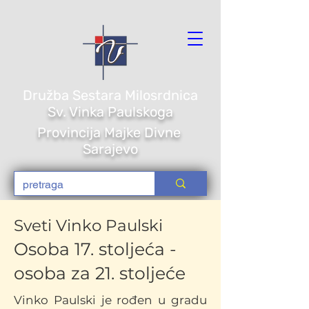
Družba Sestara Milosrdnica
Sv. Vi
nka Paulskoga
Provincija Majke Divne
Sarajevo
S
veti Vinko Paulski
Osoba 17. stoljeća -
osoba za 21. stoljeće
Vinko Paulski je rođen u gradu