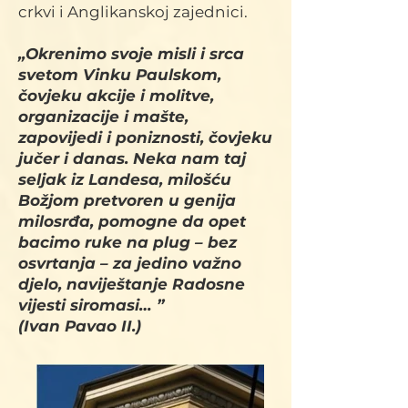
crkvi i Anglikanskoj zajednici.
„Okrenimo svoje misli i srca
svetom Vinku Paulskom,
čovjeku akcije i molitve,
organizacije i mašte,
zapovijedi i poniznosti, čovjeku
jučer i danas. Neka nam taj
seljak iz Landesa, milošću
Božjom pretvoren u genija
milosrđa, pomogne da opet
bacimo ruke na plug – bez
osvrtanja – za jedino važno
djelo, naviještanje Radosne
vijesti siromasi… ”
(Ivan Pavao II.)