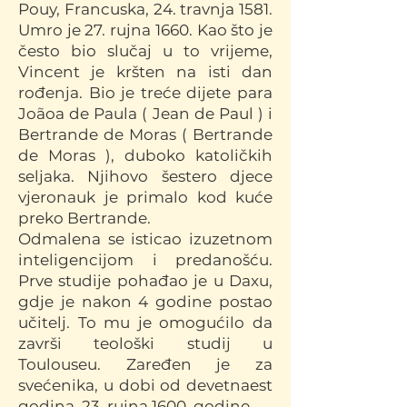
Pouy, Francuska, 24. travnja 1581.
Umro je 27. rujna 1660. Kao što je
često bio slučaj u to vrijeme,
Vin
cent je kršten na isti dan
rođenja. Bio je treće dijete para
Joãoa de Paula ( Jean de Paul ) i
Bertrande de Moras ( Bertrande
de Moras ), duboko katoličkih
seljaka. Njihovo šestero djece
vjeronauk je primalo kod kuće
preko Bertrande.
Odmalena se isticao izuzetnom
inteligencijom i predanošću.
Prve studije pohađao je u Daxu,
gdje je nakon 4 godine postao
učitelj. To mu je omogućilo da
završi teološki studij u
Toulouseu. Zaređen je za
svećenika, u dobi od devetnaest
godina, 23. rujna 1600. godine.