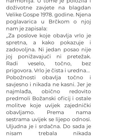
harmonija. U tome je položila i
doživotne zavjete na blagdan
Velike Gospe 1978. godine. Njena
poglavarica u Brčkom o njoj
nam je zapisala:
„Za poslove koje obavlja vrlo je
spretna, a kako pokazuje i
zadovoljna. Ni jedan posao nije
joj ponižavajući ni pretežak.
Radi veselo, točno, bez
prigovora. Vrlo je čista i uredna...
Pobožnosti obavlja točno i
savjesno i nikada ne kasni. Jer je
najmlađa, obično redovito
predmoli Božanski oficij i ostale
molitve koje uvijek zajednički
obavljamo. Prema nama
sestrama uvijek se lijepo odnosi.
Uljudna je i srdačna. Do sada je
nisam trebala nikada