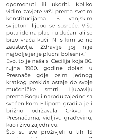
opomenuti ili ukoriti. Koliko
vidim zavjete vrši prema svetim
konstitucijama. S vanjskim
svijetom lijepo se susreće. Više
puta ide na plac i u dućan, ali se
brzo vraća kući. Ni s kim se ne
zaustavlja. Zdravlje joj nije
najbolje jer je plućni bolesnik.“
Evo, to je naša s. Cecilija koja 06.
rujna 1980. godine dolazi u
Presnače gdje osim jednog
kratkog prekida ostaje do svoje
mučeničke smrti. Ljubavlju
prema Bogu i narodu zajedno sa
svećenikom Filipom gradila je i
brižno održavala Crkvu u
Presnačama, vidljivu građevinu,
kao i živu zajednicu.
Što su sve proživjeli u tih 15