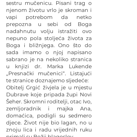
sestru mučenicu. Pisani trag o
njenom životu vrlo je skroman i
vapi potrebom da netko
prepozna u sebi od Boga
nadahnutu volju istražiti ovo
nepuno pola stoljeća života za
Boga i bližnjega. Ono što do
sada imamo o njoj napisano
sabrano je na nekoliko stranica
u knjizi dr. Marka Lukende
„Presnački mučenici“. Listajući
te stranice doznajemo sljedeće:
Obitelj Grgić živjela je u mjestu
Dubrave koje pripada župi Novi
Šeher. Skromni roditelji, otac Ivo,
zemljoradnik i majka Ana,
domaćica, podigli su sedmero
djece. Život nije bio lagan, no u
znoju lica i radu vrijednih ruku
primali su Božji blagoslov.