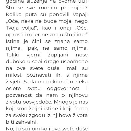
godina služenja na ovome tlu?
Što se sve moralo pretrpjeti?
Koliko puta su ponovili vapaj:
„Oče, neka ne bude moja, nego
Tvoja volja!“, kao i onaj „Oče,
oprosti im jer ne znaju što čine!“
Istina je čini se znana samo
njima. Ipak, ne samo njima.
Toliki vjerni župljani nose
duboko u sebi drage uspomene
na ove svete duše. Imali su
milost poznavati ih, s njima
živjeti. Sada na neki način neka
osjete svetu odgovornost i
pozvanost da nam o njihovu
životu posvjedoče. Mnogo je nas
koji smo željni istine i koji ćemo
za svaku zgodu iz njihova života
biti zahvalni.
No, tu su i oni koji ove svete duše