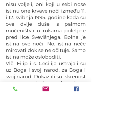
nisu voljeli, oni koji u sebi nose
istinu one krvave noći između 11.
i 12. svibnja 1995. godine kada su
ove dvije duše, s palmom
mučeništva u rukama poletjele
pred lice Svevišnjega. Bolna je
istina ove noći. No, istina neće
mirovati dok se ne očituje. Samo
istina može osloboditi.
Vlč. Filip i s. Cecilija ustrajali su
uz Boga i svoj narod, za Boga i
svoj narod. Dokazali su iskrenost
svog nastojanja u ljubavi za
bližnjega položivši
najdragocjenije što su od Boga
primili, a to je život. Kako im reći
iskreno hvala koje se rađa u srcu
pri svakom pomislu na njihovu
žrtvu!? Znamo da su mučeni i