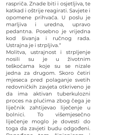
raspriča. Znade biti i osjetljiva, te
katkad i oštrije reagirati. Savjete i
opomene prihvaća. U poslu je
marljiva i uredna, upravo
pedantna. Posebno je vrijedna
kod šivanja i ručnog rada.
Ustrajna je i strpljiva.“
Molitva, ustrajnost i strpljenje
nosili su je u životnim
teškoćama koje su se nizale
jedna za drugom. Skoro četiri
mjeseca pred polaganje svetih
redovničkih zavjeta otkriveno je
da ima aktivan tuberkulozni
proces na plućima zbog čega je
liječnik zahtijevao liječenje u
bolnici. To višemjesečno
liječenje moglo je dovesti do
toga da zavjeti budu odgođeni.