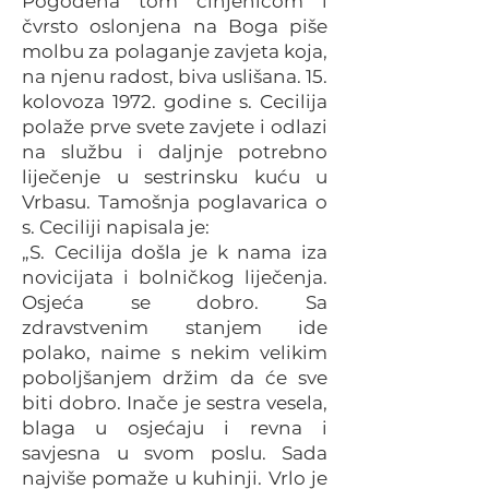
Pogođena tom činjenicom i
čvrsto oslonjena na Boga piše
molbu za polaganje zavjeta koja,
na njenu radost, biva uslišana. 15.
kolovoza 1972. godine s. Cecilija
polaže prve svete zavjete i odlazi
na službu i daljnje potrebno
liječenje u sestrinsku kuću u
Vrbasu. Tamošnja poglavarica o
s. Ceciliji napisala je:
„S. Cecilija došla je k nama iza
novicijata i bolničkog liječenja.
Osjeća se dobro. Sa
zdravstvenim stanjem ide
polako, naime s nekim velikim
poboljšanjem držim da će sve
biti dobro. Inače je sestra vesela,
blaga u osjećaju i revna i
savjesna u svom poslu. Sada
najviše pomaže u kuhinji. Vrlo je