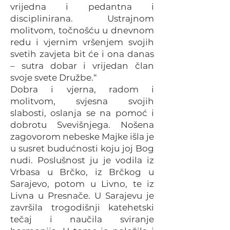
vrijedna i pedantna i
disciplinirana. Ustrajnom
molitvom, točnošću u dnevnom
redu i vjernim vršenjem svojih
svetih zavjeta bit će i ona danas
– sutra dobar i vrijedan član
svoje svete Družbe.“
Dobra i vjerna, radom i
molitvom, svjesna svojih
slabosti, oslanja se na pomoć i
dobrotu Svevišnjega. Nošena
zagovorom nebeske Majke išla je
u susret budućnosti koju joj Bog
nudi. Poslušnost ju je vodila iz
Vrbasa u Brčko, iz Brčkog u
Sarajevo, potom u Livno, te iz
Livna u Presnače. U Sarajevu je
završila trogodišnji katehetski
tečaj i naučila sviranje