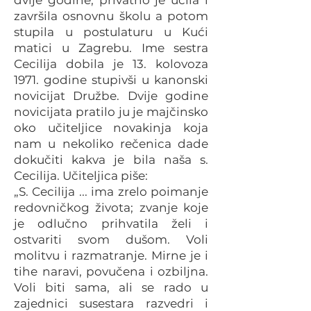
dvije godine, privatno je učila i
završila osnovnu školu a potom
stupila u postulaturu u Kući
matici u Zagrebu. Ime sestra
Cecilija dobila je 13. kolovoza
1971. godine stupivši u kanonski
novicijat Družbe. Dvije godine
novicijata pratilo ju je majčinsko
oko učiteljice novakinja koja
nam u nekoliko rečenica dade
dokučiti kakva je bila naša s.
Cecilija. Učiteljica piše:
„S. Cecilija ... ima zrelo poimanje
redovničkog života; zvanje koje
je odlučno prihvatila želi i
ostvariti svom dušom. Voli
molitvu i razmatranje. Mirne je i
tihe naravi, povučena i ozbiljna.
Voli biti sama, ali se rado u
zajednici susestara razvedri i