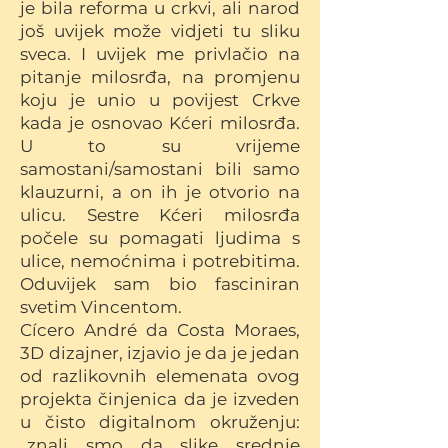
je bila reforma u crkvi, ali narod
još uvijek može vidjeti tu sliku
sveca. I uvijek me privlačio na
pitanje milosrđa, na promjenu
koju je unio u povijest Crkve
kada je osnovao Kćeri milosrđa.
U to su vrijeme
samostani/samostani bili samo
klauzurni, a on ih je otvorio na
ulicu. Sestre Kćeri milosrđa
počele su pomagati ljudima s
ulice, nemoćnima i potrebitima.
Oduvijek sam bio fasciniran
svetim Vincentom.
Cícero André da Costa Moraes,
3D dizajner, izjavio je da je jedan
od razlikovnih elemenata ovog
projekta činjenica da je izveden
u čisto digitalnom okruženju:
„znali smo da slike srednje