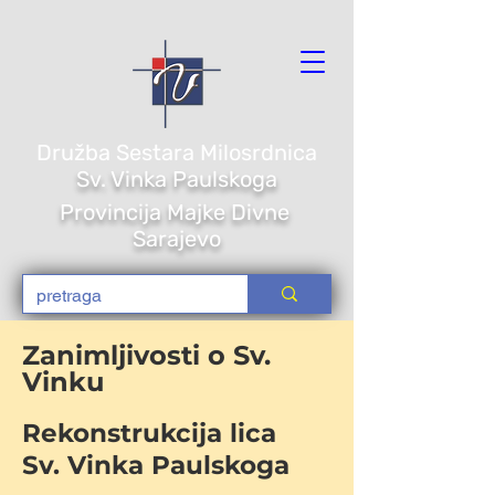
Družba Sestara Milosrdnica
Sv. Vi
nka Paulskoga
Provincija Majke Divne
Sarajevo
Zanimljivosti o Sv.
Vinku
Rekonstrukcija lica
Sv. Vinka Paulskoga