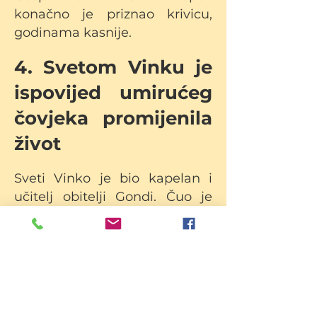
konačno je priznao krivicu,
godinama kasnije.
4. Svetom Vinku je
ispovijed umirućeg
čovjeka promijenila
život
Sveti Vinko je bio kapelan i
učitelj obitelji Gondi. Čuo je
ispovijed umirućeg čovjeka
koji je živio na imanju. Prije
nego što je čovjek umro,
uvjerio je Madame de Gondi
da obdari svetog Vinka i
navede ga da propovijeda o