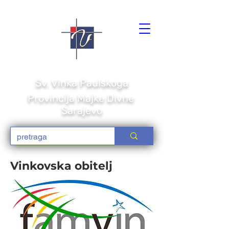
Družba Sestara Milosrdnica
Sv. Vi
nka Paulskoga
Provincija Majke Divne
Sarajevo
Vinkovska obitelj