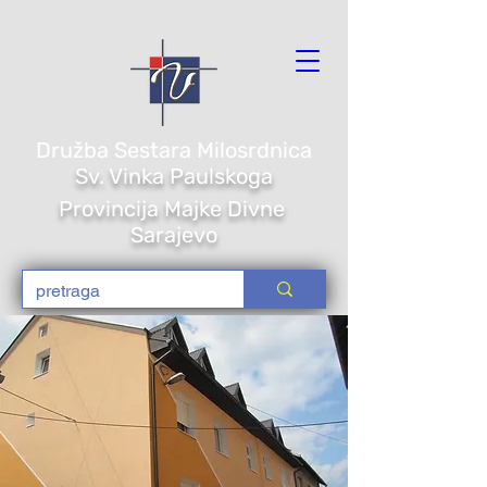
Družba Sestara Milosrdnica
Sv. Vi
nka Paulskoga
Provincija Majke Divne
Sarajevo