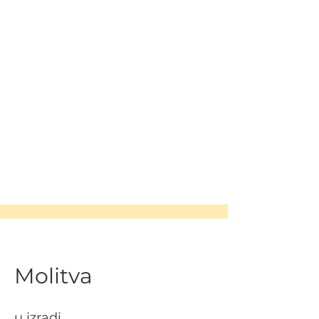
Molitva
u izradi...