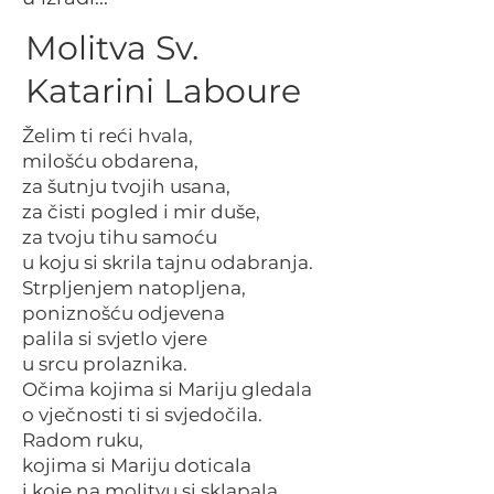
Molitva Sv.
Katarini Laboure
Želim ti reći hvala,
milošću obdarena,
za šutnju tvojih usana,
za čisti pogled i mir duše,
za tvoju tihu samoću
u koju si skrila tajnu odabranja.
Strpljenjem natopljena,
poniznošću odjevena
palila si svjetlo vjere
u srcu prolaznika.
Očima kojima si Mariju gledala
o vječnosti ti si svjedočila.
Radom ruku,
kojima si Mariju doticala
i koje na molitvu si sklapala,