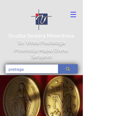
Družba Sestara Milosrdnica
Sv. Vi
nka Paulskoga
Provincija Majke Divne
Sarajevo