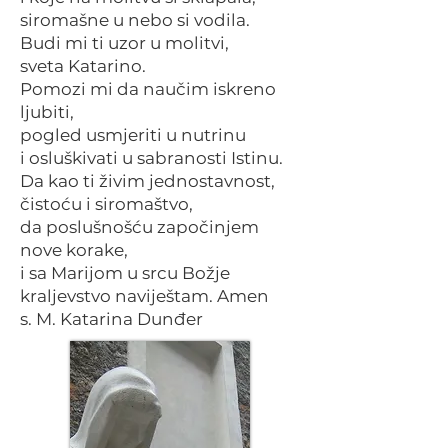
siromašne u nebo si vodila.
Budi mi ti uzor u molitvi,
sveta Katarino.
Pomozi mi da naučim iskreno
ljubiti,
pogled usmjeriti u nutrinu
i osluškivati u sabranosti Istinu.
Da kao ti živim jednostavnost,
čistoću i siromaštvo,
da poslušnošću započinjem
nove korake,
i sa Marijom u srcu Božje
kraljevstvo naviještam. Amen
s. M. Katarina Dunđer