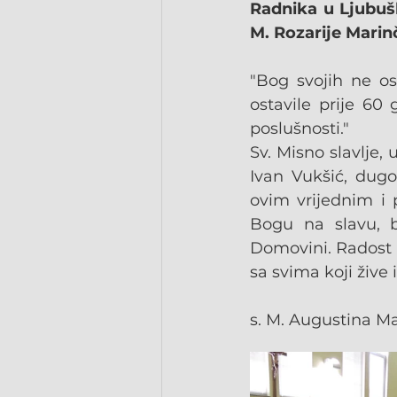
Radnika u Ljubušk
M. Rozarije Marinč
"Bog svojih ne os
ostavile prije 60 
poslušnosti."
Sv. Misno slavlje,
Ivan Vukšić, dugog
ovim vrijednim i 
Bogu na slavu, b
Domovini. Radost z
sa svima koji žive
s. M. Augustina Ma