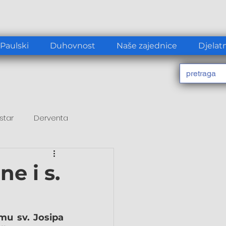
 Paulski
Duhovnost
Naše zajednice
Djelat
star
Derventa
ne i s.
mu sv. Josipa 