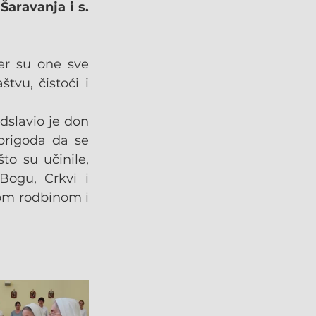
aravanja i s. 
er su one sve 
vu, čistoći i 
slavio je don 
prigoda da se 
o su učinile, 
ogu, Crkvi i 
jom rodbinom i 