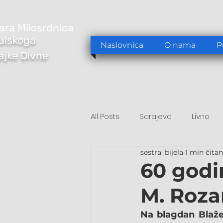
ara Milosrdnica
ulskoga
Naslovnica
O nama
P
Majke Divne
All Posts
Sarajevo
Livno
sestra_bijela
1 min čitan
Tomislavgrad
Sarajevo/S
60 godin
M. Rozar
Na blagdan Blažen