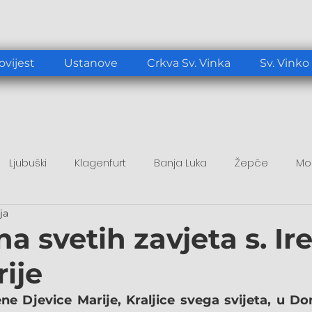
ovijest
Ustanove
Crkva Sv. Vinka
Sv. Vinko
Ljubuški
Klagenfurt
Banja Luka
Žepče
Mo
ja
tup
Duhovni poticaj
Papa Lav XIV.
a svetih zavjeta s. Ire
ije
e Djevice Marije, Kraljice svega svijeta, u Do