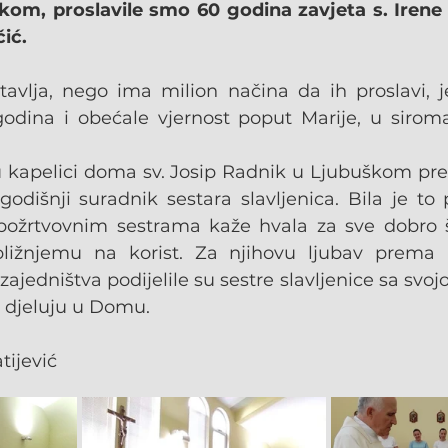
om, proslavile smo 60 godina zavjeta s. Irene Š
ić.
tavlja, nego ima milion načina da ih proslavi, j
godina i obećale vjernost poput Marije, u siromašt
 u kapelici doma sv. Josip Radnik u Ljubuškom pred
odišnji suradnik sestara slavljenica. Bila je to 
požrtvovnim sestrama kaže hvala za sve dobro št
ližnjemu na korist. Za njihovu ljubav prema B
ajedništva podijelile su sestre slavljenice sa svo
 i djeluju u Domu.
tijević