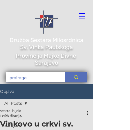
Družba Sestara Milosrdnica
Sv. Vi
nka Paulskoga
Provincija Majke Divne
Sarajevo
Objava
All Posts
sestra_bijela
All Posts
1 min čitanja
Vinkovo u crkvi sv.
Sarajevo