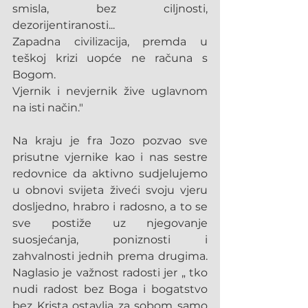
smisla, bez ciljnosti, 
dezorijentiranosti...
Zapadna civilizacija, premda u 
teškoj krizi uopće ne računa s 
Bogom.
Vjernik i nevjernik žive uglavnom 
na isti način."
Na kraju je fra Jozo pozvao sve 
prisutne vjernike kao i nas sestre 
redovnice da aktivno sudjelujemo 
u obnovi svijeta živeći svoju vjeru 
dosljedno, hrabro i radosno, a to se 
sve postiže uz njegovanje 
suosjećanja, poniznosti i 
zahvalnosti jednih prema drugima. 
Naglasio je važnost radosti jer „ tko 
nudi radost bez Boga i bogatstvo 
bez Krista ostavlja za sobom samo 