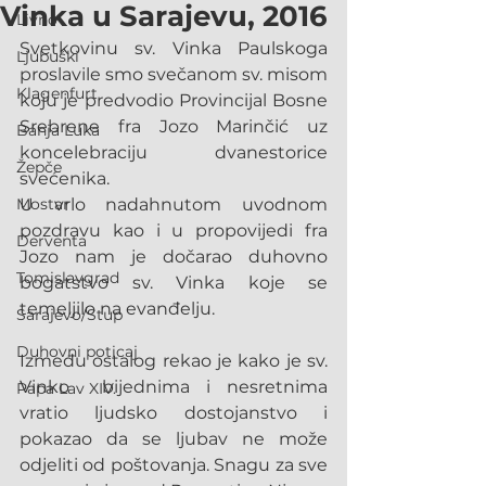
Vinka u Sarajevu, 2016
Livno
Svetkovinu sv. Vinka Paulskoga 
Ljubuški
proslavile smo svečanom sv. misom 
Klagenfurt
koju je predvodio Provincijal Bosne 
Srebrene fra Jozo Marinčić uz 
Banja Luka
koncelebraciju dvanestorice 
Žepče
svećenika.
Mostar
U vrlo nadahnutom uvodnom 
pozdravu kao i u propovijedi fra 
Derventa
Jozo nam je dočarao duhovno 
Tomislavgrad
bogatstvo sv. Vinka koje se 
temeljilo na evanđelju.
Sarajevo/Stup
Duhovni poticaj
Između ostalog rekao je kako je sv. 
Vinko  bijednima i nesretnima 
Papa Lav XIV.
vratio ljudsko dostojanstvo i 
pokazao da se ljubav ne može 
odjeliti od poštovanja. Snagu za sve 