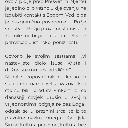
ovo crpio je pred Presvetim. Njemu 
je jedino bilo važno u djelovanju ne 
izgubiti kontakt s Bogom. Vodilo ga 
je bezgranično povjerenje u Božje 
vodstvo i Božju providnost i nisu ga 
zbunile ni brige ni udarci. Sve je 
prihvaćao u istinskoj poniznosti.
Govorio je svojim sestrama: „Vi 
nastavljate djelo Isusa Krista i 
dužne ste mu postati slične."
Nadalje propovjednik je ukazao da 
su i pred nama veliki izazovi, kao 
sto su bili i pred sv. Vinkom jer se 
današnji čovjek urušio u svojim 
vrijednostima, odgaja se bez Boga , 
odgaja se u praznini srca, te iz te 
praznine naviru mnoga loša djela. 
Širi se kultura praznine, kultura bez 