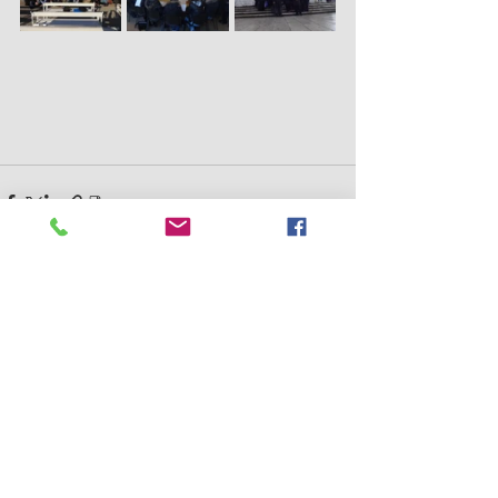
Prikaži sve
Nedavne objave