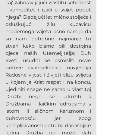
'raj', zaboravljajući vlastitu sebičnost 
i komoditet i izaći u svijet poput 
njega? Gledajući letimično stoljeća i 
osluškujući žilu kucavicu 
modernoga svijeta jasno nam je da 
su nam potrebne najmanje tri 
stvari kako bismo bili dostojna 
djeca naših Utemeljitelja: Duh 
Sveti, usuditi se osmisliti nove 
putove evangelizacije, navještaja 
Radosne vijesti i živjeti blizu svijeta 
u kojem je Krist raspet i, na koncu, 
ujediniti snage ne samo u vlastitoj 
Družbi nego se udružiti s 
Družbama i laičkim udrugama s 
istom ili sličnom karizmom i 
duhovnošću jer zbog 
kompliciranosti potreba današnjice 
jedna Družba ne može dati 