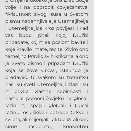
promjene ukoliko je ona izraz Božje 
volje i na dobrobit čovječanstva. 
"Prisutnost živog Isusa u Svetom 
pismu nadahnjivala je Utemeljitelje 
i Utemeljiteljice kroz povijest i kad 
vas budu pitali kojoj Družbi 
pripadate, kojim se poslom bavite i 
koje Pravilo imate, recite:"Živim ono 
temeljno Pravilo svih kršćana, a ono 
je Sveto pismo i pripadam Družbi 
koja se zove Crkva", istaknuo je 
predavač. U svakom su trenutku 
naši su sveti Utemeljitelji izlazili su 
iz okvira vlastite sebičnosti i 
nastojali pomoći čovjeku na 'glocal' 
razini, tj. spajali glo(bal) i (lo)cal 
razinu, osluškivali potrebe Crkve i 
svijeta, ali mijenjali i aktualizirali ono 
čime raspolažu, konkretnu 