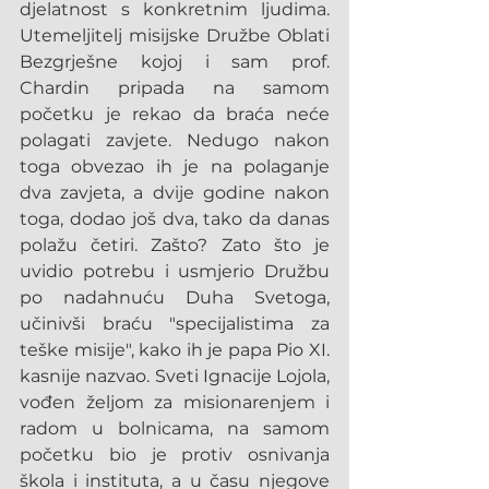
djelatnost s konkretnim ljudima. 
Utemeljitelj misijske Družbe Oblati 
Bezgrješne kojoj i sam prof. 
Chardin pripada na samom 
početku je rekao da braća neće 
polagati zavjete. Nedugo nakon 
toga obvezao ih je na polaganje 
dva zavjeta, a dvije godine nakon 
toga, dodao još dva, tako da danas 
polažu četiri. Zašto? Zato što je 
uvidio potrebu i usmjerio Družbu 
po nadahnuću Duha Svetoga, 
učinivši braću "specijalistima za 
teške misije", kako ih je papa Pio XI. 
kasnije nazvao. Sveti Ignacije Lojola, 
vođen željom za misionarenjem i 
radom u bolnicama, na samom 
početku bio je protiv osnivanja 
škola i instituta, a u času njegove 