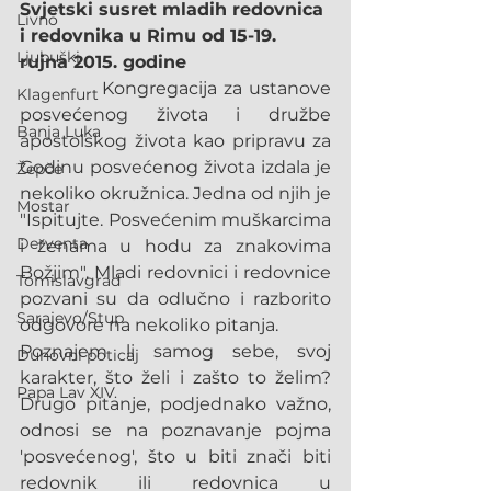
Svjetski susret mladih redovnica 
Livno
i redovnika u Rimu od 15-19. 
Ljubuški
rujna 2015. godine
            Kongregacija za ustanove 
Klagenfurt
posvećenog života i družbe 
Banja Luka
apostolskog života kao pripravu za 
Godinu posvećenog života izdala je 
Žepče
nekoliko okružnica. Jedna od njih je 
Mostar
"Ispitujte. Posvećenim muškarcima 
Derventa
i ženama u hodu za znakovima 
Božjim". Mladi redovnici i redovnice 
Tomislavgrad
pozvani su da odlučno i razborito 
Sarajevo/Stup
odgovore na nekoliko pitanja.
Poznajem li samog sebe, svoj 
Duhovni poticaj
karakter, što želi i zašto to želim? 
Papa Lav XIV.
Drugo pitanje, podjednako važno, 
odnosi se na poznavanje pojma 
'posvećenog', što u biti znači biti 
redovnik ili redovnica u 