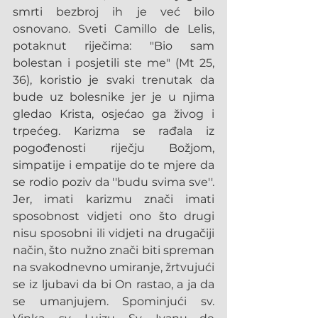
smrti bezbroj ih je već bilo 
osnovano. Sveti Camillo de Lelis, 
potaknut riječima: "Bio sam 
bolestan i posjetili ste me" (Mt 25, 
36), koristio je svaki trenutak da 
bude uz bolesnike jer je u njima 
gledao Krista, osjećao ga živog i 
trpećeg. Karizma se rađala iz 
pogođenosti riječju Božjom, 
simpatije i empatije do te mjere da 
se rodio poziv da ''budu svima sve''. 
Jer, imati karizmu znači imati 
sposobnost vidjeti ono što drugi 
nisu sposobni ili vidjeti na drugačiji 
način, što nužno znači biti spreman 
na svakodnevno umiranje, žrtvujući 
se iz ljubavi da bi On rastao, a ja da 
se umanjujem. Spominjući sv. 