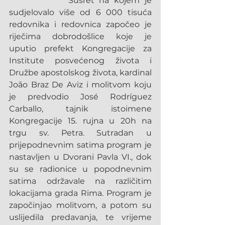
            Susret na kojem je 
sudjelovalo više od 6 000 tisuća 
redovnika i redovnica započeo je 
riječima dobrodošlice koje je 
uputio prefekt Kongregacije za 
Institute posvećenog života i 
Družbe apostolskog života, kardinal 
João Braz De Aviz i molitvom koju 
je predvodio José Rodríguez 
Carballo, tajnik istoimene 
Kongregacije 15. rujna u 20h na 
trgu sv. Petra. Sutradan u 
prijepodnevnim satima program je 
nastavljen u Dvorani Pavla VI., dok 
su se radionice u popodnevnim 
satima održavale na različitim 
lokacijama grada Rima. Program je 
započinjao molitvom, a potom su 
uslijedila predavanja, te vrijeme 