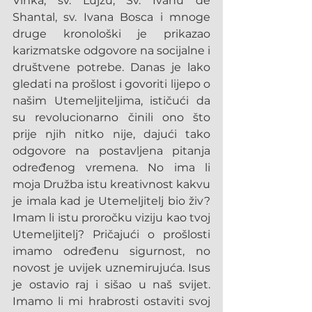
Vinka, sv. Lujzu, Sv. Ivanu de 
Shantal, sv. Ivana Bosca i mnoge 
druge kronološki je prikazao 
karizmatske odgovore na socijalne i 
društvene potrebe. Danas je lako 
gledati na prošlost i govoriti lijepo o 
našim Utemeljiteljima, ističući da 
su revolucionarno činili ono što 
prije njih nitko nije, dajući tako 
odgovore na postavljena pitanja 
određenog vremena. No ima li 
moja Družba istu kreativnost kakvu 
je imala kad je Utemeljitelj bio živ? 
Imam li istu proročku viziju kao tvoj 
Utemeljitelj? Pričajući o prošlosti 
imamo određenu sigurnost, no 
novost je uvijek uznemirujuća. Isus 
je ostavio raj i sišao u naš svijet. 
Imamo li mi hrabrosti ostaviti svoj 