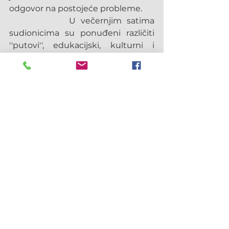
odgovor na postojeće probleme.
            U večernjim satima 
sudionicima su ponuđeni različiti 
''putovi'', edukacijski, kulturni i 
molitveni programi koji su prije 
svega bili prilika i poticaj za 
upoznavanje, razmjenu iskustava, 
radost i jedinost u različitosti. Na 
koncu, Crkva nam je povjerila novi 
zadatak. Naime, kako je bilo više 
nego očigledno da su temelji svih 
Kongregacija satkani od milosrđa, 
upućeno nam je pitanje: "Kako 
uskladiti svoj život s poslanjem u 
znaku milosrđa prema viziji pape 
Franje?" Kad bismo dale odgovor 
na to pitanje, bilo bi to proročko 
usmjeravanje i revitaliziranje naše 