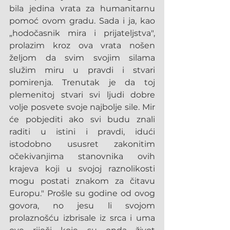
bila jedina vrata za humanitarnu 
pomoć ovom gradu. Sada i ja, kao 
„hodočasnik mira i prijateljstva", 
prolazim kroz ova vrata nošen 
željom da svim svojim silama 
služim miru u pravdi i stvari 
pomirenja. Trenutak je da toj 
plemenitoj stvari svi ljudi dobre 
volje posvete svoje najbolje sile. Mir 
će pobjediti ako svi budu znali 
raditi u istini i pravdi, idući 
istodobno ususret zakonitim 
očekivanjima stanovnika ovih 
krajeva koji u svojoj raznolikosti 
mogu postati znakom za čitavu 
Europu." Prošle su godine od ovog 
govora, no jesu li svojom 
prolaznošću izbrisale iz srca i uma 