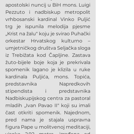
apostolski nuncij u BiH mons. Luigi 
Pezzuto i nadbiskup metropolit 
vrhbosanski kardinal Vinko Puljić 
trg je ispunila melodija pjesme 
„Krist na žalu" koju je svirao Puhački 
orkestar Hrvatskog kulturno – 
umjetničkog društva Seljačka sloga 
iz Trebižata kod Čapljine. Zastava 
žuto-bijele boje koja je prekrivala 
spomenik lagano je klizila u ruke 
kardinala Puljića, mons. Topića, 
predstavnika Napredkovih 
stipendista i predstavnika 
Nadbiskupijskog centra za pastoral 
mladih „Ivan Pavao II" koji su imali 
čast otkriti spomenik. Najednom, 
pred nama je stajala uspravna 
figura Pape u molitvenoj meditaciji, 