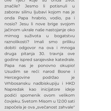
ove riječi koje su onda život 
značile? Jesmo li potisnuli u 
zaborav silinu ljubavi kojom nas je 
onda Papa hrabrio, vodio, pa i 
nosio? Jesu li nove brige svojom 
jačinom ukrale naše nastojanje oko 
mirnog suživota u bogatstvu 
raznolikosti? Imali smo priliku 
dobiti odgovor na ova i mnoga 
druga pitanja 30. travnja ove 
godine ispred sarajevske katedrale. 
Papa nas je ponovno okupio! 
Usudim se reći: narod Bosne i 
Hercegovine podržao je 
Vrhbosansku nadbiskupiju i HKD 
Napredak kao inicijatore ideje 
podići spomenik ovom velikom 
čovjeku. Svetom Misom u 12.00 sati 
započela je ova „svečanost zahvale" 