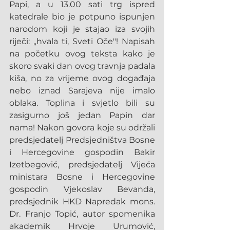
Papi, a u 13.00 sati trg ispred 
katedrale bio je potpuno ispunjen 
narodom koji je stajao iza svojih 
riječi: „hvala ti, Sveti Oče"! Napisah 
na početku ovog teksta kako je 
skoro svaki dan ovog travnja padala 
kiša, no za vrijeme ovog događaja 
nebo iznad Sarajeva nije imalo 
oblaka. Toplina i svjetlo bili su 
zasigurno još jedan Papin dar 
nama! Nakon govora koje su održali 
predsjedatelj Predsjedništva Bosne 
i Hercegovine gospodin Bakir 
Izetbegović, predsjedatelj Vijeća 
ministara Bosne i Hercegovine 
gospodin Vjekoslav Bevanda, 
predsjednik HKD Napredak mons. 
Dr. Franjo Topić, autor spomenika 
akademik Hrvoje Urumović, 