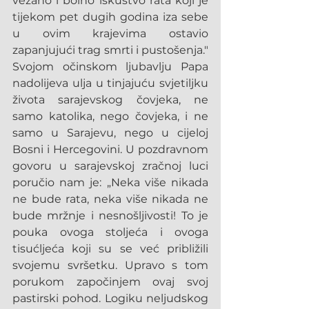
vezano i bolno iskustvo rata koji je 
tijekom pet dugih godina iza sebe 
u ovim krajevima ostavio 
zapanjujući trag smrti i pustošenja." 
Svojom očinskom ljubavlju Papa 
nadolijeva ulja u tinjajuću svjetiljku 
života sarajevskog čovjeka, ne 
samo katolika, nego čovjeka, i ne 
samo u Sarajevu, nego u cijeloj 
Bosni i Hercegovini. U pozdravnom 
govoru u sarajevskoj zračnoj luci 
poručio nam je: „Neka više nikada 
ne bude rata, neka više nikada ne 
bude mržnje i nesnošljivosti! To je 
pouka ovoga stoljeća i ovoga 
tisućljeća koji su se već približili 
svojemu svršetku. Upravo s tom 
porukom započinjem ovaj svoj 
pastirski pohod. Logiku neljudskog 