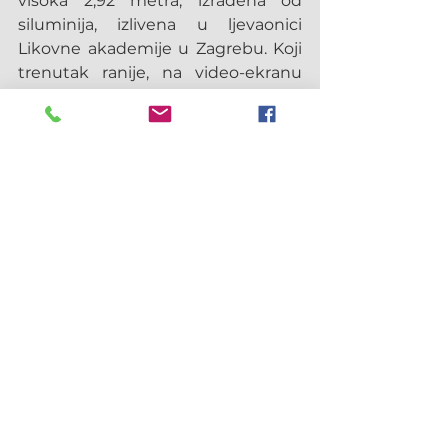
visoka 2,92 metra, izrađena od 
siluminija, izlivena u ljevaonici 
Likovne akademije u Zagrebu. Koji 
trenutak ranije, na video-ekranu 
bio je insert iz Papina oproštajnog 
govora u sarajevskoj zračnoj luci 
1997. godine kako bismo ponovno 
čuli njegov glas i njegovu poruku: 
„Koliko li sam puta prošlih godina 
smatrao potrebnim zajamčiti vam: 
Niste napušteni. S vama smo. Bit 
ćemo s vama sve više! Cijela je 
Crkva uz vas u teškom hodu 
gradnje nove civilizacije, civilizacije 
ljubavi. A sada vam prije samog 
polaska želim poručiti: U duhu 
ostajem s vama. Ostajem u duhu s 
vašim obiteljima i s vašim 
zajednicama." Da, ostao je s nama, i 