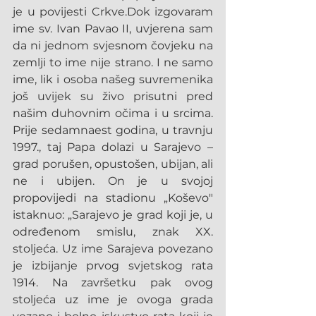
je u povijesti Crkve.Dok izgovaram 
ime sv. Ivan Pavao II, uvjerena sam 
da ni jednom svjesnom čovjeku na 
zemlji to ime nije strano. I ne samo 
ime, lik i osoba našeg suvremenika 
još uvijek su živo prisutni pred 
našim duhovnim očima i u srcima. 
Prije sedamnaest godina, u travnju 
1997., taj Papa dolazi u Sarajevo – 
grad porušen, opustošen, ubijan, ali 
ne i ubijen. On je u svojoj 
propovijedi na stadionu „Koševo" 
istaknuo: „Sarajevo je grad koji je, u 
određenom smislu, znak XX. 
stoljeća. Uz ime Sarajeva povezano 
je izbijanje prvog svjetskog rata 
1914. Na završetku pak ovog 
stoljeća uz ime je ovoga grada 