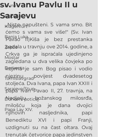
sv. Ivanu Pavlu II u
Livno
Sarajevu
Ljubuški
„Niste napušteni. S vama smo. Bit 
Klagenfurt
ćemo s vama sve više!" (Sv. Ivan 
Banja Luka
Pavao II)Kiša je bez prestanka 
padala u travnju ove 2014. godine, a 
Žepče
Crkva ga je ispraćala ujedinjeno 
Mostar
zagledana u dva velika čovjeka po 
Derventa
kojima je sam Bog pisao i vodio 
njezinu povijest dvadesetog 
Tomislavgrad
stoljeća. Dva Ivana, papa Ivan XXIII i 
Sarajevo/Stup
papa Ivan Pavao II, 27. travnja, na 
Nedjelju božanskog milosrđa, 
Duhovni poticaj
milošću koja je dana dvojici 
Papa Lav XIV.
njihovih nasljednika, papi 
Benediktu XVI i papi Franji, 
uzdignuti su na čast oltara. Ovaj 
trenutak četvorice papa jedinstven 