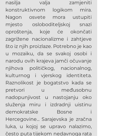
nasilja valja zamjeniti 
konstruktivnom logikom mira. 
Nagon osvete mora ustupiti 
mjesto osloboditeljskoj snazi 
oproštenja, koje će okončati 
zagrižene nacionalizme i zahtjeve 
što iz njih proizlaze. Potrebno je kao 
u mozaiku, da se svakoj osobi i 
narodu ovih krajeva jamči očuvanje 
njihova političkog, nacionalnog, 
kulturnog i vjerskog identiteta. 
Raznolikost je bogatstvo kada se 
pretvori u međusobnu 
nadopunjivost u nastojanju oko 
služenja miru i izdradnji uistinu 
demokratske Bosne i 
Hercegovine... Sarajevska je zračna 
luka, u kojoj se upravo nalazimo, 
često puta tijekom nedavnoga rata 