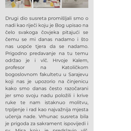
Drugi dio susreta promišljali smo o 
nadi kao riječi koju je Bog upisao na 
čelo svakoga čovjeka pitajući se 
čemu se mi danas nadamo i što 
nas uopće tjera da se nadamo. 
Prigodno predavanje na tu temu 
održao je i vlč. Hrvoje Kalem, 
profesor na Katoličkom 
bogoslovnom fakultetu u Sarajevu 
koji nas je upozorio na činjenicu 
kako smo danas često razočarani 
jer smo svoju nadu položili i krive 
ruke te nam istaknuo molitvu, 
trpljenje i rad kao najvažnija mjesta 
učenja nade. Vrhunac susreta bila 
je prigoda za sakrament ispovijedi i 
sv. Misa koju je predslavio vlč. 