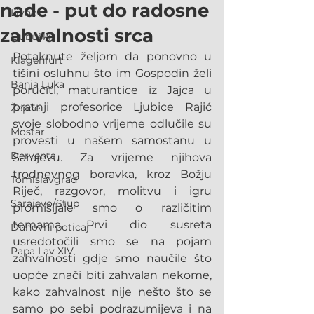
nade - put do radosne
Livno
zahvalnosti srca
Ljubuški
Potaknute željom da ponovno u 
Klagenfurt
tišini osluhnu što im Gospodin želi 
Banja Luka
poručiti, maturantice iz Jajca u 
pratnji profesorice Ljubice Rajić 
Žepče
svoje slobodno vrijeme odlučile su 
Mostar
provesti u našem samostanu u 
Derventa
Sarajevu. Za vrijeme njihova 
trodnevnog boravka, kroz Božju 
Tomislavgrad
Riječ, razgovor, molitvu i igru 
Sarajevo/Stup
promišljale smo o različitim 
temama. Prvi dio susreta 
Duhovni poticaj
usredotočili smo se na pojam 
Papa Lav XIV.
zahvalnosti gdje smo naučile što 
uopće znači biti zahvalan nekome, 
kako zahvalnost nije nešto što se 
samo po sebi podrazumijeva i na 