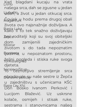
Kad blagdani kucaju na vrata 
Livno
našega srca, dah se zgusne u jedan 
Ljubuški
udah, a život u jedan otkucaj srca. 
Čovjek u hodu prema drugoj obali 
Klagenfurt
života ovo najsnažnije doživljava. A 
Banja Luka
kako li to tek snažno doživljavaju 
oni roditelji koji su svoj obiteljski 
Žepče
dom zamijenili zajedničkim 
Mostar
životom s do tada nepoznatim 
Derventa
ljudima, u nepoznatom prostoru, 
željni pogleda i stiska ruke svoga 
Tomislavgrad
djeteta.
Sarajevo/Stup
To čeznutljivo stremljenje srca 
obradovale su naše sestre iz Žepča 
Duhovni poticaj
u zajedništvu s učenicama KŠC 
Papa Lav XIV.
Don Bosko Ivanom Perković i 
Lucijom Blažević. Uz uskrsne 
kolače, osmijeh i stisak ruke, 
sestrama i stanovnicama našeg 