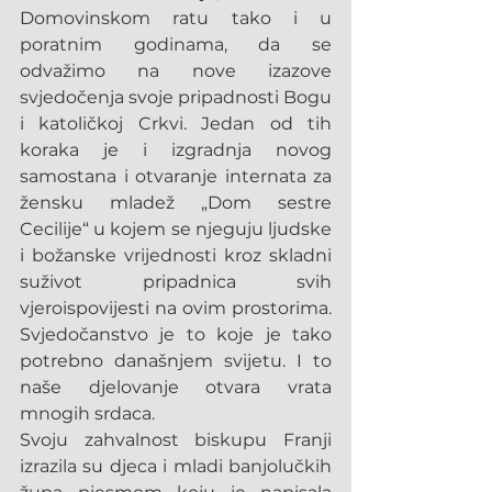
Domovinskom ratu tako i u 
poratnim godinama, da se 
odvažimo na nove izazove 
svjedočenja svoje pripadnosti Bogu 
i katoličkoj Crkvi. Jedan od tih 
koraka je i izgradnja novog 
samostana i otvaranje internata za 
žensku mladež „Dom sestre 
Cecilije“ u kojem se njeguju ljudske 
i božanske vrijednosti kroz skladni 
suživot pripadnica svih 
vjeroispovijesti na ovim prostorima. 
Svjedočanstvo je to koje je tako 
potrebno današnjem svijetu. I to 
naše djelovanje otvara vrata 
mnogih srdaca.
Svoju zahvalnost biskupu Franji 
izrazila su djeca i mladi banjolučkih 