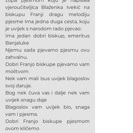
župa pjesmom koju je napisala 
vjeroučiteljica Blaženka Ivekić na 
biskupu Franji dragu melodiju 
pjesme Ima jedna duga cesta, koju 
je uvijek s narodom rado pjevao:
Ima jedan dobri biskup, emeritus 
Banjaluke
Njemu sada pjevamo pjesmu ovu 
zahvalnu.
Dobri Franjo biskupe pjevamo vam 
molitvom
Nek vam mali Isus uvijek blagoslov 
svoj daruje.
Bog nek čuva vas i dalje nek vam 
uvijek snagu daje
Blagoslov vam uvijek bio, snaga 
vam i pjesma.
Dobri Franjo biskupe pjesmom 
ovom kličemo