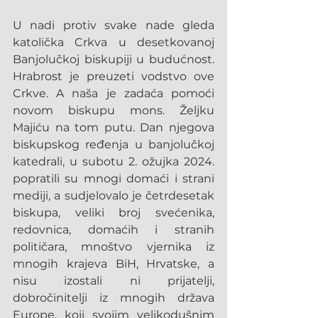
U nadi protiv svake nade gleda 
katolička Crkva u desetkovanoj 
Banjolučkoj biskupiji u budućnost. 
Hrabrost je preuzeti vodstvo ove 
Crkve. A naša je zadaća pomoći 
novom biskupu mons. Željku 
Majiću na tom putu. Dan njegova 
biskupskog ređenja u banjolučkoj 
katedrali, u subotu 2. ožujka 2024. 
popratili su mnogi domaći i strani 
mediji, a sudjelovalo je četrdesetak 
biskupa, veliki broj svećenika, 
redovnica, domaćih i stranih 
političara, mnoštvo vjernika iz 
mnogih krajeva BiH, Hrvatske, a 
nisu izostali ni prijatelji, 
dobročinitelji iz mnogih država 
Europe, koji svojim velikodušnim 