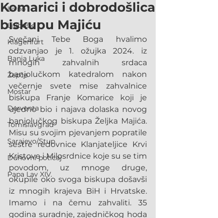
Komarici i dobrodošlica
Livno
biskupu Majiću
Ljubuški
Svečani Tebe Boga hvalimo 
Klagenfurt
odzvanjao je 1. ožujka 2024. iz 
Banja Luka
mnogih zahvalnih srdaca 
banjolučkom katedralom nakon 
Žepče
večernje svete mise zahvalnice 
Mostar
biskupa Franje Komarice koji je 
Derventa
ujedno bio i najava dolaska novog 
banjolučkog biskupa Željka Majića. 
Tomislavgrad
Misu su svojim pjevanjem popratile 
Sarajevo/Stup
sestre redovnice Klanjateljice Krvi 
Kristove i Milosrdnice koje su se tim 
Duhovni poticaj
povodom, uz mnoge druge, 
Papa Lav XIV.
okupile oko svoga biskupa došavši 
iz mnogih krajeva BiH i Hrvatske. 
Imamo i na čemu zahvaliti. 35 
godina suradnje, zajedničkog hoda 