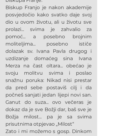
biskupa Franje.
Biskup Franjo je nakon akademije 
posvjedočio kako svatko daje svoj 
dio u ovom životu, ali u životu sve 
prolazi... svima je zahvalio za 
pomoć... a posebno brojnim 
moliteljima... posebno ističe 
dolazak sv. Ivana Pavla drugog i 
uzdizanje domaćeg sina Ivana 
Merza na čast oltara... obećao je 
svoju molitvu svima i poslao 
snažnu poruka: Nikad nisi prestar 
da pred sebe postaviš cilj i da 
počneš sanjati jedan lijepi novi san. 
Ganut do suza... ovo večeras je 
dokaz da je sve Božji dar, baš sve je 
Božja milost... pa je sa svima 
prisutnima otpjevao „Milost“
Zato i mi možemo s gosp. Dinkom 