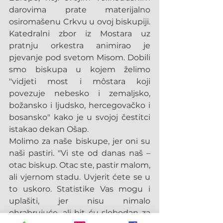
darovima prate materijalno 
osiromašenu Crkvu u ovoj biskupiji. 
Katedralni zbor iz Mostara uz 
pratnju orkestra animirao je 
pjevanje pod svetom Misom. Dobili 
smo biskupa u kojem želimo 
"vidjeti most i môstara koji 
povezuje nebesko i zemaljsko, 
božansko i ljudsko, hercegovačko i 
bosansko" kako je u svojoj čestitci 
istakao dekan Ošap.
Molimo za naše biskupe, jer oni su 
naši pastiri. "Vi ste od danas naš – 
otac biskup. Otac ste, pastir malom, 
ali vjernom stadu. Uvjerit ćete se u 
to uskoro. Statistike Vas mogu i 
uplašiti, jer nisu nimalo 
ohrabrujuće, ali bit ću slobodan za 