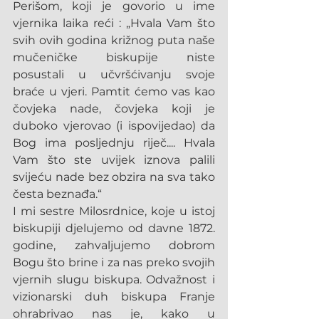
Perišom, koji je govorio u ime 
vjernika laika reći : „Hvala Vam što 
svih ovih godina križnog puta naše 
mučeničke biskupije niste 
posustali u učvršćivanju svoje 
braće u vjeri. Pamtit ćemo vas kao 
čovjeka nade, čovjeka koji je 
duboko vjerovao (i ispovijedao) da 
Bog ima posljednju riječ.... Hvala 
Vam što ste uvijek iznova palili 
svijeću nade bez obzira na sva tako 
česta beznađa.“
I mi sestre Milosrdnice, koje u istoj 
biskupiji djelujemo od davne 1872. 
godine, zahvaljujemo dobrom 
Bogu što brine i za nas preko svojih 
vjernih slugu biskupa. Odvažnost i 
vizionarski duh biskupa Franje 
ohrabrivao nas je, kako u 