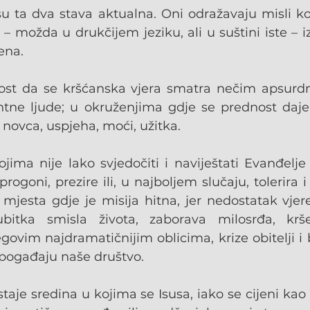
su ta dva stava aktualna. Oni odražavaju misli ko
 – možda u drukčijem jeziku, ali u suštini iste – 
ena.
tkost da se kršćanska vjera smatra nečim apsurd
entne ljude; u okruženjima gdje se prednost daje
 novca, uspjeha, moći, užitka.
jima nije lako svjedočiti i naviještati Evanđelje 
progoni, prezire ili, u najboljem slučaju, tolerira i 
mjesta gdje je misija hitna, jer nedostatak vjere
itka smisla života, zaborava milosrđa, krše
govim najdramatičnijim oblicima, krize obitelji i 
pogađaju naše društvo.
aje sredina u kojima se Isusa, iako se cijeni kao 