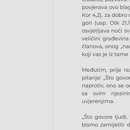
povjerava ovo blag
Kor 4,2), za dobro 
gori (usp. Otk 21,
osvjetljava noći sv
veličini građevin
članova, onog „na
koji vas je iz tame 
Međutim, prije ra
pitanje: „Što govor
naprotiv, ono se o
sa svim njezini
uvjerenjima.
„Što govore ljudi,
bismo zamijetiti 