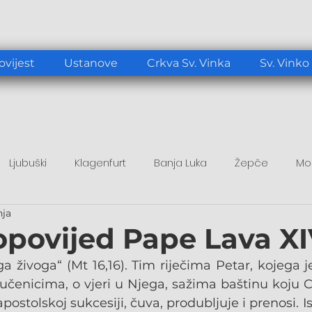
ovijest
Ustanove
Crkva Sv. Vinka
Sv. Vinko
Ljubuški
Klagenfurt
Banja Luka
Žepče
Mo
nja
tup
Duhovni poticaj
Papa Lav XIV.
opovijed Pape Lava XI
oga živoga“ (Mt 16,16). Tim riječima Petar, kojega je 
učenicima, o vjeri u Njega, sažima baštinu koju Cr
postolskoj sukcesiji, čuva, produbljuje i prenosi. Isu