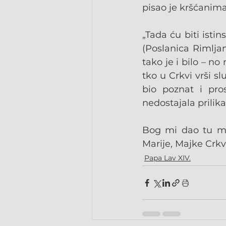
pisao je kršćanim
„Tada ću biti istin
(Poslanica Rimljani
tako je i bilo – n
tko u Crkvi vrši sl
bio poznat i pros
nedostajala prilika
Bog mi dao tu mil
Marije, Majke Crkve
Papa Lav XIV.