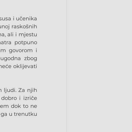
susa i učenika 
unoj raskošnih 
 ali i mjestu 
matra potpuno 
im govorom i 
eugodna zbog 
eće oklijevati 
judi. Za njih 
obro i izriče 
arem dok to ne 
 ga u trenutku 