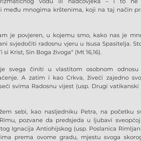
rizmatičnog vođu ili nadčovjeka – i to n
 i među mnogima krštenima, koji na taj način pra
 nam je povjeren, u kojemu smo, kako nas je mn
ni svjedočiti radosnu vjeru u Isusa Spasitelja. Sto
i si Krist, Sin Boga živoga“ (Mt 16,16).
ije svega činiti u vlastitom osobnom odnosu 
enje. A zatim i kao Crkva, živeći zajedno svoj
eći svima Radosnu vijest (usp. Drugi vatikanski
žem sebi, kao nasljedniku Petra, na početku sv
Rimu, pozvane da predsjeda u ljubavi sveopćoj 
etog Ignacija Antiohijskog (usp. Poslanica Rimljan
cima prema ovome gradu, mjestu svoga skorog