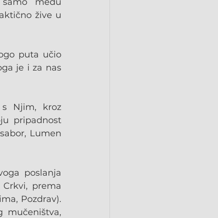
e samo među 
ktično žive u 
ogo puta učio 
ga je i za nas 
s Njim, kroz 
u pripadnost 
 sabor, Lumen 
oga poslanja 
Crkvi, prema 
ima, Pozdrav). 
 mučeništva, 