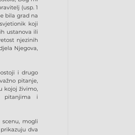
itelj (usp. 1 
e bila grad na 
vjetionik koji 
h ustanova ili 
tost njezinih 
jela Njegova, 
stoji i drugo 
važno pitanje, 
kojoj živimo, 
pitanjima i 
u scenu, mogli 
prikazuju dva 