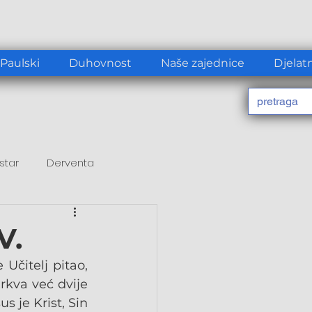
 Paulski
Duhovnost
Naše zajednice
Djelat
star
Derventa
V.
Učitelj pitao, 
kva već dvije 
s je Krist, Sin 