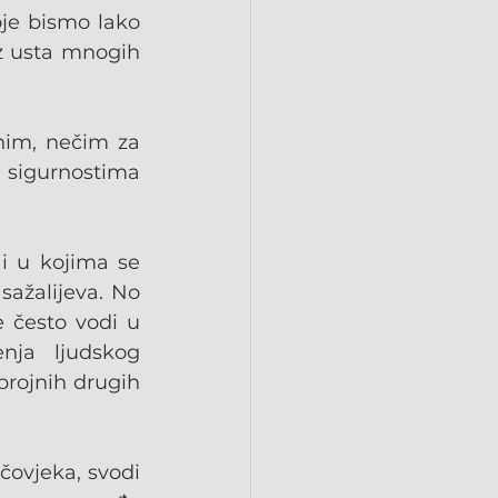
je bismo lako 
iz usta mnogih 
nim, nečim za 
 sigurnostima 
i u kojima se 
sažalijeva. No 
 često vodi u 
nja ljudskog 
brojnih drugih 
čovjeka, svodi 