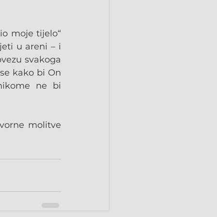
o moje tijelo“ 
ti u areni – i 
obvezu svakoga 
 se kako bi On 
nikome ne bi 
orne molitve 