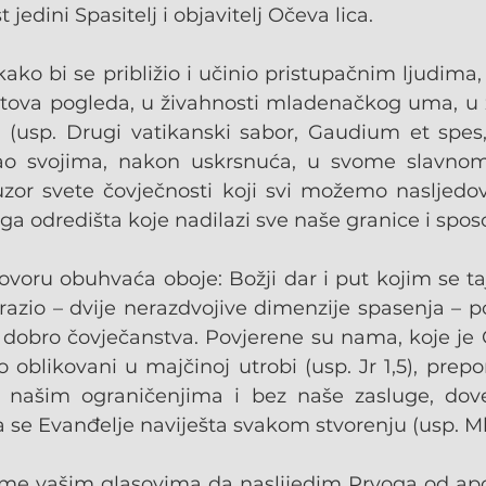
 jedini Spasitelj i objavitelj Očeva lica.
ko bi se približio i učinio pristupačnim ljudima,
etova pogleda, u živahnosti mladenačkog uma, u 
 (usp. Drugi vatikanski sabor, Gaudium et spes, 
ao svojima, nakon uskrsnuća, u svome slavnome 
or svete čovječnosti koji svi možemo nasljedova
 odredišta koje nadilazi sve naše granice i spos
voru obuhvaća oboje: Božji dar i put kojim se taj
azio – dvije nerazdvojive dimenzije spasenja – po
 dobro čovječanstva. Povjerene su nama, koje je O
 oblikovani u majčinoj utrobi (usp. Jr 1,5), prepo
č našim ograničenjima i bez naše zasluge, dove
se Evanđelje naviješta svakom stvorenju (usp. Mk 
 me vašim glasovima da naslijedim Prvoga od apo