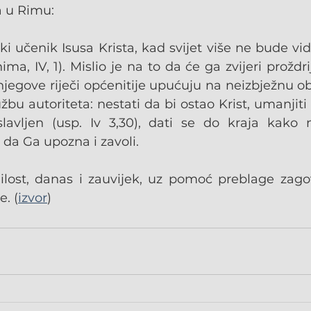
a u Rimu:
ski učenik Isusa Krista, kad svijet više ne bude vidi
ma, IV, 1). Mislio je na to da će ga zvijeri proždrije
o njegove riječi općenitije upućuju na neizbježnu 
užbu autoriteta: nestati da bi ostao Krist, umanjiti
lavljen (usp. Iv 3,30), dati se do kraja kako 
 da Ga upozna i zavoli.
ost, danas i zauvijek, uz pomoć preblage zagov
. (
izvor
)