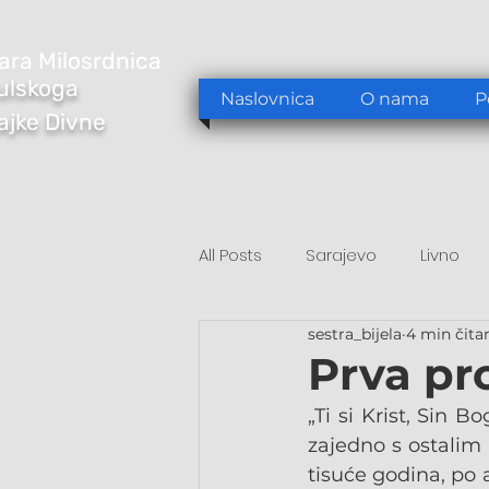
ara Milosrdnica
ulskoga
Naslovnica
O nama
P
Majke Divne
All Posts
Sarajevo
Livno
sestra_bijela
4 min čita
Tomislavgrad
Sarajevo/S
Prva pr
„Ti si Krist, Sin B
zajedno s ostalim 
tisuće godina, po a