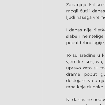
Zapanjuje koliko 
mogli čuti i danas
ljudi našega vrem
I danas nije rije
slabe i neintelig
poput tehnologije,
To su sredine u ko
vjernike ismijava, 
upravo zato su to 
drame poput gub
dostojanstva u nje
rana koje duboko 
Ni danas ne nedost