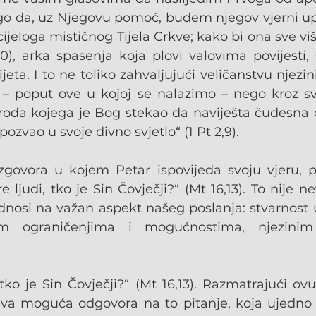
o da, uz Njegovu pomoć, budem njegov vjerni uprav
cijeloga mističnog Tijela Crkve; kako bi ona sve viš
10), arka spasenja koja plovi valovima povijesti, s
ijeta. I to ne toliko zahvaljujući veličanstvu njezini
a – poput ove u kojoj se nalazimo – nego kroz sve
roda kojega je Bog stekao da naviješta čudesna d
pozvao u svoje divno svjetlo“ (1 Pt 2,9).
zgovora u kojem Petar ispovijeda svoju vjeru, po
e ljudi, tko je Sin Čovječji?“ (Mt 16,13). To nije ne
dnosi na važan aspekt našeg poslanja: stvarnost u 
m ograničenjima i mogućnostima, njezinim 
 tko je Sin Čovječji?“ (Mt 16,13). Razmatrajući ov
dva moguća odgovora na to pitanje, koja ujedno 