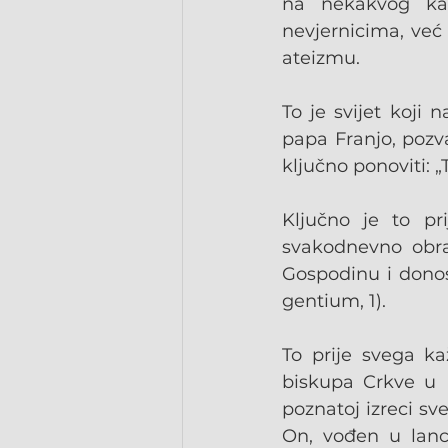
na nekakvog ka
nevjernicima, već
ateizmu.
To je svijet koji
papa Franjo, pozva
ključno ponoviti: „T
Ključno je to pr
svakodnevno obrać
Gospodinu i donos
gentium, 1).
To prije svega ka
biskupa Crkve u 
poznatoj izreci sv
On, vođen u lan