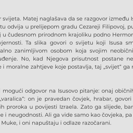
r svijeta. Matej naglašava da se razgovor između I
tu odvija u prelijepom gradu Cezareji Filipovoj, p
j u čudesnom prirodnom krajoliku podno Hermona,
vjernosti. Ta slika govori o svijetu koji Isusa s
alno zanimljivom osobom koja svojim neobičn
čuđenje. No, kad Njegova prisutnost postane n
i moralne zahtjeve koje postavlja, taj „svijet“ ga n
 mogući odgovor na Isusovo pitanje: onaj običnih l
varalica“: on je pravedan čovjek, hrabar, govori d
kih proroka u povijesti Izraela. Zato ga slijede, b
ike i neugodnosti. Ali ga vide samo kao čovjeka, pa
 Muke, i oni napuštaju i odlaze razočarani.