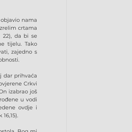
 objavio nama 
zrelim crtama 
22), da bi se 
tijelu. Tako 
ti, zajedno s 
obnosti.
 dar prihvaća 
vjerene Crkvi 
n izabrao još 
rođene u vodi 
dene ovdje i 
16,15).
stola, Bog mi 