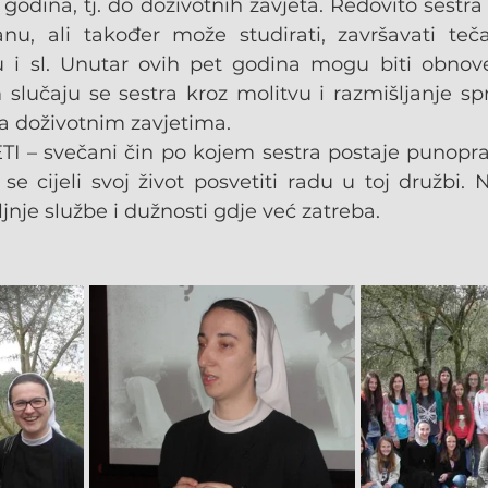
 godina, tj. do doživotnih zavjeta. Redovito sestra
u, ali također može studirati, završavati tečaj
 i sl. Unutar ovih pet godina mogu biti obnove
 slučaju se sestra kroz molitvu i razmišljanje sp
 doživotnim zavjetima.
 – svečani čin po kojem sestra postaje punoprav
se cijeli svoj život posvetiti radu u toj družbi. 
jnje službe i dužnosti gdje već zatreba.