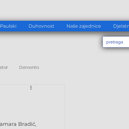
 Paulski
Duhovnost
Naše zajednice
Djelat
star
Derventa
Tamara Bradić, 