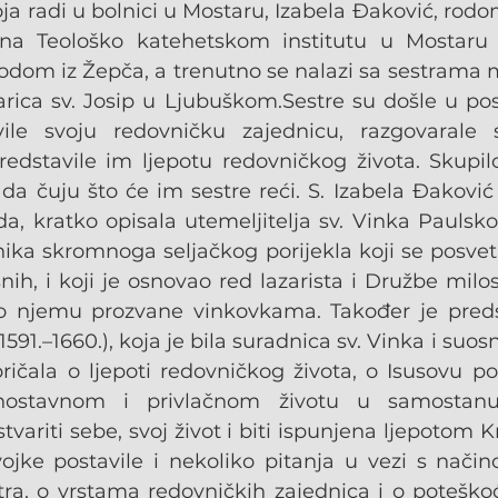
a radi u bolnici u Mostaru, Izabela Đaković, rodom
 na Teološko katehetskom institutu u Mostaru i
rodom iz Žepča, a trenutno se nalazi sa sestrama 
rica sv. Josip u Ljubuškom.Sestre su došle u posj
ile svoju redovničku zajednicu, razgovarale 
edstavile im ljepotu redovničkog života. Skupil
 da čuju što će im sestre reći. S. Izabela Đaković 
a, kratko opisala utemeljitelja sv. Vinka Paulskog 
ika skromnoga seljačkog porijekla koji se posve
nih, i koji je osnovao red lazarista i Družbe milos
o njemu prozvane vinkovkama. Također je predst
591.–1660.), koja je bila suradnica sv. Vinka i suosni
pričala o ljepoti redovničkog života, o Isusovu poz
dnostavnom i privlačnom životu u samostanu
ariti sebe, svoj život i biti ispunjena ljepotom Kri
jke postavile i nekoliko pitanja u vezi s način
tra, o vrstama redovničkih zajednica i o poteško