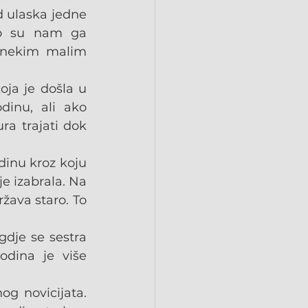
ulaska jedne 
ko su nam ga 
s nekim malim 
a je došla u 
inu, ali ako 
 trajati dok 
inu kroz koju 
 izabrala. Na 
žava staro. To 
dje se sestra 
odina je više 
 novicijata. 