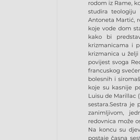
rodom iz Rame, koj
studira teologiju
Antoneta Martić, 
koje vode dom sta
kako bi predstav
krizmanicama i pr
krizmanica u želji
povijest svoga Red
francuskog svećen
bolesnih i siromaš
koje su kasnije p
Luisu de Marillac (1
sestara.Sestra je 
zanimljivom, je
redovnica može ostv
Na koncu su djevo
postaje časna ses