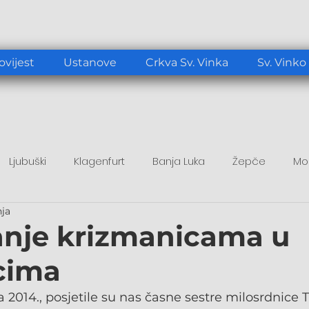
ovijest
Ustanove
Crkva Sv. Vinka
Sv. Vinko
Ljubuški
Klagenfurt
Banja Luka
Žepče
Mo
nja
tup
Duhovni poticaj
Papa Lav XIV.
nje krizmanicama u
cima
a 2014., posjetile su nas časne sestre milosrdnice 