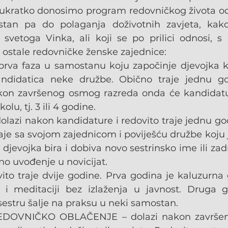
kratko donosimo program redovničkog života od 
stan pa do polaganja doživotnih zavjeta, ka
e svetoga Vinka, ali koji se po prilici odnosi, 
e ostale redovničke ženske zajednice:
a faza u samostanu koju započinje djevojka koj
didatica neke družbe. Obično traje jednu god
on završenog osmog razreda onda će kandidatura
olu, tj. 3 ili 4 godine.
azi nakon kandidature i redovito traje jednu god
je sa svojom zajednicom i poviješću družbe koju je
djevojka bira i dobiva novo sestrinsko ime ili zadr
no uvođenje u novicijat.
to traje dvije godine. Prva godina je kaluzurna g
 i meditaciji bez izlaženja u javnost. Druga g
sestru šalje na praksu u neki samostan.
EDOVNIČKO OBLAČENJE – dolazi nakon završenog