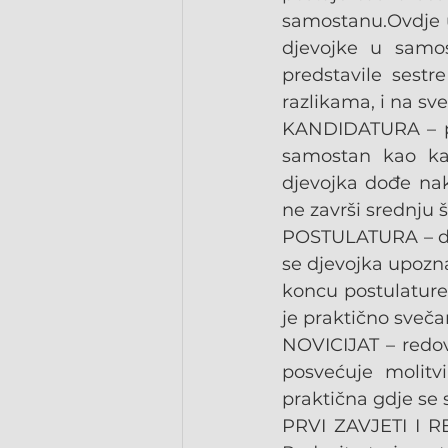
samostanu.Ovdje u
djevojke u samo
predstavile sestr
razlikama, i na sv
KANDIDATURA – prv
samostan kao kan
djevojka dođe nak
ne završi srednju šk
POSTULATURA – dol
se djevojka upozna
koncu postulature 
je praktično sveča
NOVICIJAT – redovi
posvećuje molitvi
praktična gdje se 
PRVI ZAVJETI I R