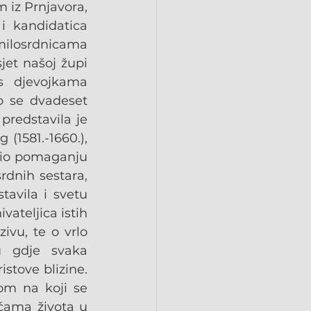
 iz Prnjavora, 
 kandidatica 
milosrdnicama 
et našoj župi 
s djevojkama 
o se dvadeset 
predstavila je 
(1581.-1660.), 
tio pomaganju 
rdnih sestara, 
avila i svetu 
vateljica istih 
ivu, te o vrlo 
 gdje svaka 
stove blizine. 
om na koji se 
ćama života u 