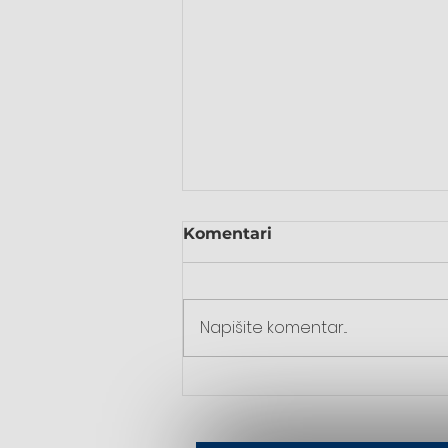
Komentari
Napišite komentar...
Mostar: Korizmena
duhovna obnova u
samostanu sestara