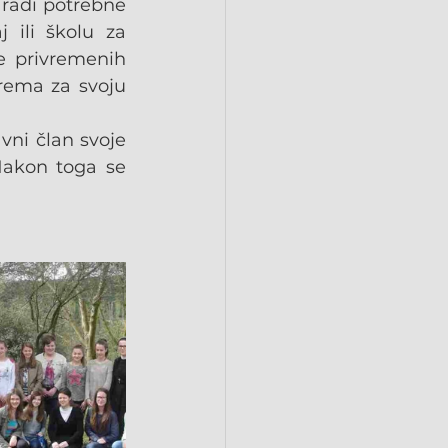
 radi potrebne 
 ili školu za 
 privremenih 
rema za svoju 
ni član svoje 
Nakon toga se 