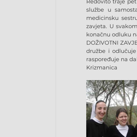
Redovito traje pet
službe u samostan
medicinsku sestru
zavjeta. U svakom
konačnu odluku na
DOŽIVOTNI ZAVJETI
družbe i odlučuje 
raspoređuje na dal
Krizmanica