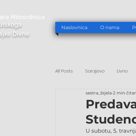
ara Milosrdnica
ulskoga
Naslovnica
O nama
P
Majke Divne
All Posts
Sarajevo
Livno
sestra_bijela
2 min čita
Tomislavgrad
Sarajevo/S
Predava
Studen
U subotu, 5. travnj