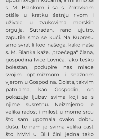
uputili svojim kućama, a mi smo sa 
s. M. Blankom i sa s. Zdravkom 
otišle u kratku šetnju rivom i 
uživale u zvukovima morskih 
orgulja. Sutradan, rano ujutro, 
zaputile smo se kući. Na Kupresu 
smo svratili kod našega, kako naša 
s. M. Blanka kaže, „trpećega" člana, 
gospodina Ivice Lovrića. Iako teško 
bolestan, podupire nas mlade 
svojim optimizmom i snažnom 
vjerom u Gospodina. Doista, takvim 
patnjama, kao Gospodin, on 
pokazuje ljubav svima koji se s 
njime susretnu. Neizmjerno je 
velika radost i milost u mome srcu 
što sam upoznala ovako dobru 
dušu, te nam je svima velika čast 
što MVM u BiH čini jedna tako 