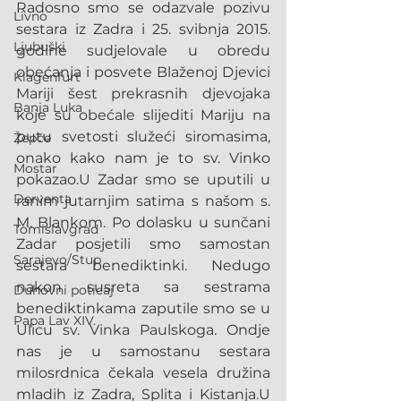
Radosno smo se odazvale pozivu 
Livno
sestara iz Zadra i 25. svibnja 2015. 
Ljubuški
godine sudjelovale u obredu 
obećanja i posvete Blaženoj Djevici 
Klagenfurt
Mariji šest prekrasnih djevojaka 
Banja Luka
koje su obećale slijediti Mariju na 
putu svetosti služeći siromasima, 
Žepče
onako kako nam je to sv. Vinko 
Mostar
pokazao.U Zadar smo se uputili u 
Derventa
ranim jutarnjim satima s našom s. 
M. Blankom. Po dolasku u sunčani 
Tomislavgrad
Zadar posjetili smo samostan 
Sarajevo/Stup
sestara benediktinki. Nedugo 
nakon susreta sa sestrama 
Duhovni poticaj
benediktinkama zaputile smo se u 
Papa Lav XIV.
Ulicu sv. Vinka Paulskoga. Ondje 
nas je u samostanu sestara 
milosrdnica čekala vesela družina 
mladih iz Zadra, Splita i Kistanja.U 