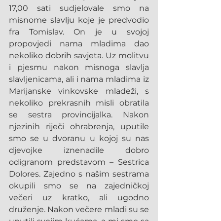
17,00 sati sudjelovale smo na 
misnome slavlju koje je predvodio 
fra Tomislav. On je u svojoj 
propovjedi nama mladima dao 
nekoliko dobrih savjeta. Uz molitvu 
i pjesmu nakon misnoga slavlja 
slavljenicama, ali i nama mladima iz 
Marijanske vinkovske mladeži, s 
nekoliko prekrasnih misli obratila 
se sestra provincijalka. Nakon 
njezinih riječi ohrabrenja, uputile 
smo se u dvoranu u kojoj su nas 
djevojke iznenadile dobro 
odigranom predstavom – Sestrica 
Dolores. Zajedno s našim sestrama 
okupili smo se na zajedničkoj 
večeri uz kratko, ali ugodno 
druženje. Nakon večere mladi su se 