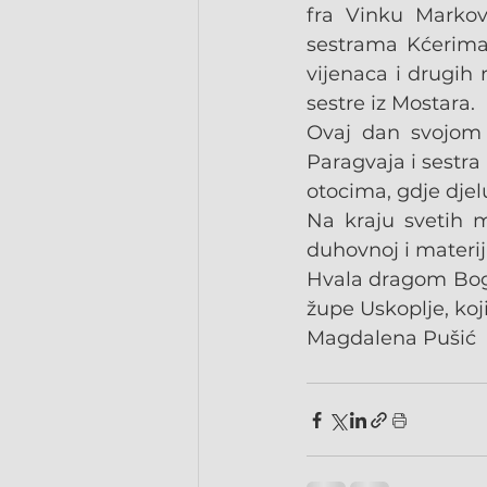
fra Vinku Markovi
sestrama Kćerima 
vijenaca i drugih 
sestre iz Mostara.
Ovaj dan svojom 
Paragvaja i sestra
otocima, gdje djel
Na kraju svetih m
duhovnoj i materij
Hvala dragom Bogu 
župe Uskoplje, koji
Magdalena Pušić