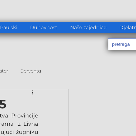
 Paulski
Duhovnost
Naše zajednice
Djelat
star
Derventa
15
va Provincije 
rama iz Livna 
jujući župniku 