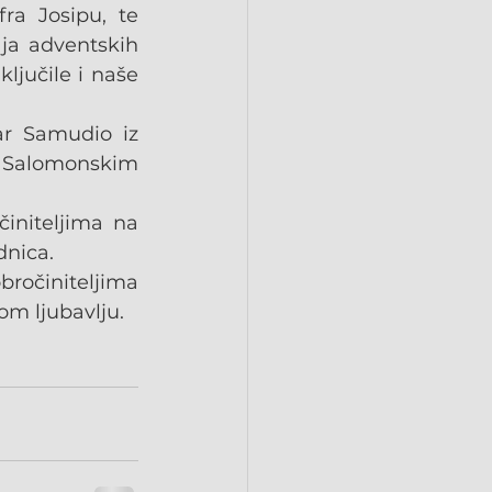
ra Josipu, te 
ja adventskih 
ljučile i naše 
r Samudio iz 
a Salomonskim 
initeljima na 
dnica.
ročiniteljima 
kom ljubavlju.