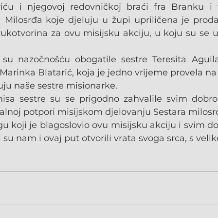
ću i njegovoj redovničkoj braći fra Branku i f
Milosrđa koje djeluju u župi upriličena je proda
rukotvorina za ovu misijsku akciju, u koju su se uk
su nazočnošću obogatile sestre Teresita Aguila
 Marinka Blatarić, koja je jedno vrijeme provela n
uju naše sestre misionarke.
isa sestre su se prigodno zahvalile svim dobroč
alnoj potpori misijskom djelovanju Sestara milosr
koji je blagoslovio ovu misijsku akciju i svim dob
 su nam i ovaj put otvorili vrata svoga srca, s veli