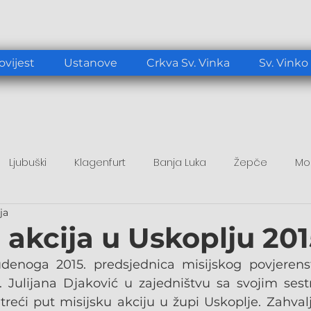
ovijest
Ustanove
Crkva Sv. Vinka
Sv. Vinko
Ljubuški
Klagenfurt
Banja Luka
Žepče
Mo
ja
tup
Duhovni poticaj
Papa Lav XIV.
 akcija u Uskoplju 20
udenoga 2015. predsjednica misijskog povjerenst
 Julijana Djaković u zajedništvu sa svojim sest
 treći put misijsku akciju u župi Uskoplje. Zahval