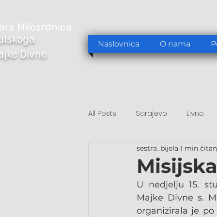
ara Milosrdnica
ulskoga
Naslovnica
O nama
P
Majke Divne
All Posts
Sarajevo
Livno
sestra_bijela
1 min čitan
Tomislavgrad
Sarajevo/S
Misijska
U nedjelju 15. st
Majke Divne s. M.
organizirala je po