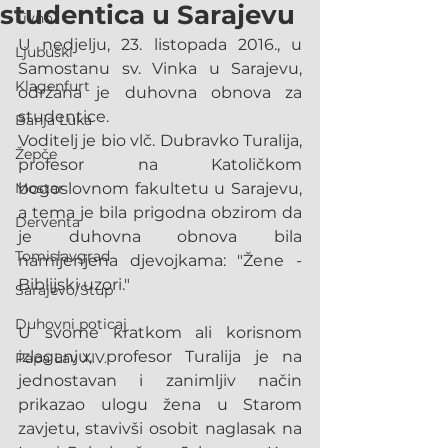
studentica u Sarajevu
Livno
U nedjelju, 23. listopada 2016., u 
Ljubuški
Samostanu sv. Vinka u Sarajevu, 
Klagenfurt
održana je duhovna obnova za  
studentice.
Banja Luka
Voditelj je bio vlč. Dubravko Turalija, 
Žepče
profesor na Katoličkom 
Mostar
bogoslovnom fakultetu u Sarajevu, 
a tema je bila prigodna obzirom da 
Derventa
je duhovna obnova bila 
Tomislavgrad
namijenjena djevojkama: "Žene - 
Biblijski uzori."
Sarajevo/Stup
Duhovni poticaj
U svome kratkom ali korisnom 
izlaganju, profesor Turalija je na 
Papa Lav XIV.
jednostavan i zanimljiv način 
prikazao ulogu žena u Starom 
zavjetu, stavivši osobit naglasak na 