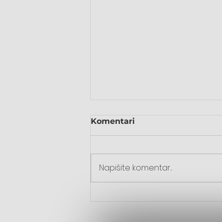
Komentari
Napišite komentar...
55. susret mladih u
Komušini – dan vjere,
zajedništva i novih