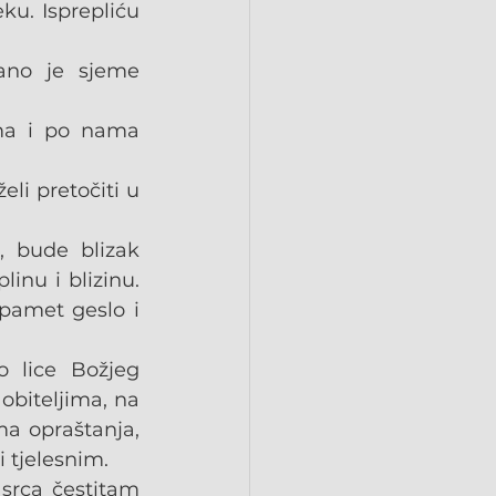
u. Isprepliću 
ano je sjeme 
ma i po nama 
i pretočiti u 
, bude blizak 
nu i blizinu. 
pamet geslo i 
 lice Božjeg 
biteljima, na 
a opraštanja, 
 tjelesnim.
srca čestitam 