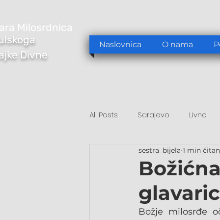
ara Milosrdnica
ulskoga
Naslovnica
O nama
P
Majke Divne
All Posts
Sarajevo
Livno
sestra_bijela
1 min čitan
Tomislavgrad
Sarajevo/S
Božićna
glavaric
Božje milosrđe oč