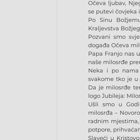
Očeva ljubav, Nje
se putevi čovjeka i
Po Sinu Božjemu
Kraljevstva Božjeg
Pozvani smo svje
događa Očeva milo
Papa Franjo nas up
naše milosrđe pre
Neka i po nama Go
svakome tko je u n
Da je milosrđe te
logo Jubileja: Milo
Ušli smo u Godin
milosrđa – Novorođ
radnim mjestima, 
potpore, prihvaćan
Slaveći u Kristovo