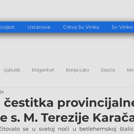
ovijest
Ustanove
Crkva Sv. Vinka
Sv. Vinko
Ljubuški
Klagenfurt
Banja Luka
Žepče
Mo
ja
tup
Duhovni poticaj
Papa Lav XIV.
 čestitka provincijaln
e s. M. Terezije Karač
itovalo se u svetoj noći u betlehemskoj štalici.