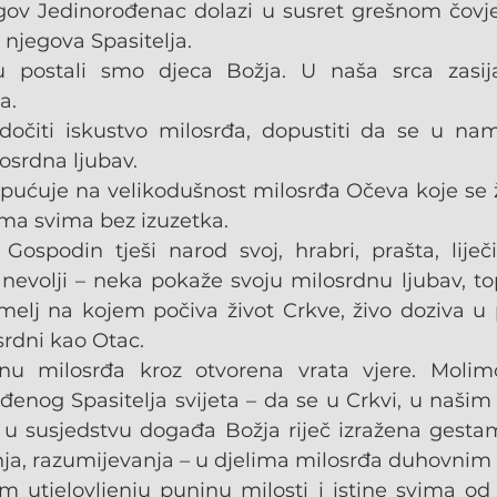
gov Jedinorođenac dolazi u susret grešnom čovjek
 njegova Spasitelja.
 postali smo djeca Božja. U naša srca zasij
a.
dočiti iskustvo milosrđa, dopustiti da se u na
srdna ljubav.
ućuje na velikodušnost milosrđa Očeva koje se žel
ma svima bez izuzetka.
spodin tješi narod svoj, hrabri, prašta, liječi
evolji – neka pokaže svoju milosrdnu ljubav, topli
melj na kojem počiva život Crkve, živo doziva u 
srdni kao Otac.
u milosrđa kroz otvorena vrata vjere. Molimo
enog Spasitelja svijeta – da se u Crkvi, u našim o
u susjedstvu događa Božja riječ izražena gestam
ja, razumijevanja – u djelima milosrđa duhovnim i
m utjelovljenju puninu milosti i istine svima od 