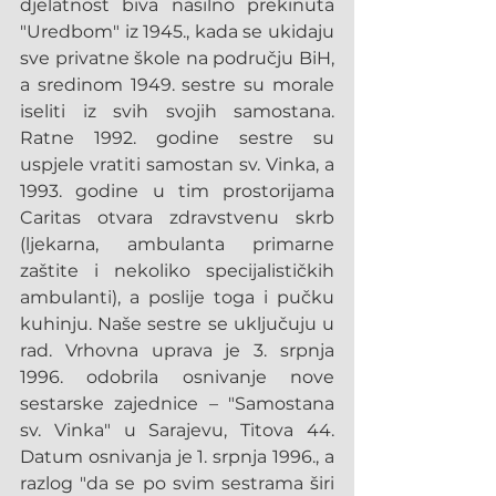
djelatnost biva nasilno prekinuta 
"Uredbom" iz 1945., kada se ukidaju 
sve privatne škole na području BiH, 
a sredinom 1949. sestre su morale 
iseliti iz svih svojih samostana. 
Ratne 1992. godine sestre su 
uspjele vratiti samostan sv. Vinka, a 
1993. godine u tim prostorijama 
Caritas otvara zdravstvenu skrb 
(ljekarna, ambulanta primarne 
zaštite i nekoliko specijalističkih 
ambulanti), a poslije toga i pučku 
kuhinju. Naše sestre se uključuju u 
rad. Vrhovna uprava je 3. srpnja 
1996. odobrila osnivanje nove 
sestarske zajednice – "Samostana 
sv. Vinka" u Sarajevu, Titova 44. 
Datum osnivanja je 1. srpnja 1996., a 
razlog "da se po svim sestrama širi 