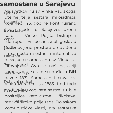
samostana u Sarajevu
Livno
Na svetkovinu sv. Vinka Paulskoga, 
Ljubuški
utemeljitelja sestara milosrdnica, 
Klagenfurt
koje već 143. godine kontinuirano 
žive i rade u Sarajevu, uzoriti 
Banja Luka
kardinal Vinko Puljić, biskup i 
Žepče
metropolit vrhbosanski blagoslovio 
Mostar
je obnovljene prostore predviđene 
za samostan sestara i internat za 
Derventa
djevojke u samostanu sv. Vinka, ul. 
Tomislavgrad
Titovoj 44. Ovo je naš najstariji 
samostan, a sestre su došle u BiH 
Sarajevo/Stup
davne 1871. Samostan i crkva sv. 
Duhovni poticaj
Vinka izgrađeni su 1883. i od tada 
do II. svjetskog rata sestre su bile 
Papa Lav XIV.
nositeljice katolicizma i školstva, 
razvivši široko polje rada. Dolaskom 
komunističke vlasti, sva sestarska 