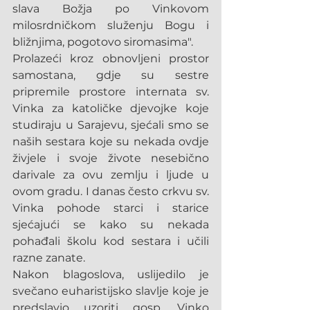
slava Božja po Vinkovom 
milosrdničkom služenju Bogu i 
bližnjima, pogotovo siromasima".
Prolazeći kroz obnovljeni prostor 
samostana, gdje su sestre 
pripremile prostore internata sv. 
Vinka za katoličke djevojke koje 
studiraju u Sarajevu, sjećali smo se 
naših sestara koje su nekada ovdje 
živjele i svoje živote nesebično 
darivale za ovu zemlju i ljude u 
ovom gradu. I danas često crkvu sv. 
Vinka pohode starci i starice 
sjećajući se kako su nekada 
pohađali školu kod sestara i učili 
razne zanate.
Nakon blagoslova, uslijedilo je 
svečano euharistijsko slavlje koje je 
predslavio uzoriti gosp. Vinko 