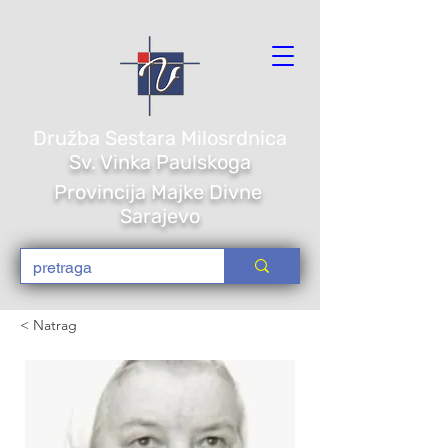
Družba Sestara Milosrdnica
Sv. Vi
nka Paulskoga
Provincija Majke Divne
Sarajevo
< Natrag