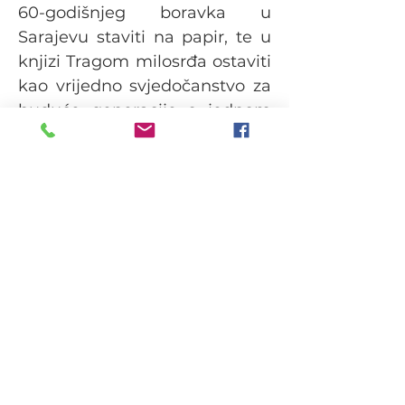
60-godišnjeg boravka u 
Sarajevu staviti na papir, te u 
knjizi Tragom milosrđa ostaviti 
kao vrijedno svjedočanstvo za 
buduće generacije o jednom 
skromnom životu, do kraja 
posvećenom Bogu i 
potrebitim ljudima svoga 
vremena.
Još jedna djelatnost koja je 
utkana u život s. Vilme, osobito 
zadnjih tridesetak godina koje 
je provela u mirovini, a po kojoj 
ćemo s. Vilmu svi pamtiti, jest 
lijepi ručni rad. Djela njenih 
ruku krase mnoge kutke u 