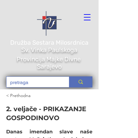
Družba Sestara Milosrdnica
Sv. Vi
nka Paulskoga
Provincija Majke Divne
Sarajevo
< Prethodna
2. veljače - PRIKAZANJE
GOSPODINOVO
Danas imendan slave naše