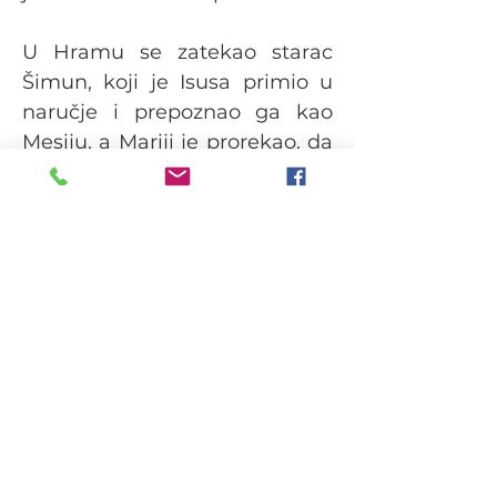
U Hramu se zatekao starac
Šimun, koji je Isusa primio u
naručje i prepoznao ga kao
Mesiju, a Mariji je prorekao, da
će mnogo patiti, riječima: „Mač
boli, probost će ti dušu."
Proročica Ana je također bila
tada u Hramu i uputila je
molitve i zahvale Bogu.
Na ovaj blagdan, blagoslivljaju
se svijeće, koje će se kasnije
koristiti u obredima krštenja,
tijelovskim procesijama i
drugim prigodama. U