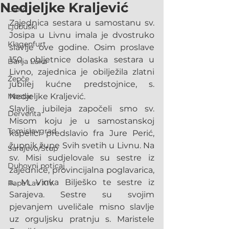
Nedjeljke Kraljević
Livno
Zajednica sestara u samostanu sv. 
Ljubuški
Josipa u Livnu imala je dvostruko 
Klagenfurt
slavlje ove godine. Osim proslave 
150. obljetnice dolaska sestara u 
Banja Luka
Livno, zajednica je obilježila zlatni 
Žepče
jubilej kućne predstojnice, s. 
Mostar
Nedjeljke Kraljević.
Slavlje jubileja započeli smo sv. 
Derventa
Misom koju je u samostanskoj 
Tomislavgrad
kapelici predslavio fra Jure Perić, 
župnik župe Svih svetih u Livnu. Na 
Sarajevo/Stup
sv. Misi sudjelovale su sestre iz 
Duhovni poticaj
zajednice, provincijalna poglavarica, 
s. M. Vinka Bilješko te sestre iz 
Papa Lav XIV.
Sarajeva. Sestre su svojim 
pjevanjem uveličale misno slavlje 
uz orguljsku pratnju s. Maristele 