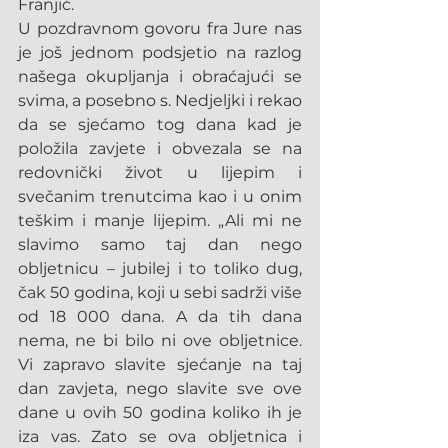
Franjić.
U pozdravnom govoru fra Jure nas 
je još jednom podsjetio na razlog 
našega okupljanja i obraćajući se 
svima, a posebno s. Nedjeljki i rekao 
da se sjećamo tog dana kad je 
položila zavjete i obvezala se na 
redovnički život u lijepim i 
svečanim trenutcima kao i u onim 
teškim i manje lijepim. „Ali mi ne 
slavimo samo taj dan nego 
obljetnicu – jubilej i to toliko dug, 
čak 50 godina, koji u sebi sadrži više 
od 18 000 dana. A da tih dana 
nema, ne bi bilo ni ove obljetnice. 
Vi zapravo slavite sjećanje na taj 
dan zavjeta, nego slavite sve ove 
dane u ovih 50 godina koliko ih je 
iza vas. Zato se ova obljetnica i 