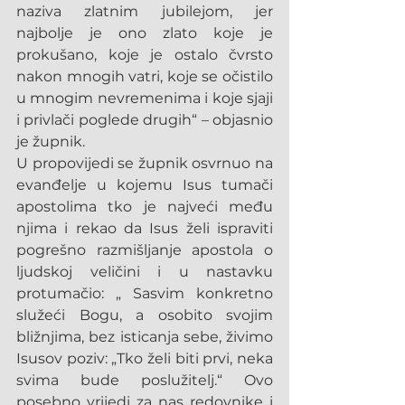
naziva zlatnim jubilejom, jer 
najbolje je ono zlato koje je 
prokušano, koje je ostalo čvrsto 
nakon mnogih vatri, koje se očistilo 
u mnogim nevremenima i koje sjaji 
i privlači poglede drugih“ – objasnio 
je župnik.
U propovijedi se župnik osvrnuo na 
evanđelje u kojemu Isus tumači 
apostolima tko je najveći među 
njima i rekao da Isus želi ispraviti 
pogrešno razmišljanje apostola o 
ljudskoj veličini i u nastavku 
protumačio: „ Sasvim konkretno 
služeći Bogu, a osobito svojim 
bližnjima, bez isticanja sebe, živimo 
Isusov poziv: „Tko želi biti prvi, neka 
svima bude poslužitelj.“ Ovo 
posebno vrijedi za nas redovnike i 