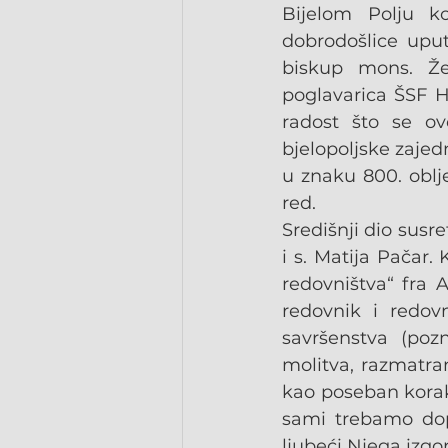
Bijelom Polju k
dobrodošlice uput
biskup mons. Žel
poglavarica ŠSF He
radost što se ov
bjelopoljske zajed
u znaku 800. oblje
red.
Središnji dio susre
i s. Matija Pačar.
redovništva“ fra 
redovnik i redov
savršenstva (pozn
molitva, razmatran
kao poseban korak
sami trebamo dopu
ljubeći Njega izgor