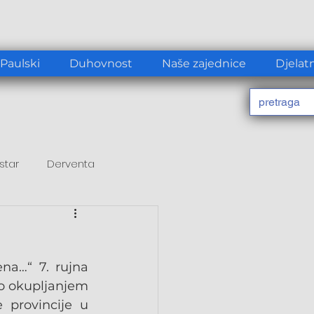
 Paulski
Duhovnost
Naše zajednice
Djelat
star
Derventa
a…“ 7. rujna 
o okupljanjem 
provincije u 