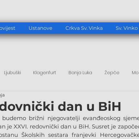
ovijest
Ustanove
Crkva Sv. Vinka
Sv. Vinko
Ljubuški
Klagenfurt
Banja Luka
Žepče
Mo
nja
tup
Duhovni poticaj
Papa Lav XIV.
edovnički dan u BiH
udemo brižni njegovatelji evanđeoskog sjemen
n je XXVI. redovnički dan u BiH. Susret je započe
stanu Školskih sestara franjevki Hercegovačke 