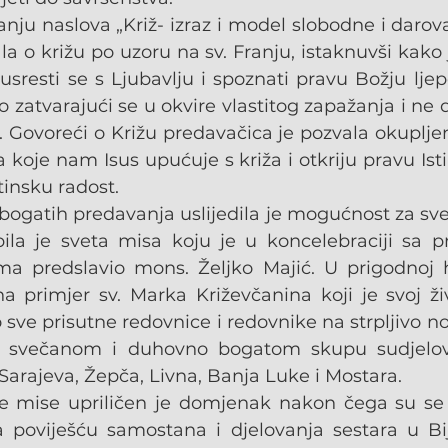
u naslova „Križ- izraz i model slobodne i darovan
la o križu po uzoru na sv. Franju, istaknuvši kako 
susresti se s Ljubavlju i spoznati pravu Božju ljep
 zatvarajući se u okvire vlastitog zapažanja i ne 
. Govoreći o Križu predavačica je pozvala okupljen
a koje nam Isus upućuje s križa i otkriju pravu Isti
tinsku radost.
gatih predavanja uslijedila je mogućnost za svetu
ila je sveta misa koju je u koncelebraciji sa pro
ma predslavio mons. Željko Majić. U prigodnoj h
a primjer sv. Marka Križevčanina koji je svoj živ
sve prisutne redovnice i redovnike na strpljivo noš
 svečanom i duhovno bogatom skupu sudjelova
 Sarajeva, Žepča, Livna, Banja Luke i Mostara.
e mise upriličen je domjenak nakon čega su se z
 poviješću samostana i djelovanja sestara u Bi