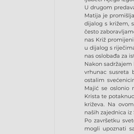
U drugom predavanj
Matija je promišlja
dijalog s križem, 
često zaboravljamo
nas Križ promijeni
u dijalog s riječim
nas oslobađa za is
Nakon sadržajem bo
vrhunac susreta b
ostalim svećenici
Majić se oslonio n
Krista te potaknuo 
križeva. Na ovom
naših zajednica iz
Po završetku svet
mogli upoznati sa