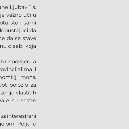
e Ljubavi“ s. 
je važno ući u 
otu što i sami 
dopuštajući da 
e da se stave 
nu o sebi koja 
 ispovijed, a 
vincijalima i 
omiliji mons. 
ot položio za 
enje vlastitih 
le su sestre 
ainteresirani 
jelom Polju o 