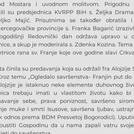
od Mostara i uvodnom molitvom. Prigodnu rij
ili su predsjednica KVRPP BiH s. Željka Dramac
jko Majić. Prisutnima se također obratila i p
rcegovačke provincije s. Franka Bagarić izrazivši
ogodišnji Redovnički dan održava upravo u okr
nice, a skup je moderirala s. Zdenka Kozina. Tema s
tnice rana sv. Franje koje ove godine slavi Crkva 
ta činila su predavanja koja su održali fra Alojzije 
 Kroz temu „Ogledalo savršenstva- Franjin put do 
Alojzije je istaknuo neke elemente duhovnog živo
nica trebaju imati u vlastitom životu kako bi 
avanje sebe, prava poniznost, savršeno siromaš
je muke i smrti Isusove, savršena ljubav, ustrajno
 odnos prema BDM Presvetoj Bogorodici). Uputio 
stiti Gospodinu da u nama zapali vatru svoje l
jeti do savršenstva. 