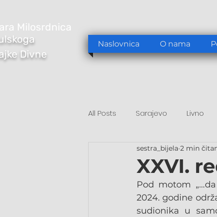
ara Milosrdnica
ulskoga
Naslovnica
O nama
P
Majke Divne
All Posts
Sarajevo
Livno
sestra_bijela
2 min čita
Tomislavgrad
Sarajevo/S
XXVI. r
Pod motom „…da b
2024. godine održa
sudionika u samo