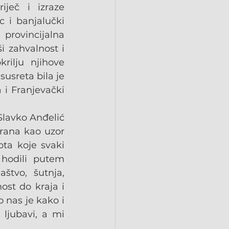
eč i izraze 
 i banjalučki 
rovincijalna 
 zahvalnost i 
ilju njihove 
usreta bila je 
i Franjevački 
Slavko Anđelić 
rana kao uzor 
ta koje svaki 
hodili putem 
tvo, šutnja, 
st do kraja i 
nas je kako i 
jubavi, a mi 