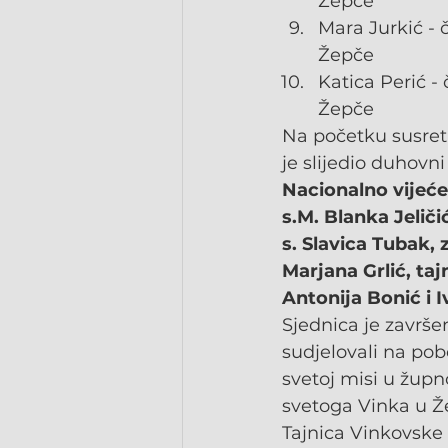
Žepče
Mara Jurkić - 
Žepče
Katica Perić -
Žepče
Na početku susret
je slijedio duhovn
Nacionalno vijeće
s.M. Blanka Jelič
s. Slavica Tubak,
Marjana Grlić, taj
Antonija Bonić i I
Sjednica je završe
sudjelovali na pob
svetoj misi u župn
svetoga Vinka u Ž
Tajnica Vinkovske ob