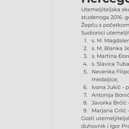
Utemeljiteljska sk
studenoga 2016. g
Žepču s početkom u
Sudionici utemelji
s. M. Magdale
s. M. Blanka J
s. Martina Đo
s. Slavica Tub
Nevenka Filipo
medaljice,
Ivana Jukić -
Antonija Boni
Javorka Brčić
Marjana Grlić
Gosti utemeljitelj
duhovnik i Igor P