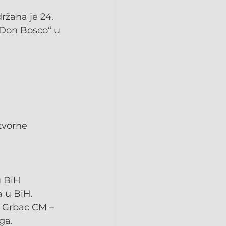
ržana je 24. 
„Don Bosco“ u 
tvorne 
u BiH
 u BiH.
o Grbac CM – 
ga.