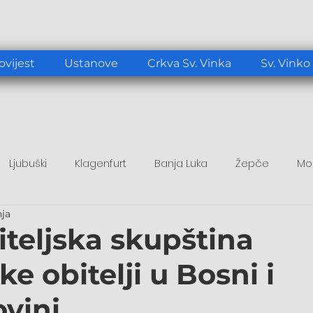
ovijest
Ustanove
Crkva Sv. Vinka
Sv. Vinko
Ljubuški
Klagenfurt
Banja Luka
Žepče
Mo
nja
tup
Duhovni poticaj
Papa Lav XIV.
iteljska skupština
e obitelji u Bosni i
vini