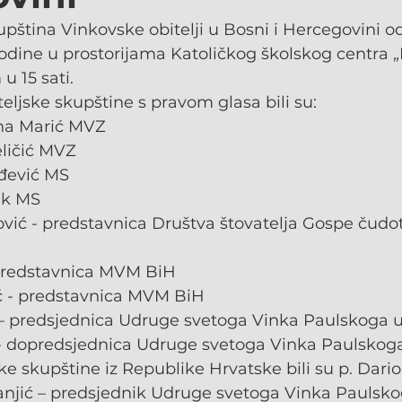
upština Vinkovske obitelji u Bosni i Hercegovini od
odine u prostorijama Katoličkog školskog centra 
 15 sati.
teljske skupštine s pravom glasa bili su:
na Marić MVZ
eličić MVZ
rđević MS
ak MS
vić - predstavnica Društva štovatelja Gospe čudo
 predstavnica MVM BiH
ć - predstavnica MVM BiH
 – predsjednica Udruge svetoga Vinka Paulskoga 
 - dopredsjednica Udruge svetoga Vinka Paulskoga
ske skupštine iz Republike Hrvatske bili su p. Dari
ranjić – predsjednik Udruge svetoga Vinka Paulsko