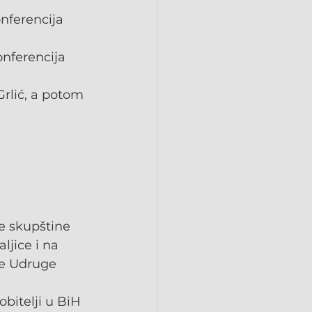
nferencija 
nferencija 
rlić, a potom 
e skupštine 
jice i na 
je Udruge 
 obitelji u BiH