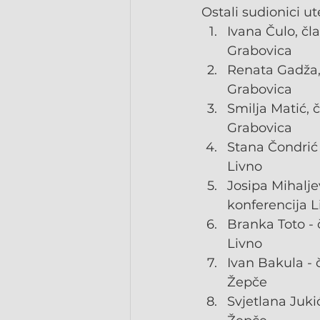
Ostali sudionici ut
Ivana Čulo, čl
Grabovica
Renata Gadža,
Grabovica
Smilja Matić, 
Grabovica
Stana Čondrić 
Livno
Josipa Mihalje
konferencija L
Branka Toto -
Livno
Ivan Bakula - 
Žepče
Svjetlana Juki