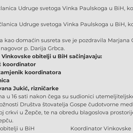
članica Udruge svetoga Vinka Paulskoga u BiH, ko
 članica Udruge svetoga Vinka Paulskoga u BiH, ko
a kao domaćin susreta sve je pozdravila Marjana G
i nagovor p. Darija Grbca.
 Vinkovske obitelji u BiH sačinjavaju:
ić koordinator
 zamjenik koordinatora
nica
vana Jukić, rizničarke
na u 16 sati nakon čega su sudionici utemeljiteljsk
ožnosti Društva štovatelja Gospe čudotvorne medal
oj crkvi u Žepče, te na obredu blagoslova prostori
epču.
itelji u BiH                        Koordinator Vinkovske