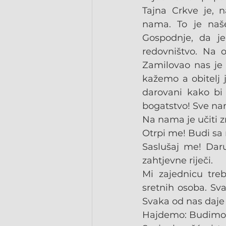
Tajna Crkve je, 
nama. To je naše
Gospodnje, da je
redovništvo. Na 
Zamilovao nas je 
kažemo a obitelj 
darovani kako bi 
bogatstvo! Sve nam
Na nama je učiti z
Otrpi me! Budi s
Saslušaj me! Daru
zahtjevne riječi.
Mi zajednicu tre
sretnih osoba. Sv
Svaka od nas daje 
Hajdemo: Budimo s