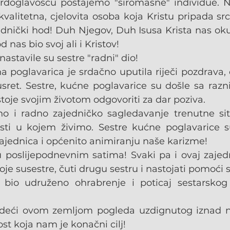
vrdoglavošću postajemo "siromašne" individue. 
valitetna, cjelovita osoba koja Kristu pripada src
nički hod! Duh Njegov, Duh Isusa Krista nas okupl
 nas bio svoj ali i Kristov!
astavile su sestre "radni" dio!
a poglavarica je srdačno uputila riječi pozdrava, 
sret. Sestre, kućne poglavarice su došle sa razni
stoje svojim životom odgovoriti za dar poziva.
vno i radno zajedničko sagledavanje trenutne situa
ti u kojem živimo. Sestre kućne poglavarice su
ajednica i općenito animiranju naše karizme!
u poslijepodnevnim satima! Svaki pa i ovaj zajedni
svoje susestre, čuti drugu sestru i nastojati pomoć
bio udruženo ohrabrenje i poticaj sestarskog 
eći ovom zemljom pogleda uzdignutog iznad naš
st koja nam je konačni cilj!