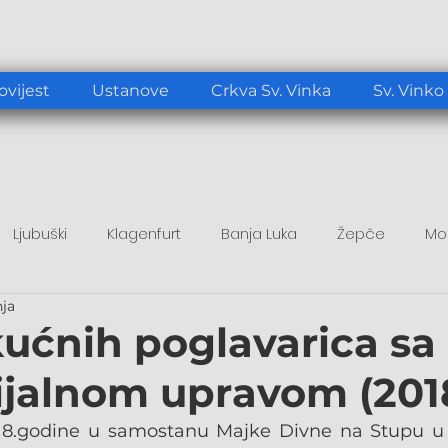
ovijest
Ustanove
Crkva Sv. Vinka
Sv. Vinko
Ljubuški
Klagenfurt
Banja Luka
Žepče
Mo
nja
tup
Duhovni poticaj
Papa Lav XIV.
kućnih poglavarica sa
ijalnom upravom (201
18.godine u samostanu Majke Divne na Stupu u 0