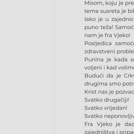
Misom, koju je pre
tema susreta je bil
Iako je u zajedni
puno teža! Samoća 
nam je fra Vjeko!
Posljedica samoće
zdravstveni problem
Punina je kada s
voljeni i kad volim
Budući da je Crkv
drugima smo potr
Krist nas je pozvao
Svatko drugačiji!
Svatko vrijedan!
Svatko neponovljiv
Fra Vjeko je dao
zajedništva i pri