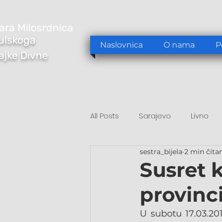
ara Milosrdnica
ulskoga
Naslovnica
O nama
P
Majke Divne
All Posts
Sarajevo
Livno
sestra_bijela
2 min čita
Tomislavgrad
Sarajevo/S
Susret 
provinc
U subotu 17.03.20