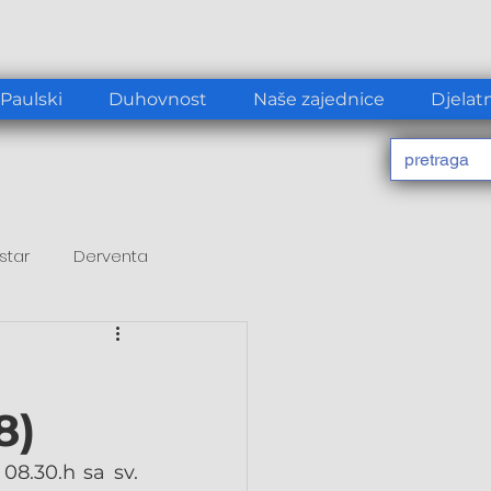
 Paulski
Duhovnost
Naše zajednice
Djelat
star
Derventa
8)
8.30.h sa sv. 