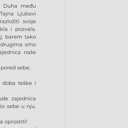
va Duha među 
ajna Ljubavi 
ložiti svoje 
a i pozvala. 
j, barem tako 
i drugima smo 
ajednica naše 
 pored sebe.
doba teške i 
de zajednica 
o sebe u nju. 
 oprostiti!