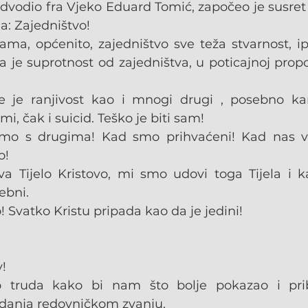
dvodio fra Vjeko Eduard Tomić, započeo je susret s
a: Zajedništvo!
cama, općenito, zajedništvo sve teža stvarnost, i
je suprotnost od zajedništva, u poticajnoj propov
 je ranjivost kao i mnogi drugi , posebno kard
i, čak i suicid. Teško je biti sam!
mo s drugima! Kad smo prihvaćeni! Kad nas v
o!
a Tijelo Kristovo, mi smo udovi toga Tijela i ka
ebni.
! Svatko Kristu pripada kao da je jedini!
!
 truda kako bi nam što bolje pokazao i pribli
padanja redovničkom zvanju.