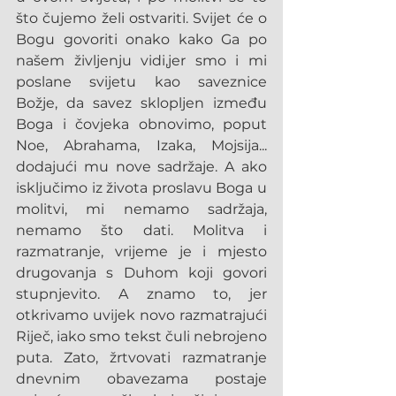
što čujemo želi ostvariti. Svijet će o 
Bogu govoriti onako kako Ga po 
našem življenju vidi,jer smo i mi 
poslane svijetu kao saveznice 
Božje, da savez sklopljen između 
Boga i čovjeka obnovimo, poput 
Noe, Abrahama, Izaka, Mojsija... 
dodajući mu nove sadržaje. A ako 
isključimo iz života proslavu Boga u 
molitvi, mi nemamo sadržaja, 
nemamo što dati. Molitva i 
razmatranje, vrijeme je i mjesto 
drugovanja s Duhom koji govori 
stupnjevito. A znamo to, jer 
otkrivamo uvijek novo razmatrajući 
Riječ, iako smo tekst čuli nebrojeno 
puta. Zato, žrtvovati razmatranje 
dnevnim obavezama postaje 