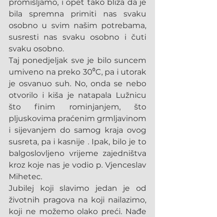
promišljamo, i opet tako bliza da je 
bila spremna primiti nas svaku 
osobno u svim našim potrebama, 
susresti nas svaku osobno i čuti 
svaku osobno.
Taj ponedjeljak sve je bilo suncem 
umiveno na preko 30⁰C, pa i utorak 
je osvanuo suh. No, onda se nebo 
otvorilo i kiša je natapala Lužnicu 
što finim rominjanjem, što 
pljuskovima praćenim grmljavinom 
i sijevanjem do samog kraja ovog 
susreta, pa i kasnije . Ipak, bilo je to 
balgoslovljeno vrijeme zajedništva 
kroz koje nas je vodio p. Vjenceslav 
Mihetec.
Jubilej koji slavimo jedan je od 
životnih pragova na koji nailazimo, 
koji ne možemo olako preći. Nađe 