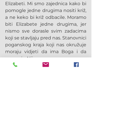
Elizabeti. Mi smo zajednica kako bi 
pomogle jedne drugima nositi križ, 
a ne keko bi križ odbacile. Moramo 
biti Elizabete jedne drugima, jer 
nismo sve dorasle svim zadacima 
koji se stavljaju pred nas. Stanovnici 
poganskog kraja koji nas okružuje 
moraju vidjeti da ima Boga i da 
smo mi s Njim.
Kad kroz tu tamu s Bogom 
prođemo doći će čas u kojem 
ćemo drugima moći dati odgovor 
na njihovo traženje: „Htjeli bismo 
vidjeti Isusa!" (Iv 12, 21)
Sjedile smo ta četiri dana s Kristom 
za stolom, slušale Ga i govorile Mu! 
Upoznavale smo se međusobno, 
obogaćivale i hrabrile. Sada 
nastavljamo dalje zahvalne za ovaj 