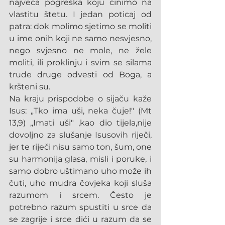
najveća pogreška koju činimo na 
vlastitu štetu. I jedan poticaj od 
patra: dok molimo sjetimo se moliti 
u ime onih koji ne samo nesvjesno, 
nego svjesno ne mole, ne žele 
moliti, ili proklinju i svim se silama 
trude druge odvesti od Boga, a 
kršteni su.
Na kraju prispodobe o sijaču kaže 
Isus: „Tko ima uši, neka čuje!" (Mt 
13,9) „Imati uši" ,kao dio tijela,nije 
dovoljno za slušanje Isusovih riječi, 
jer te riječi nisu samo ton, šum, one 
su harmonija glasa, misli i poruke, i 
samo dobro uštimano uho može ih 
čuti, uho mudra čovjeka koji sluša 
razumom i srcem. Često je 
potrebno razum spustiti u srce da 
se zagrije i srce dići u razum da se 