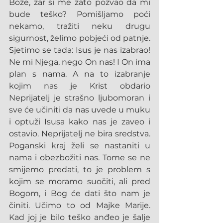
Bože, zar si me zato pozvao da mi 
bude teško? Pomišljamo poći 
nekamo, tražiti neku drugu 
sigurnost, želimo pobjeći od patnje. 
Sjetimo se tada: Isus je nas izabrao! 
Ne mi Njega, nego On nas! I On ima 
plan s nama. A na to izabranje 
kojim nas je Krist obdario 
Neprijatelj je strašno ljubomoran i 
sve će učiniti da nas uvede u muku 
i optuži Isusa kako nas je zaveo i 
ostavio. Neprijatelj ne bira sredstva. 
Poganski kraj želi se nastaniti u 
nama i obezbožiti nas. Tome se ne 
smijemo predati, to je problem s 
kojim se moramo suočiti, ali pred 
Bogom, i Bog će dati što nam je 
činiti. Učimo to od Majke Marije. 
Kad joj je bilo teško anđeo je šalje 