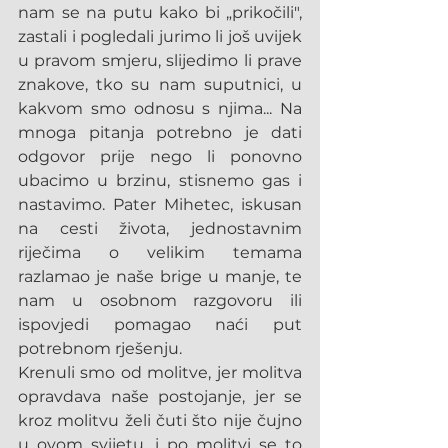
nam se na putu kako bi „prikočili", 
zastali i pogledali jurimo li još uvijek 
u pravom smjeru, slijedimo li prave 
znakove, tko su nam suputnici, u 
kakvom smo odnosu s njima... Na 
mnoga pitanja potrebno je dati 
odgovor prije nego li ponovno 
ubacimo u brzinu, stisnemo gas i 
nastavimo. Pater Mihetec, iskusan 
na cesti života, jednostavnim 
riječima o velikim temama 
razlamao je naše brige u manje, te 
nam u osobnom razgovoru ili 
ispovjedi pomagao naći put 
potrebnom rješenju.
Krenuli smo od molitve, jer molitva 
opravdava naše postojanje, jer se 
kroz molitvu želi čuti što nije čujno 
u ovom svijetu, i po molitvi se to 