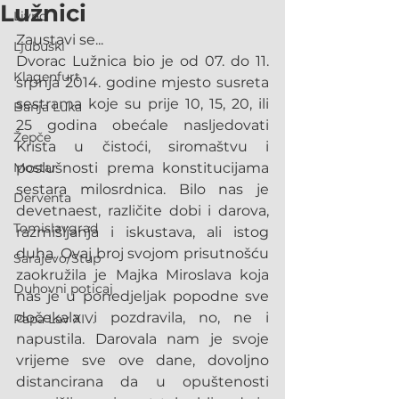
Lužnici
Livno
Zaustavi se...
Ljubuški
Dvorac Lužnica bio je od 07. do 11. 
Klagenfurt
srpnja 2014. godine mjesto susreta 
sestrama koje su prije 10, 15, 20, ili 
Banja Luka
25 godina obećale nasljedovati 
Žepče
Krista u čistoći, siromaštvu i 
Mostar
poslušnosti prema konstitucijama 
sestara milosrdnica. Bilo nas je 
Derventa
devetnaest, različite dobi i darova, 
Tomislavgrad
razmišljanja i iskustava, ali istog 
duha. Ovaj broj svojom prisutnošću 
Sarajevo/Stup
zaokružila je Majka Miroslava koja 
Duhovni poticaj
nas je u ponedjeljak popodne sve 
dočekala i pozdravila, no, ne i 
Papa Lav XIV.
napustila. Darovala nam je svoje 
vrijeme sve ove dane, dovoljno 
distancirana da u opuštenosti 