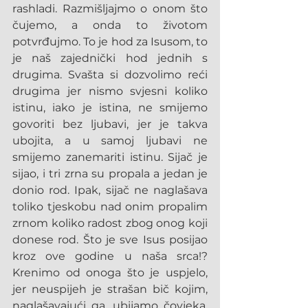
rashladi. Razmišljajmo o onom što 
čujemo, a onda to životom 
potvrđujmo. To je hod za Isusom, to 
je naš zajednički hod jednih s 
drugima. Svašta si dozvolimo reći 
drugima jer nismo svjesni koliko 
istinu, iako je istina, ne smijemo 
govoriti bez ljubavi, jer je takva 
ubojita, a u samoj ljubavi ne 
smijemo zanemariti istinu. Sijač je 
sijao, i tri zrna su propala a jedan je 
donio rod. Ipak, sijač ne naglašava 
toliko tjeskobu nad onim propalim 
zrnom koliko radost zbog onog koji 
donese rod. Što je sve Isus posijao 
kroz ove godine u naša srca!? 
Krenimo od onoga što je uspjelo, 
jer neuspijeh je strašan bič kojim, 
naglašavajući ga, ubijamo čovjeka. 