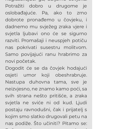
Potražiti dobro u drugome je 
oslobađajuće. Pa, ako to zrno 
dobrote pronađemo u čovjeku, i 
dadnemo mu svježeg zraka vjere i 
svjetla ljubavi ono će se sigurno 
razviti. Promašaji i neuspjeh potiču 
nas pokrivati susestru molitvom. 
Samo povijajući ranu hrabrimo za 
novi početak.
Dogodit će se da čovjek hodajući 
osjeti umor koji obeshrabruje. 
Nastupa duhovna tama, sve je 
neizvjesno, ne znamo kamo poći, sa 
svih strana nešto pritišće, a zraka 
svjetla ne sviće ni od kud. Ljudi 
postaju ravnodušni, čak i prijatelj s 
kojim smo slatko drugovali petu na 
nas podiže. Što učiniti? Pitamo se: 