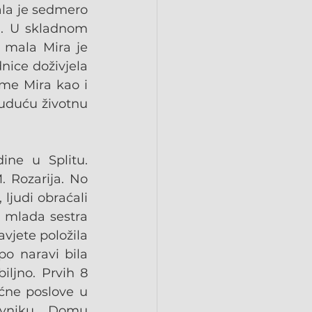
ala je sedmero 
a. U skladnom 
 mala Mira je 
nice doživjela 
e Mira kao i 
buduću životnu 
ne u Splitu. 
 Rozarija. No 
ljudi obraćali 
 mlada sestra 
jete položila 
po naravi bila 
ljno. Prvih 8 
ćne poslove u 
vniku, Domu 