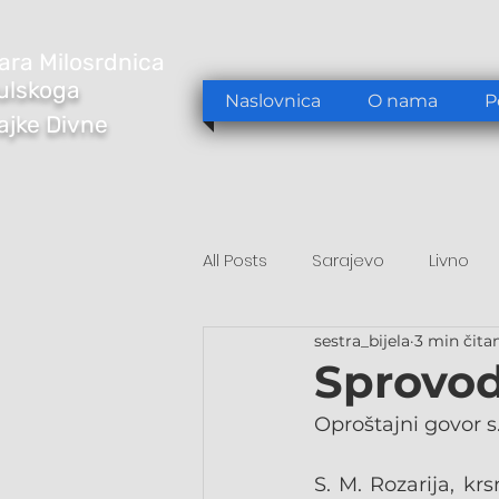
ara Milosrdnica
ulskoga
Naslovnica
O nama
P
Majke Divne
All Posts
Sarajevo
Livno
sestra_bijela
3 min čita
Tomislavgrad
Sarajevo/S
Sprovod 
Oproštajni govor s
S. M. Rozarija, k