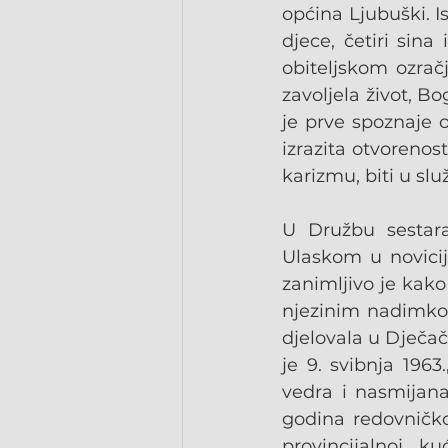
općina Ljubuški. Is
djece, četiri sina
obiteljskom ozrač
zavoljela život, Bo
je prve spoznaje 
izrazita otvorenos
karizmu, biti u sl
U Družbu sestara 
Ulaskom u novicija
zanimljivo je kako 
njezinim nadimkom
djelovala u Dječa
je 9. svibnja 1963
vedra i nasmijana,
godina redovničko
provincijalnoj 