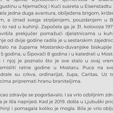
gustinu u Njemačkoj i Kući susreta u Eisenstadtu u
la jedna duga avantura, obilježena brigom, križem
m, a iznad svega strpljenjem, pouzdanjem u B
 to rad u kuhinji. Započela ga je 31. kolovoza 1971
avršila prekjučer pomažući djelatnicama u kuhi
e od dvije godine radila je u sestarskim zajednica
talo na župama Mostarsko-duvanjske biskupije i
5 godina, u Šipovači 8 godina i u katedrali u Most
i njoj je poznato što je sve stalo u ovaj vrem
isliti ratne godine u Mostaru. Puca na sve 
drale su crkva, ordinarijat, župa, Caritas. Uz t
ima pripremati hranu braniteljima. 
cao zdravlje se pogoršavalo. I sa vrlo ozbiljnim z
je išla naprijed. Kad je 2019. došla u Ljubuški pri
inji i pomagala koliko je mogla. Bila je vrlo oblj