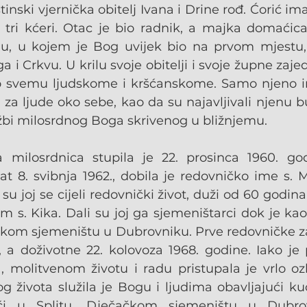
tinski vjernička obitelj Ivana i Drine rođ. Ćorić im
 i tri kćeri. Otac je bio radnik, a majka domaćic
ju, u kojem je Bog uvijek bio na prvom mjestu,
ga i Crkvu. U krilu svoje obitelji i svoje župne zajed
o svemu ljudskome i kršćanskome. Samo njeno im
t za ljude oko sebe, kao da su najavljivali njenu 
užbi milosrdnog Boga skrivenog u bližnjemu.
milosrdnica stupila je 22. prosinca 1960. godi
t 8. svibnja 1962., dobila je redovničko ime s. M.
su joj se cijeli redovnički život, duži od 60 godina, 
 s. Kika. Dali su joj ga sjemeništarci dok je kao
čkom sjemeništu u Dubrovniku. Prve redovničke zav
., a doživotne 22. kolovoza 1968. godine. Iako je 
 molitvenom životu i radu pristupala je vrlo ozbi
g života služila je Bogu i ljudima obavljajući ku
kući u Splitu, Dječačkom sjemeništu u Dubro