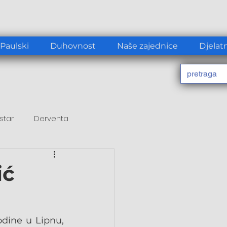
 Paulski
Duhovnost
Naše zajednice
Djelat
star
Derventa
ić
dine u Lipnu, 