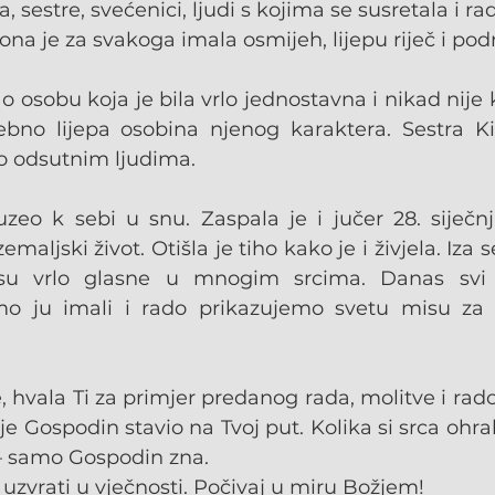
a, sestre, svećenici, ljudi s kojima se susretala i radil
ona je za svakoga imala osmijeh, lijepu riječ i pod
 osobu koja je bila vrlo jednostavna i nikad nije k
ebno lijepa osobina njenog karaktera. Sestra Ki
 o odsutnim ljudima.
zeo k sebi u snu. Zaspala je i jučer 28. siječnja
maljski život. Otišla je tiho kako je i živjela. Iza s
u vrlo glasne u mnogim srcima. Danas svi z
o ju imali i rado prikazujemo svetu misu za p
, hvala Ti za primjer predanog rada, molitve i rad
 Gospodin stavio na Tvoj put. Kolika si srca ohrabri
– samo Gospodin zna.
 uzvrati u vječnosti. Počivaj u miru Božjem!