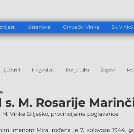
ovijest
Ustanove
Crkva Sv. Vinka
Sv. Vinko
Ljubuški
Klagenfurt
Banja Luka
Žepče
Mo
nja
tup
Duhovni poticaj
Papa Lav XIV.
s. M. Rosarije Marinč
. M. Vinke Bilješko, provincijalne poglavarice
rsnim imenom Mira, rođena je 7. kolovoza 1944. go