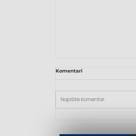
Komentari
Napišite komentar...
Majka Divna - Dan
provincije