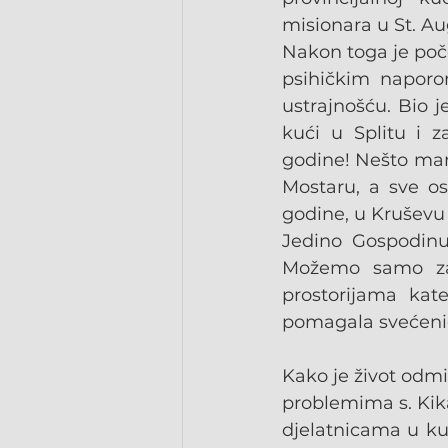
misionara u St. Au
Nakon toga je poče
psihičkim naporo
ustrajnošću. Bio je
kući u Splitu i z
godine! Nešto manj
Mostaru, a sve os
godine, u Kruševu 
Jedino Gospodinu 
Možemo samo zam
prostorijama kate
pomagala svećenic
Kako je život odmi
problemima s. Kika 
djelatnicama u kuh