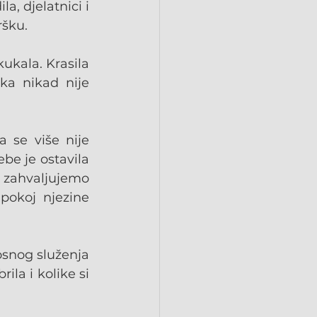
a, djelatnici i 
ršku.
ukala. Krasila 
ka nikad nije 
 se više nije 
ebe je ostavila 
ahvaljujemo 
okoj njezine 
osnog služenja 
la i kolike si 