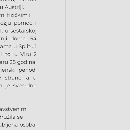
 Austriji.
, fizičkim i
ožju pomoć i 
. u sestarskoj 
nji doma. 54 
ma u Splitu i 
 to: u Viru 2 
aru 28 godina. 
enski period. 
strane, a u 
o je svesrdno 
dravstvenim
družila se
ubljena osoba. 