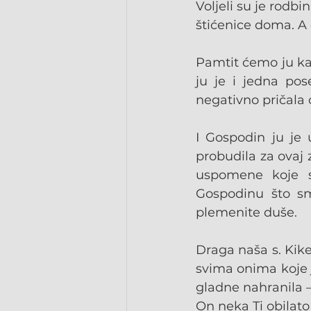
Voljeli su je rodbin
štićenice doma. A 
Pamtit ćemo ju kao
ju je i jedna pos
negativno pričala
I Gospodin ju je u
probudila za ovaj ze
uspomene koje s
Gospodinu što sm
plemenite duše.
Draga naša s. Kike
svima onima koje je
gladne nahranila 
On neka Ti obilato