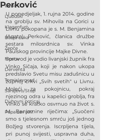
Perković
Livno
U ponedjeljak, 1. rujna 2014. godine 
Ljubuški
na groblju sv. Mihovila na Gorici u 
Klagenfurt
Livnu pokopana je s. M. Benjamina 
(Agata) Perković, članica družbe 
Banja Luka
sestara milosrdnica sv. Vinka 
Žepče
Paulskog provincije Majke Divne.
Mostar
Sprovod je vodio livanjski župnik fra 
Vinko Sičaja, koji je nakon ukopa 
Derventa
predslavio Svetu misu zadušnicu u 
Tomislavgrad
župnoj crkvi „Svih svetih" u Livnu. 
Moleći za pokojnicu, pokraj 
Sarajevo/Stup
njezinog odra u kapelici groblja, fra 
Duhovni poticaj
Vinko se kratko osvrnuo na život s. 
M. Benjamine riječima: „Suočeni 
Papa Lav XIV.
smo s tjelesnom smrću još jednog 
Božjeg stvorenja. Iscrpljena tijela, 
pri punoj svijesti, uspravna duha, 