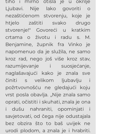
tiho i mirno otišla je u okrilje 
Ljubavi. Nije lako govoriti o 
nezaštićenom stvorenju, koje je 
htjelo zaštiti svako drugo 
stvorenje!" Govoreći u kratkim 
crtama o životu i radu s. M. 
Benjamine, župnik fra Vinko je 
napomenuo da je služila, ne samo 
kroz rad, nego još više kroz stav, 
razumijevanje i suosjećanje, 
naglašavajući kako je znala sve 
činiti s velikom ljubavlju i 
požrtvovnošću ne gledajući koju 
vrst posla obavlja. „Nije znala samo 
oprati, očistiti i skuhati, znala je ona 
i dušu nahraniti, opominjati i 
savjetovati, od čega nije odustajala 
bez obzira što to baš uvijek ne 
urodi plodom, a znala je i hrabriti. 