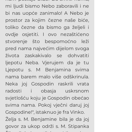
mi ljudi bismo Nebo zaboravili i ne 
bi nas uopće zanimalo! A Nebo je 
prostor za kojim čezne naše biće, 
toliko čezne da bismo ga željeli i 
ovdje osjetiti. I ovo nezaštićeno 
stvorenje što bespomoćno leži 
pred nama najvećim dijelom svoga 
života zaskakivalo se dohvatiti 
ljepotu Neba. Vjerujem da je tu 
Ljepotu s. M Benjamina svima 
nama barem malo više odškrinula. 
Neka joj Gospodin raskrili vrata 
radosti i obasja uskrsnom 
svjetlošću koju je Gospodin obećao 
svima nama. Pokoj vječni daruj joj 
Gospodine!", istaknuo je fra Vinko.
Želja s. M. Benjamine bila je da joj 
govor za ukop održi s. M. Stipanka 