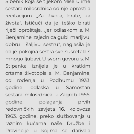
Šibenik koja se tijekom Mise u ime 
sestara milosrdnica od nje oprostila 
recitacijom „Za života, brate, za 
života". Ističući da je teško birati 
riječi oproštaja, „jer odlaskom s. M. 
Benjamine zajednica gubi marljivu, 
dobru i šaljivu sestru", naglasila je 
da je pokojna sestra sve susretala s 
mnogo ljubavi. U svom govoru s. M. 
Stipanka iznijela je u kratkim 
crtama životopis s. M. Benjamine, 
od rođenja u Podhumu 1933. 
godine, odlaska u Samostan 
sestara milosrdnica u Zagreb 1956. 
godine, polaganja prvih 
redovničkih zavjeta 16. kolovoza 
1963. godine, preko službovanja u 
raznim kućama naše Družbe i 
Provincije u kojima se darivala 