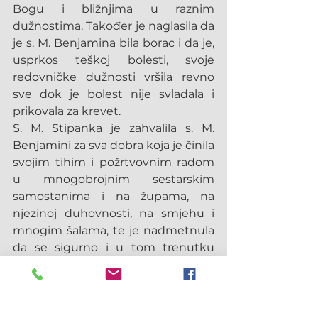
Bogu i bližnjima u raznim 
dužnostima. Također je naglasila da 
je s. M. Benjamina bila borac i da je, 
usprkos teškoj bolesti, svoje 
redovničke dužnosti vršila revno 
sve dok je bolest nije svladala i 
prikovala za krevet.
S. M. Stipanka je zahvalila s. M. 
Benjamini za sva dobra koja je činila 
svojim tihim i požrtvovnim radom 
u mnogobrojnim sestarskim 
samostanima i na župama, na 
njezinoj duhovnosti, na smjehu i 
mnogim šalama, te je nadmetnula 
da se sigurno i u tom trenutku 
smije i zbija šale dok pleše i pjeva s 
anđelima.