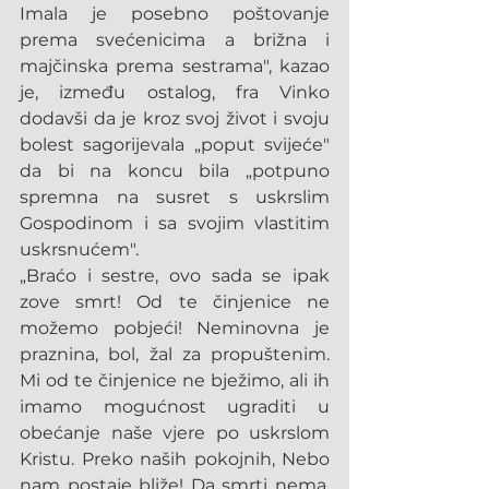
Imala je posebno poštovanje 
prema svećenicima a brižna i 
majčinska prema sestrama", kazao 
je, između ostalog, fra Vinko 
dodavši da je kroz svoj život i svoju 
bolest sagorijevala „poput svijeće" 
da bi na koncu bila „potpuno 
spremna na susret s uskrslim 
Gospodinom i sa svojim vlastitim 
uskrsnućem".
„Braćo i sestre, ovo sada se ipak 
zove smrt! Od te činjenice ne 
možemo pobjeći! Neminovna je 
praznina, bol, žal za propuštenim. 
Mi od te činjenice ne bježimo, ali ih 
imamo mogućnost ugraditi u 
obećanje naše vjere po uskrslom 
Kristu. Preko naših pokojnih, Nebo 
nam postaje bliže! Da smrti nema, 