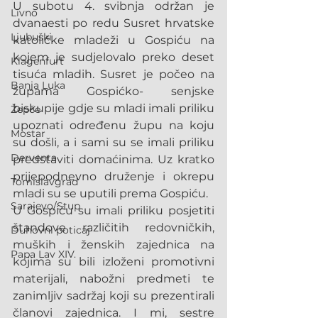
U subotu 4. svibnja održan je 
Livno
dvanaesti po redu Susret hrvatske 
Ljubuški
katoličke mladeži u Gospiću na 
kojem je sudjelovalo preko deset 
Klagenfurt
tisuća mladih. Susret je počeo na 
Banja Luka
župama Gospićko- senjske 
biskupije gdje su mladi imali priliku 
Žepče
upoznati određenu župu na koju 
Mostar
su došli, a i sami su se imali priliku 
Derventa
predstaviti domaćinima. Uz kratko 
prijepodnevno druženje i okrepu 
Tomislavgrad
mladi su se uputili prema Gospiću.
Sarajevo/Stup
U Gospiću su imali priliku posjetiti 
štandove različitih redovničkih, 
Duhovni poticaj
muških i ženskih zajednica na 
Papa Lav XIV.
kojima su bili izloženi promotivni 
materijali, nabožni predmeti te 
zanimljiv sadržaj koji su prezentirali 
članovi zajednica. I mi, sestre 