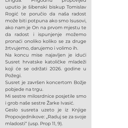
Lingua. Prigodnu propovijed 
uputio je šibenski biskup Tomislav 
Rogić te poručio da naša radost 
može biti potpuna ako smo Isusovi, 
ako nam je On na prvom mjestu te 
da radost i ispunjenje možemo 
pronaći onoliko koliko se za druge 
žrtvujemo, darujemo i volimo ih.
Na koncu mise najavljen je idući 
Susret hrvatske katoličke mladeži 
koji će se održati 2026. godine u 
Požegi.
Susret je završen koncertom Božje 
pobjede na trgu.
Mi sestre milosrdnice posjetile smo 
i grob naše sestre Žarke Ivasić.
Geslo susreta uzeto je iz Knjige 
Propovjednikove: „Raduj se za svoje 
mladosti“ (usp. Prop 11, 9).