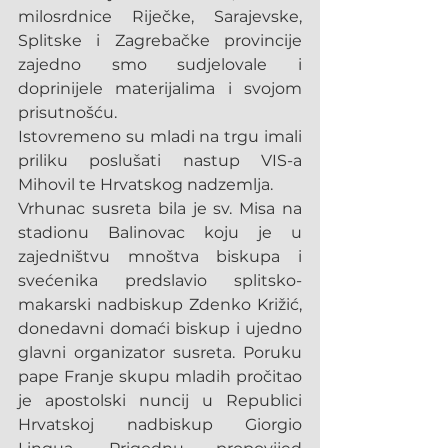
milosrdnice Riječke, Sarajevske, 
Splitske i Zagrebačke provincije 
zajedno smo sudjelovale i 
doprinijele materijalima i svojom 
prisutnošću. 
Istovremeno su mladi na trgu imali 
priliku poslušati nastup VIS-a 
Mihovil te Hrvatskog nadzemlja.
Vrhunac susreta bila je sv. Misa na 
stadionu Balinovac koju je u 
zajedništvu mnoštva biskupa i 
svećenika predslavio splitsko-
makarski nadbiskup Zdenko Križić, 
donedavni domaći biskup i ujedno 
glavni organizator susreta. Poruku 
pape Franje skupu mladih pročitao 
je apostolski nuncij u Republici 
Hrvatskoj nadbiskup Giorgio 