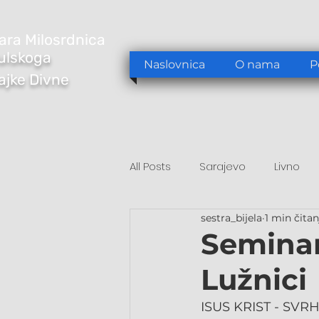
ara Milosrdnica
ulskoga
Naslovnica
O nama
P
Majke Divne
All Posts
Sarajevo
Livno
sestra_bijela
1 min čitan
Tomislavgrad
Sarajevo/S
Seminar
Lužnici
ISUS KRIST - SVR