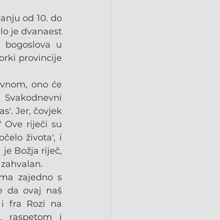
anju od 10. do 
lo je dvanaest 
 bogoslova u 
rki provincije 
tivnom, ono će 
. Svakodnevni 
. Jer, čovjek 
Ove riječi su 
lo života', i 
je Božja riječ, 
i zahvalan.
ma zajedno s 
 da ovaj naš 
i fra Rozi na 
, raspetom i 