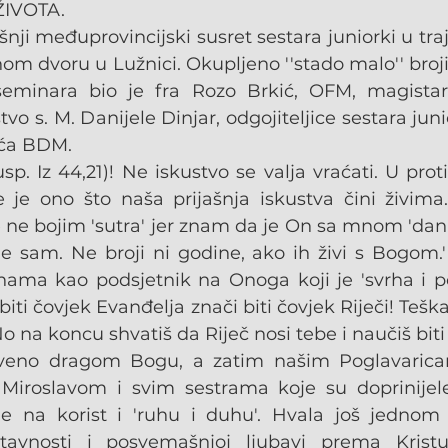
ŽIVOTA.
nji međuprovincijski susret sestara juniorki u traj
nom dvoru u Lužnici. Okupljeno ''stado malo'' broji
 seminara bio je fra Rozo Brkić, OFM, magistar
vo s. M. Danijele Dinjar, odgojiteljice sestara junio
ća BDM.
 (usp. Iz 44,21)! Ne iskustvo se valja vraćati. U pro
nje je ono što naša prijašnja iskustva čini živima
e bojim 'sutra' jer znam da je On sa mnom 'danas'
e sam. Ne broji ni godine, ako ih živi s Bogom.'' 
ama kao podsjetnik na Onoga koji je 'svrha i poče
biti čovjek Evanđelja znači biti čovjek Riječi! Teška 
 No na koncu shvatiš da Riječ nosi tebe i naučiš bit
veno dragom Bogu, a zatim našim Poglavarica
roslavom i svim sestrama koje su doprinijele
e na korist i 'ruhu i duhu'. Hvala još jednom 
ostavnosti i posvemašnjoj ljubavi prema Kristu