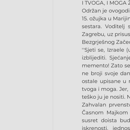
I TVOGA, I MOGA 
Održan je ovogodiš
15. ožujka u Mariji
sestara. Voditelj
Zagrebu, uz prisust
Bezgrješnog Zače
''Sjeti se, Izraele
izblijediti. Sjeća
memento! Zato se n
ne broji svoje dan
ostale upisane u n
tvoga i moga. Jer, 
teško ju je nositi.
Zahvalan prvenst
Časnom Majkom Mi
susret doista bud
iskrenosti, jedn