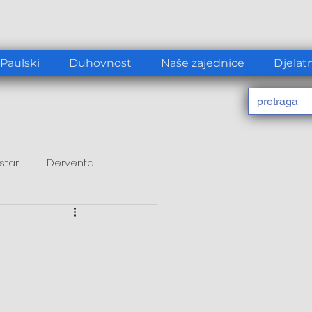
 Paulski
Duhovnost
Naše zajednice
Djelat
star
Derventa