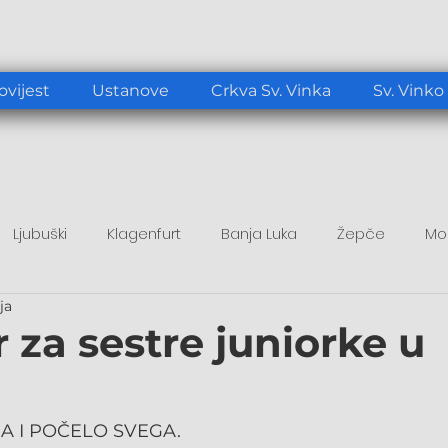
ovijest
Ustanove
Crkva Sv. Vinka
Sv. Vinko
Ljubuški
Klagenfurt
Banja Luka
Žepče
Mo
ja
tup
Duhovni poticaj
Papa Lav XIV.
 za sestre juniorke u
HA I POČELO SVEGA.