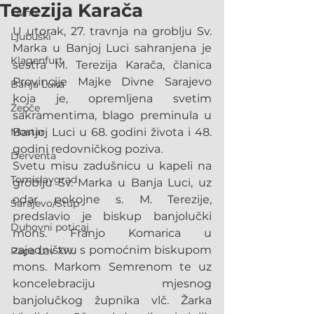
Terezija Karača
Livno
U utorak, 27. travnja na groblju Sv. 
Ljubuški
Marka u Banjoj Luci sahranjena je 
Klagenfurt
sestra M. Terezija Karača, članica 
Provincije Majke Divne Sarajevo 
Banja Luka
koja je, opremljena svetim 
Žepče
sakramentima, blago preminula u 
Mostar
Banjoj Luci u 68. godini života i 48. 
godini redovničkog poziva.
Derventa
Svetu misu zadušnicu u kapeli na 
Tomislavgrad
groblju Sv. Marka u Banja Luci, uz 
odar pokojne s. M. Terezije, 
Sarajevo/Stup
predslavio je biskup banjolučki 
Duhovni poticaj
mons. Franjo Komarica u 
zajedništvu s pomoćnim biskupom 
Papa Lav XIV.
mons. Markom Semrenom te uz 
koncelebraciju mjesnog 
banjolučkog župnika vlč. Žarka 