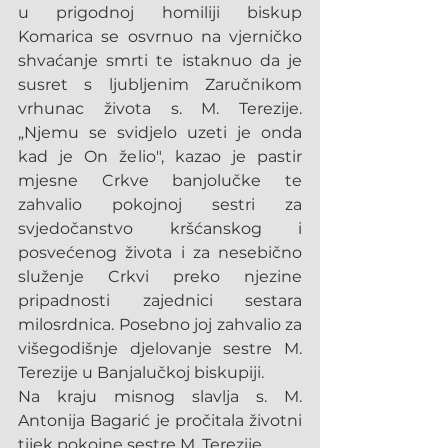
u prigodnoj homiliji biskup 
Komarica se osvrnuo na vjerničko 
shvaćanje smrti te istaknuo da je 
susret s ljubljenim Zaručnikom 
vrhunac života s. M. Terezije. 
„Njemu se svidjelo uzeti je onda 
kad je On želio", kazao je pastir 
mjesne Crkve banjolučke te 
zahvalio pokojnoj sestri za 
svjedočanstvo kršćanskog i 
posvećenog života i za nesebično 
služenje Crkvi preko njezine 
pripadnosti zajednici sestara 
milosrdnica. Posebno joj zahvalio za 
višegodišnje djelovanje sestre M. 
Terezije u Banjalučkoj biskupiji.
Na kraju misnog slavlja s. M. 
Antonija Bagarić je pročitala životni 
tijek pokojne sestre M. Terezije.