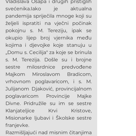
Vladislava Ošapa i drugih pristiglih 
svećenika.Iako je aktualna 
pandemija spriječila mnoge koji su 
željeli ispratiti na vječni počinak 
pokojnu s. M. Tereziju, ipak se 
okupio lijep broj vjernika među 
kojima i djevojke koje stanuju u 
„Domu s. Cecilija" za koje se brinula 
s. M. Terezija. Došle su i brojne 
sestre milosrdnice predvođene 
Majkom Miroslavom Bradicom, 
vrhovnom poglavaricom, i s. M. 
Julijanom Djaković, provincijalnom 
poglavaricom Provincije Majke 
Divne. Pridružile su im se sestre 
Klanjateljice Krvi Kristove, 
Misionarke ljubavi i Školske sestre 
franjevke.
Razmišljajući nad misnim čitanjima 