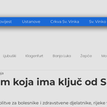
ovijest
Ustanove
Crkva Sv. Vinka
Sv. Vinko
Ljubuški
Klagenfurt
Banja Luka
Žepče
Mo
nja
tup
Duhovni poticaj
Papa Lav XIV.
om koja ima ključ od 
itve za bolesnike i zdravstvene djelatnike, rijeke 