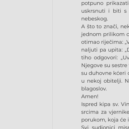
potpuno prikazat
uskrsnuti i biti 
nebeskog.
A što to znači, ne
jednom prilikom ca
otimao riječima: „
naljuti pa upita: 
tiho odgovori: „Uv
Njegove su sestre 
su duhovne kćeri o
u nekoj obitelji.
blagoslov.
Amen!
Ispred kipa sv. V
srcima za vjernike
porukom, koja će i
Svi sudionici mi