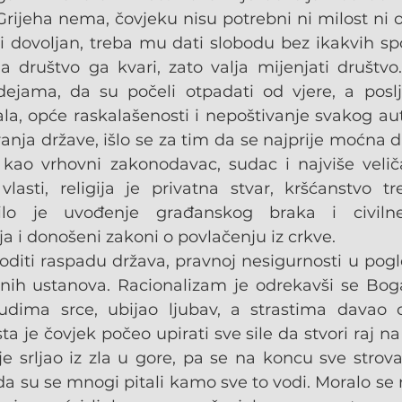
rijeha nema, čovjeku nisu potrebni ni milost ni ot
i dovoljan, treba mu dati slobodu bez ikakvih spo
 a društvo ga kvari, zato valja mijenjati društvo
dejama, da su počeli otpadati od vjere, a poslj
a, opće raskalašenosti i nepoštivanje svakog auto
nja države, išlo se za tim da se najprije moćna d
p kao vrhovni zakonodavac, sudac i najviše veli
lasti, religija je privatna stvar, kršćanstvo tre
edilo je uvođenje građanskog braka i civilne r
ja i donošeni zakoni o povlačenju iz crkve.
voditi raspadu država, pravnoj nesigurnosti u pogl
alnih ustanova. Racionalizam je odrekavši se Boga
judima srce, ubijao ljubav, a strastima davao 
ta je čovjek počeo upirati sve sile da stvori raj na 
je srljao iz zla u gore, pa se na koncu sve strova
a su se mnogi pitali kamo sve to vodi. Moralo se n