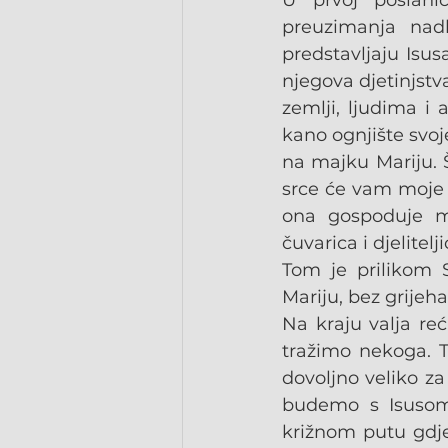
U prvoj poslani
preuzimanja nadb
predstavljaju Isus
njegova djetinjstv
zemlji, ljudima i 
kano ognjište svoj
na majku Mariju. Š
srce će vam moje o-
ona gospoduje m
čuvarica i djelitel
Tom je prilikom S
Mariju, bez grije
Na kraju valja re
tražimo nekoga. T
dovoljno veliko za
budemo s Isusom,
križnom putu gdje g