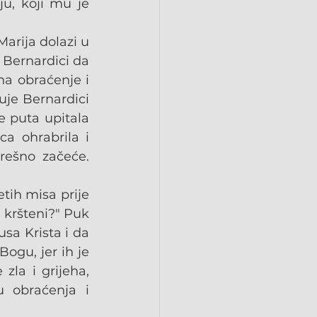
, koji mu je 
arija dolazi u 
 Bernardici da 
na obraćenje i 
uje Bernardici 
 puta upitala 
a ohrabrila i 
ešno začeće. 
tih misa prije 
kršteni?" Puk 
a Krista i da 
gu, jer ih je 
zla i grijeha, 
 obraćenja i 