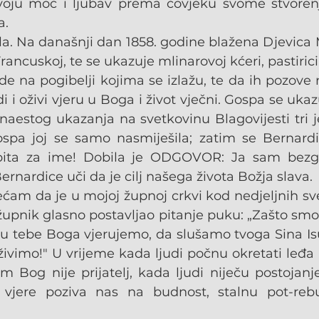
oju moć i ljubav prema čovjeku svome stvorenju
a.
la. Na današnji dan 1858. godine blažena Djevica M
ancuskoj, te se ukazuje mlinarovoj kćeri, pastirici
ude na pogibelji kojima se izlažu, te da ih pozove 
 i oživi vjeru u Boga i život vječni. Gospa se ukaz
naestog ukazanja na svetkovinu Blagovijesti tri je
pa joj se samo nasmiješila; zatim se Bernardic
upita za ime! Dobila je ODGOVOR: Ja sam bezgr
ernardice uči da je cilj našega života Božja slava.
jećam da je u mojoj župnoj crkvi kod nedjeljnih sve
župnik glasno postavljao pitanje puku: „Zašto smo 
u tebe Boga vjerujemo, da slušamo tvoga Sina Isus
vimo!" U vrijeme kada ljudi počnu okretati leđa Bo
m Bog nije prijatelj, kada ljudi niječu postojanje 
t vjere poziva nas na budnost, stalnu pot-rebu