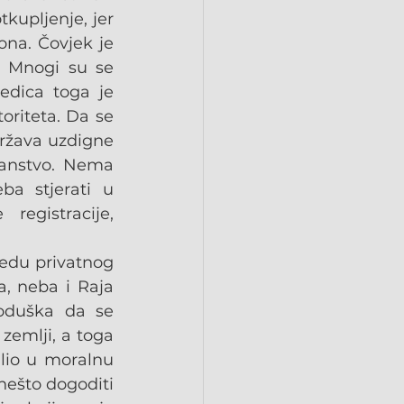
kupljenje, jer 
na. Čovjek je 
. Mnogi su se 
edica toga je 
riteta. Da se 
ržava uzdigne 
čanstvo. Nema 
ba stjerati u 
egistracije, 
edu privatnog 
, neba i Raja 
oduška da se 
zemlji, a toga 
lio u moralnu 
ešto dogoditi 