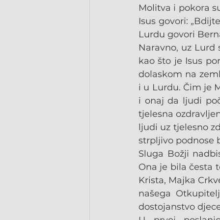
Molitva i pokora s
Isus govori: „Bdijt
Lurdu govori Berna
Naravno, uz Lurd s
kao što je Isus po
dolaskom na zemlji
i u Lurdu. Čim je M
i onaj da ljudi p
tjelesna ozdravlje
ljudi uz tjelesno z
strpljivo podnose 
Sluga Božji nadbi
Ona je bila česta 
Krista, Majka Crkv
našega Otkupitelj
dostojanstvo djece