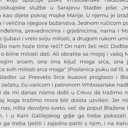
ci koju upućuje puku Vrhbosanske nadbiskupi
iskupske službe u Sarajevu Stadler piše: „Im
a kao dijete pokraj majke Marije. U njemu je izraž
a i veličina njegova božanstva. Jednom ručicom po
anđelima, pravednicima i grješnicima, nama i Mari
e ljubavi i vrelo sviju milosti, a drugom rukom umi
to nam hoće time reći? On nam želi reći: Dođite k
bilne milosti dati. Ali obratite se mojoj i vašoj Maj
ojim srcem, ona ima ključ moga srca, ona je
jica svih milosti srca moga" (Poslanica puku od 15. s
tadler uz Presveto Srce Isusovo proglasio i Bl
ha začetu, ču-varicom i patronom Vrhbosanske nadb
ći da mi danas nismo došli u Crkvu da tražimo n
aj koga tražimo mora biti doista uzvišen. Jer niš
 nas, ništa dovoljno sveto, već da poput Blažene D
 i u Kani Galilejskog gdje ga treba pokazati l
a treba tješiti i zajedno patiti s njim, i na Kalvar