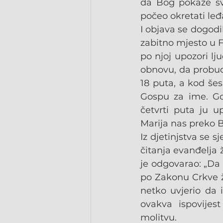
da Bog pokaže sv
počeo okretati leđ
I objava se dogodi
zabitno mjesto u Fr
po njoj upozori lj
obnovu, da probudi
18 puta, a kod šes
Gospu za ime. Gos
četvrti puta ju 
Marija nas preko B
Iz djetinjstva se s
čitanja evanđelja 
je odgovarao: „Da 
po Zakonu Crkve ži
netko uvjerio da i
ovakva ispovijes
molitvu.