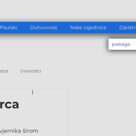
 Paulski
Duhovnost
Naše zajednice
Djelat
star
Derventa
Srca
vjernika širom 