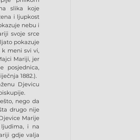
je prilikom 
a slika koje 
ena i ljupkost 
kazuje nebu i 
ji svoje srce 
ljato pokazuje 
 meni svi vi, 
ci Mariji, jer 
 posjednica, 
iječnja 1882.).
aženu Djevicu 
iskupije.
ešto, nego da 
ta drugo nije 
jevice Marije 
judima, i na 
iji gdje valja 