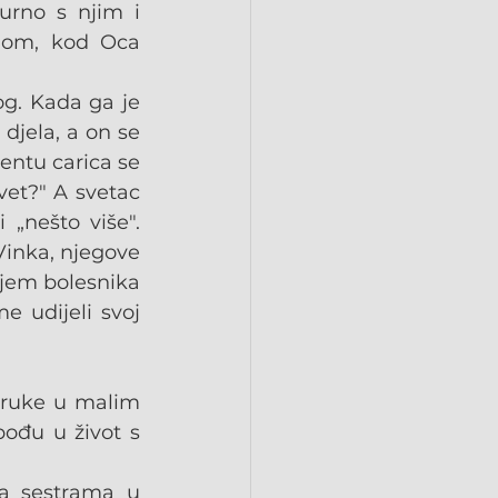
rno s njim i 
jom, kod Oca 
g. Kada ga je 
djela, a on se 
ntu carica se 
vet?" A svetac 
 „nešto više". 
inka, njegove 
jem bolesnika 
 udijeli svoj 
oruke u malim 
ođu u život s 
a sestrama u 