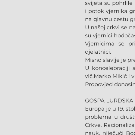
svijeta su pohrlile
i potok vjernika gr
na glavnu cestu gr
U našoj crkvi se n
su vjernici hodočas
Vjernicima se pri
djelatnici.
Misno slavlje je p
U koncelebraciji s
vlč.Marko Mikić i v
Propovjed donosimo
GOSPA LURDSKA
Europa je u 19. sto
problema u društv
Crkve. Racionaliz
nauk, niječući Bo