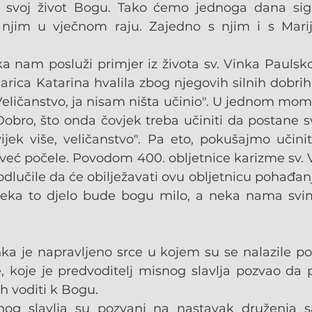
i svoj život Bogu. Tako ćemo jednoga dana sigu
s njim u vječnom raju. Zajedno s njim i s Mari
ka nam posluži primjer iz života sv. Vinka Paulsko
rica Katarina hvalila zbog njegovih silnih dobrih 
Veličanstvo, ja nisam ništa učinio". U jednom mome
„Dobro, što onda čovjek treba učiniti da postane s
ijek više, veličanstvo". Pa eto, pokušajmo učiniti
već počele. Povodom 400. obljetnice karizme sv. V
dlučile da će obilježavati ovu obljetnicu pohađan
 Neka to djelo bude bogu milo, a neka nama svime
inka je napravljeno srce u kojem su se nalazile p
, koje je predvoditelj misnog slavlja pozvao da p
h voditi k Bogu.
snog slavlja su pozvani na nastavak druženja s