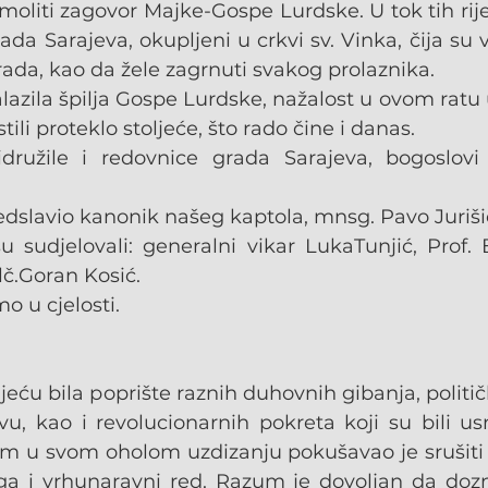
 moliti zagovor Majke-Gospe Lurdske. U tok tih rije
ada Sarajeva, okupljeni u crkvi sv. Vinka, čija su 
ada, kao da žele zagrnuti svakog prolaznika.
alazila špilja Gospe Lurdske, nažalost u ovom ratu 
tili proteklo stoljeće, što rado čine i danas.
družile i redovnice grada Sarajeva, bogoslovi 
redslavio kanonik našeg kaptola, mnsg. Pavo Juriši
u sudjelovali: generalni vikar LukaTunjić, Prof. 
lč.Goran Kosić.
 u cjelosti.
ljeću bila poprište raznih duhovnih gibanja, politički
u, kao i revolucionarnih pokreta koji su bili usm
am u svom oholom uzdizanju pokušavao je srušiti C
ga i vrhunaravni red. Razum je dovoljan da dozna