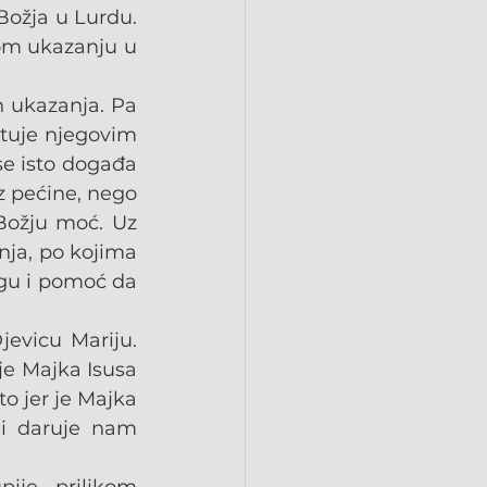
ožja u Lurdu. 
tom ukazanju u 
h ukazanja. Pa 
ituje njegovim 
se isto događa 
z pećine, nego 
Božju moć. Uz 
ja, po kojima 
agu i pomoć da 
evicu Mariju. 
je Majka Isusa 
o jer je Majka 
 i daruje nam 