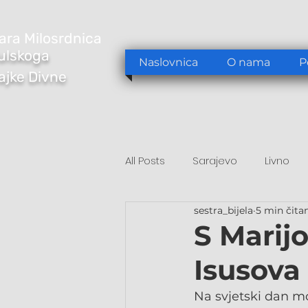
ara Milosrdnica
ulskoga
Naslovnica
O nama
P
Majke Divne
All Posts
Sarajevo
Livno
sestra_bijela
5 min čita
Tomislavgrad
Sarajevo/S
S Marij
Isusova
Na svjetski dan mol