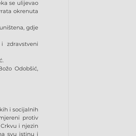
ka se ulijevao 
vrata okrenuta 
uništena, gdje 
i zdravstveni 
ć.
Božo Odobšić, 
h i socijalnih 
jereni protiv 
rkvu i njezin 
 svu istinu i 