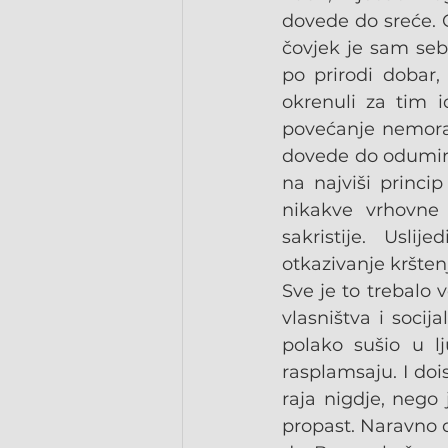
dovede do sreće. G
čovjek je sam seb
po prirodi dobar,
okrenuli za tim i
povećanje nemoral
dovede do odumira
na najviši princi
nikakve vrhovne v
sakristije. Uslij
otkazivanje kršten
Sve je to trebalo 
vlasništva i socij
polako sušio u l
rasplamsaju. I dois
raja nigdje, nego 
propast. Naravno d