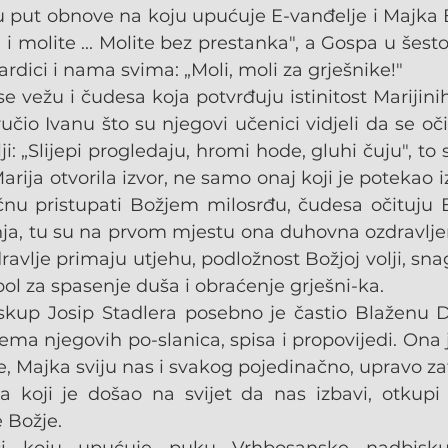
u put obnove na koju upućuje E-vanđelje i Majka B
e i molite ... Molite bez prestanka", a Gospa u šes
rdici i nama svima: „Moli, moli za grješnike!"
e vežu i čudesa koja potvrđuju istinitost Marijini
ručio Ivanu što su njegovi učenici vidjeli da se oč
: „Slijepi progledaju, hromi hode, gluhi čuju", to 
arija otvorila izvor, ne samo onaj koji je potekao i
očnu pristupati Božjem milosrđu, čudesa očituju 
nja, tu su na prvom mjestu ona duhovna ozdravljen
dravlje primaju utjehu, podložnost Božjoj volji, sn
bol za spasenje duša i obraćenje grješni-ka.
skup Josip Stadlera posebno je častio Blaženu Dj
tema njegovih po-slanica, spisa i propovijedi. Ona 
e, Majka sviju nas i svakog pojedinačno, upravo zat
a koji je došao na svijet da nas izbavi, otkupi
 Božje.