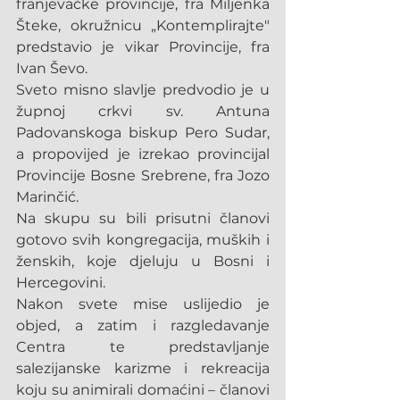
franjevačke provincije, fra Miljenka 
Šteke, okružnicu „Kontemplirajte" 
predstavio je vikar Provincije, fra 
Ivan Ševo.
Sveto misno slavlje predvodio je u 
župnoj crkvi sv. Antuna 
Padovanskoga biskup Pero Sudar, 
a propovijed je izrekao provincijal 
Provincije Bosne Srebrene, fra Jozo 
Marinčić.
Na skupu su bili prisutni članovi 
gotovo svih kongregacija, muških i 
ženskih, koje djeluju u Bosni i 
Hercegovini.
Nakon svete mise uslijedio je 
objed, a zatim i razgledavanje 
Centra te predstavljanje 
salezijanske karizme i rekreacija 
koju su animirali domaćini – članovi 