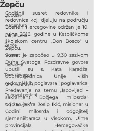
Žepču
Livno
Godišnji susret redovnika i 
Ljubuški
redovnica koji djeluju na području 
Klagenfurt
Bosne i Hercegovine održan je 10. 
rujna 2016. godine u Katoličkome 
Banja Luka
školskom centru „Don Bosco" u 
Žepče
Žepču.
Mostar
Susret je započeo u 9,30 zazivom 
Duha Svetoga. Pozdravne govore 
Derventa
uputili su s. Kata Karadža, 
Tomislavgrad
dopredsjednica Unije viših 
redovničkih poglavara i poglavarica. 
Sarajevo/Stup
Predavanje na temu „Ispovijed – 
Duhovni poticaj
sakrament Božjega milosrđa" 
održao je fra Josip Ikić, misionar u 
Papa Lav XIV.
Godini milosrđa i odgojitelj 
sjemeništaraca u Visokom. Uime 
provincijala Hercegovačke 