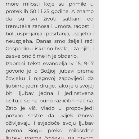
more milosti koje su primile u 
proteklih 50 ili 25 godina. A znamo 
da su svi životi satkani od 
trenutaka zanosa i umora, radosti i 
boli, uspinjanja i posrtanja, uspjeha i 
neuspjeha. Danas smo željeli reći 
Gospodinu iskreno hvala, i za njih, i 
za sve ono čime ih je obdario.
Izabrani tekst evanđelja Iv 15, 9-17 
govorio je o Božjoj ljubavi prema 
čovjeku i njegovoj zapovijedi da 
ljubimo jedni druge. Iako je u svojoj 
biti ljubav jedna i jedinstvena 
očituje se na puno različitih načina. 
Zato je vlč. Vlado u propovijedi 
pozvao sestre da uvijek iznova 
oživljavaju i svjedoče svoju ljubav 
prema Bogu preko milosrdne 
ljubavi prema čovjeku, na prvom 