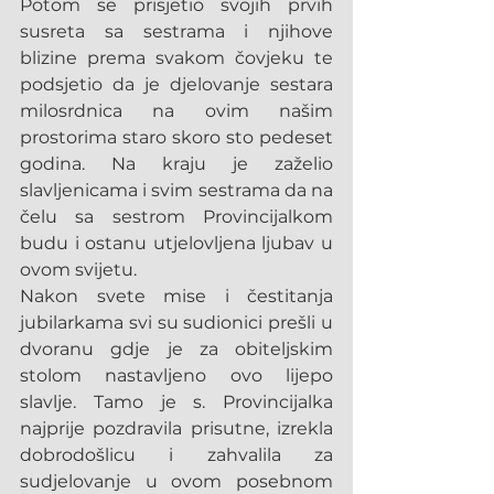
Potom se prisjetio svojih prvih 
susreta sa sestrama i njihove 
blizine prema svakom čovjeku te 
podsjetio da je djelovanje sestara 
milosrdnica na ovim našim 
prostorima staro skoro sto pedeset 
godina. Na kraju je zaželio 
slavljenicama i svim sestrama da na 
čelu sa sestrom Provincijalkom 
budu i ostanu utjelovljena ljubav u 
ovom svijetu.
Nakon svete mise i čestitanja 
jubilarkama svi su sudionici prešli u 
dvoranu gdje je za obiteljskim 
stolom nastavljeno ovo lijepo 
slavlje. Tamo je s. Provincijalka 
najprije pozdravila prisutne, izrekla 
dobrodošlicu i zahvalila za 
sudjelovanje u ovom posebnom 