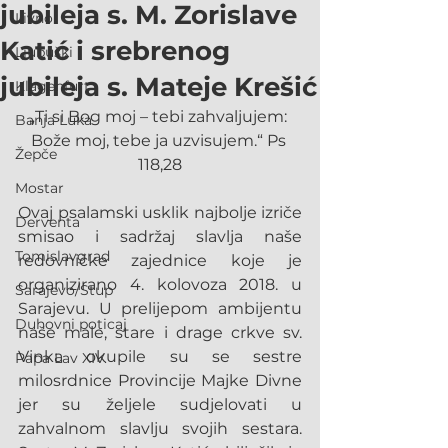
jubileja s. M. Zorislave
Livno
Katić i srebrenog
Ljubuški
jubileja s. Mateje Krešić
Klagenfurt
„Ti si Bog moj – tebi zahvaljujem: 
Banja Luka
Bože moj, tebe ja uzvisujem.“ Ps 
Žepče
118,28
Mostar
Ovaj psalamski usklik najbolje izriče 
Derventa
smisao i sadržaj slavlja naše 
Tomislavgrad
redovničke zajednice koje je 
organizirano 4. kolovoza 2018. u 
Sarajevo/Stup
Sarajevu. U prelijepom ambijentu 
Duhovni poticaj
naše male, stare i drage crkve sv. 
Vinka okupile su se sestre 
Papa Lav XIV.
milosrdnice Provincije Majke Divne 
jer su željele sudjelovati u 
zahvalnom slavlju svojih sestara. 