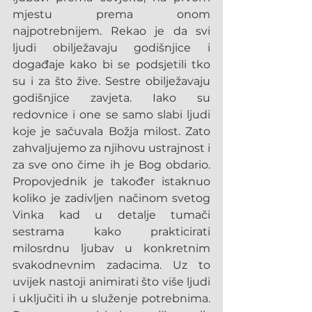
mjestu prema onom 
najpotrebnijem. Rekao je da svi 
ljudi obilježavaju godišnjice i 
događaje kako bi se podsjetili tko 
su i za što žive. Sestre obilježavaju 
godišnjice zavjeta. Iako su 
redovnice i one se samo slabi ljudi 
koje je sačuvala Božja milost. Zato 
zahvaljujemo za njihovu ustrajnost i 
za sve ono čime ih je Bog obdario. 
Propovjednik je također istaknuo 
koliko je zadivljen načinom svetog 
Vinka kad u detalje tumači 
sestrama kako prakticirati 
milosrdnu ljubav u konkretnim 
svakodnevnim zadacima. Uz to 
uvijek nastoji animirati što više ljudi 
i uključiti ih u služenje potrebnima. 