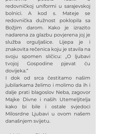
redovničkoj uniformi u sarajevskoj 
bolnici. A kod s. Mateje se 
redovnička dužnost poklopila sa 
Božjim darom. Kako je izrazito 
nadarena za glazbu povjerena joj je 
služba orguljašice. Lijepa je i 
znakovita rečenica koju je stavila na 
svoju spomen sličicu: „O ljubavi 
tvojoj Gospodine pjevat ću 
dovijeka.“
I dok od srca čestitamo našim 
jubilarkama želimo i molimo da ih i 
dalje prati blagoslov Neba, zagovor 
Majke Divne i naših Utemeljitelja 
kako bi bile i ostale svjedoci 
Milosrdne Ljubavi u ovom našem 
današnjem svijetu. 