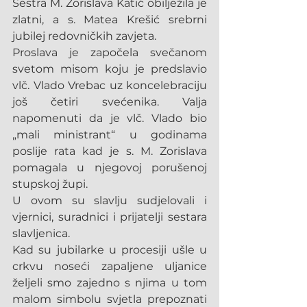
Sestra M. Zorislava Katić obilježila je 
zlatni, a s. Matea Krešić srebrni 
jubilej redovničkih zavjeta.
Proslava je započela svečanom 
svetom misom koju je predslavio 
vlč. Vlado Vrebac uz koncelebraciju 
još četiri svećenika. Valja 
napomenuti da je vlč. Vlado bio 
„mali ministrant“ u godinama 
poslije rata kad je s. M. Zorislava 
pomagala u njegovoj porušenoj 
stupskoj župi.
U ovom su slavlju sudjelovali i 
vjernici, suradnici i prijatelji sestara 
slavljenica.
Kad su jubilarke u procesiji ušle u 
crkvu noseći zapaljene uljanice 
željeli smo zajedno s njima u tom 
malom simbolu svjetla prepoznati 