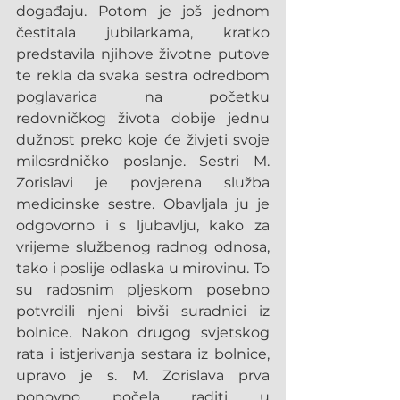
događaju. Potom je još jednom 
čestitala jubilarkama, kratko 
predstavila njihove životne putove 
te rekla da svaka sestra odredbom 
poglavarica na početku 
redovničkog života dobije jednu 
dužnost preko koje će živjeti svoje 
milosrdničko poslanje. Sestri M. 
Zorislavi je povjerena služba 
medicinske sestre. Obavljala ju je 
odgovorno i s ljubavlju, kako za 
vrijeme službenog radnog odnosa, 
tako i poslije odlaska u mirovinu. To 
su radosnim pljeskom posebno 
potvrdili njeni bivši suradnici iz 
bolnice. Nakon drugog svjetskog 
rata i istjerivanja sestara iz bolnice, 
upravo je s. M. Zorislava prva 
ponovno počela raditi u 