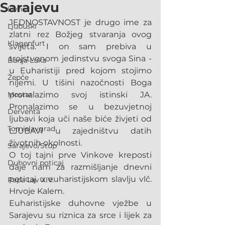
Sarajevu
Livno
JEDNOSTAVNOST je drugo ime za 
Ljubuški
zlatni rez Božjeg stvaranja ovog 
Klagenfurt
svijeta. I on sam prebiva u 
trojstvenom jedinstvu svoga Sina - 
Banja Luka
u Euharistiji pred kojom stojimo 
Žepče
nijemi. U tišini nazočnosti Boga 
Mostar
pronalazimo svoj istinski JA. 
Pronalazimo se u bezuvjetnoj 
Derventa
ljubavi koja uči naše biće živjeti od 
Tomislavgrad
LJUBAVI u zajedništvu datih 
životnih okolnosti.
Sarajevo/Stup
O toj tajni prve Vinkove kreposti 
Duhovni poticaj
daje nam za razmišljanje dnevni 
poticaj u euharistijskom slavlju vlč. 
Papa Lav XIV.
Hrvoje Kalem. 
Euharistijske duhovne vježbe u 
Sarajevu su riznica za srce i lijek za 