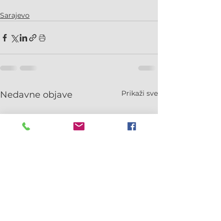
Sarajevo
Prikaži sve
Nedavne objave