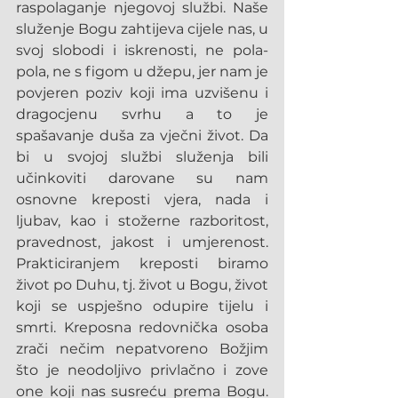
raspolaganje njegovoj službi. Naše 
služenje Bogu zahtijeva cijele nas, u 
svoj slobodi i iskrenosti, ne pola-
pola, ne s figom u džepu, jer nam je 
povjeren poziv koji ima uzvišenu i 
dragocjenu svrhu a to je 
spašavanje duša za vječni život. Da 
bi u svojoj službi služenja bili 
učinkoviti darovane su nam 
osnovne kreposti vjera, nada i 
ljubav, kao i stožerne razboritost, 
pravednost, jakost i umjerenost. 
Prakticiranjem kreposti biramo 
život po Duhu, tj. život u Bogu, život 
koji se uspješno odupire tijelu i 
smrti. Kreposna redovnička osoba 
zrači nečim nepatvoreno Božjim 
što je neodoljivo privlačno i zove 
one koji nas susreću prema Bogu. 