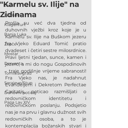
"Karmelu sv. Ilije" na
Livno
Zidinama
Ljubuški
Prošla su već dva tjedna od 
Klagenfurt
duhovnih vježbi kroz koje je u 
Banja Luka
Karmelu sv. Ilije na Buškom jezeru 
fra Vjeko Eduard Tomić pratio 
Žepče
dvadeset i četiri sestre milosrdnice. 
Mostar
Pravi ljetni tjedan, sunce, kamen i 
Derventa
jezero, a mi do nogu Gospodinovih 
- traje godišnje vrijeme sabranosti! 
Tomislavgrad
Fra Vjeko nas, je nadahnut 
Sarajevo/Stup
Evanđeljem i Dekretom Perfectae 
Caritatis, poticao razmišljati o 
Duhovni poticaj
redovničkom identitetu i 
Papa Lav XIV.
redovničkom poslanju. Podsjetio 
nas je na prvu i glavnu dužnost svih 
redovničkih osoba, a to je 
kontemplacija božanskih stvari i 