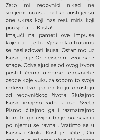
Zato mi redovnici nikad ne 
smijemo odustat od kreposti jer su 
one ukras koji nas resi, miris koji 
podsjeća na Krista!
Imajući na pameti ove impulse 
koje nam je fra Vjeko dao trudimo 
se nasljedovati Isusa. Ostanimo uz 
Isusa, jer je On neiscrpni izvor naše 
snage. Odvajajući se od ovog izvora 
postat ćemo umorne redovničke 
osobe koje vuku za sobom to svoje 
redovništvo, pa na kraju odustaju 
od redovničkog života! Slušajmo 
Isusa, imajmo rado u ruci Sveto 
Pismo, čitajmo ga i razmatrajmo 
kako bi ga uvijek bolje poznavali i 
po njemu se ravnali. Vratimo se u 
Isusovu školu, Krist je učitelj, On 