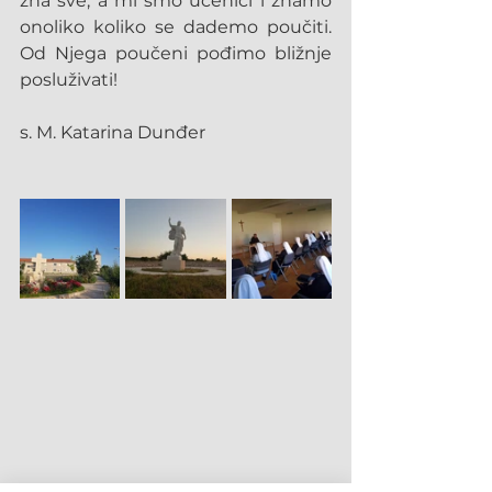
zna sve, a mi smo učenici i znamo 
onoliko koliko se dademo poučiti. 
Od Njega poučeni pođimo bližnje 
posluživati!
s. M. Katarina Dunđer