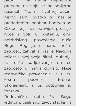
paziti i na nama nepoznate 
grebene na koje se ne smijemo 
nasukati! No, na životnoj pučini 
nismo sami. Svatko od nas je 
predodređen, odabran i pozvan od 
Osobe koja nas oduvijek poznaje, 
hoće i voli. U krštenju, činu 
neizbrisivog posvećenja duše 
Bogu, Bog je s nama nešto 
započeo, zahvatila nas je Njegova 
milost u svoj svojoj širini i dubini, i 
uz naše sudjelovanje on će 
započeto u nama dovršiti. Naše 
redovničko posvećenje je u tu 
krsnu posvetu duboko 
ukorijenjeno i još potpunije ju 
izražava.
Redovnička osoba živi Bogu 
jedinom, cijeli svoj život stavlja na 