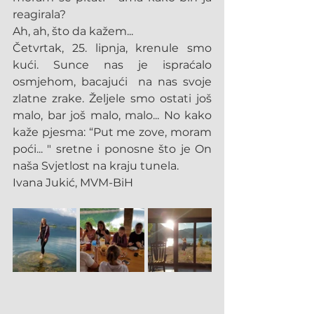
reagirala?
Ah, ah, što da kažem...
Četvrtak, 25. lipnja, krenule smo 
kući. Sunce nas je ispraćalo 
osmjehom, bacajući  na nas svoje 
zlatne zrake. Željele smo ostati još 
malo, bar još malo, malo... No kako 
kaže pjesma: “Put me zove, moram 
poći... " sretne i ponosne što je On 
naša Svjetlost na kraju tunela.
Ivana Jukić, MVM-BiH