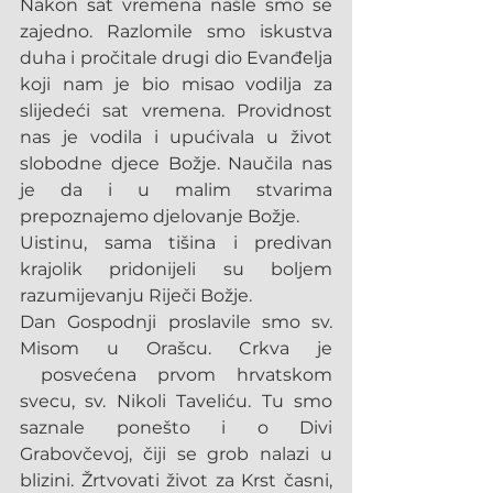
Nakon sat vremena našle smo se 
zajedno. Razlomile smo iskustva 
duha i pročitale drugi dio Evanđelja 
koji nam je bio misao vodilja za 
slijedeći sat vremena. Providnost 
nas je vodila i upućivala u život 
slobodne djece Božje. Naučila nas 
je da i u malim stvarima 
prepoznajemo djelovanje Božje.
Uistinu, sama tišina i predivan 
krajolik pridonijeli su boljem 
razumijevanju Riječi Božje.
Dan Gospodnji proslavile smo sv. 
Misom u Orašcu. Crkva je 
 posvećena prvom hrvatskom 
svecu, sv. Nikoli Taveliću. Tu smo 
saznale ponešto i o Divi 
Grabovčevoj, čiji se grob nalazi u 
blizini. Žrtvovati život za Krst časni, 