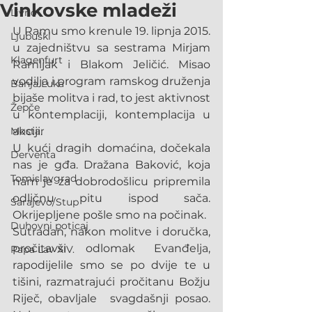
Vinkovske mladeži
Livno
U Ramu smo krenule 19. lipnja 2015. 
Ljubuški
u zajedništvu sa sestrama Mirjam 
Klagenfurt
Ramljak i Blakom Jeličić. Misao 
vodilja i program ramskog druženja 
Banja Luka
bijaše molitva i rad, to jest aktivnost 
Žepče
u kontemplaciji, kontemplacija u 
Mostar
akciji.
U kući dragih domaćina, dočekala 
Derventa
nas je gđa. Dražana Baković, koja 
Tomislavgrad
nam je za dobrodošlicu pripremila 
odličnu pitu ispod sača. 
Sarajevo/Stup
Okrijepljene pošle smo na počinak.
Duhovni poticaj
Sutradan, nakon molitve i doručka, 
pročitavši odlomak Evanđelja, 
Papa Lav XIV.
rapodijelile smo se po dvije te u 
tišini, razmatrajući pročitanu Božju 
Riječ, obavljale  svagdašnji posao. 