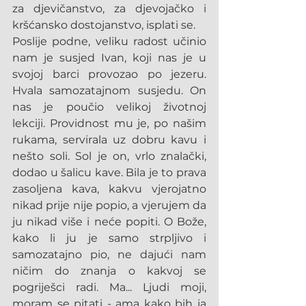
za djevičanstvo, za djevojačko i 
kršćansko dostojanstvo, isplati se.
Poslije podne, veliku radost učinio 
nam je susjed Ivan, koji nas je u 
svojoj barci provozao po jezeru. 
Hvala samozatajnom susjedu. On 
nas je poučio velikoj životnoj 
lekciji. Providnost mu je, po našim 
rukama, servirala uz dobru kavu i 
nešto soli. Sol je on, vrlo znalački, 
dodao u šalicu kave. Bila je to prava 
zasoljena kava, kakvu vjerojatno 
nikad prije nije popio, a vjerujem da 
ju nikad više i neće popiti. O Bože, 
kako li ju je samo strpljivo i 
samozatajno pio, ne dajući nam 
ničim do znanja o kakvoj se 
pogriješci radi. Ma... Ljudi moji, 
moram se pitati - ama kako bih ja 