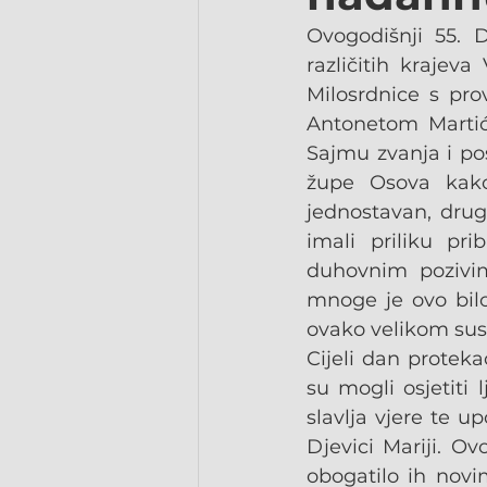
Ovogodišnji 55. 
različitih krajev
Milosrdnice s pro
Antonetom Martić 
Sajmu zvanja i po
župe Osova kako 
jednostavan, druga
imali priliku pri
duhovnim pozivim
mnoge je ovo bilo
ovako velikom sus
Cijeli dan protekao
su mogli osjetiti 
slavlja vjere te up
Djevici Mariji. O
obogatilo ih novim