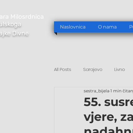
ara Milosrdnica
ulskoga
Naslovnica
O nama
P
Majke Divne
All Posts
Sarajevo
Livno
sestra_bijela
1 min čitan
Tomislavgrad
Sarajevo/S
55. sus
vjere, z
nadahn