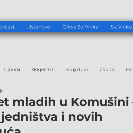
ovijest
Ustanove
Crkva Sv. Vinka
Sv. Vinko
Ljubuški
Klagenfurt
Banja Luka
Žepče
Mo
ja
tup
Duhovni poticaj
Papa Lav XIV.
ret mladih u Komušini
ajedništva i novih
uća…