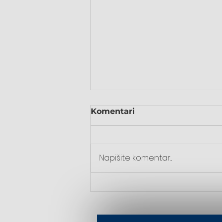
Komentari
Napišite komentar...
55. susret mladih u
Komušini – dan vjere,
zajedništva i novih
nadahnuća…