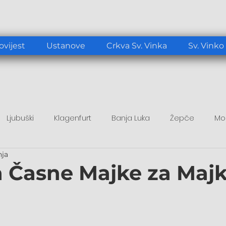
ovijest
Ustanove
Crkva Sv. Vinka
Sv. Vinko
Ljubuški
Klagenfurt
Banja Luka
Žepče
Mo
nja
tup
Duhovni poticaj
Papa Lav XIV.
a Časne Majke za Maj