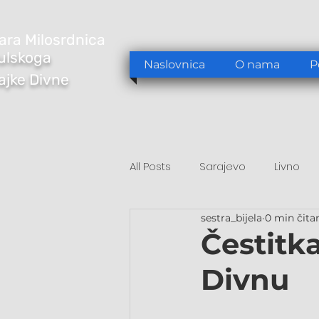
ara Milosrdnica
ulskoga
Naslovnica
O nama
P
Majke Divne
All Posts
Sarajevo
Livno
sestra_bijela
0 min čita
Tomislavgrad
Sarajevo/S
Čestitk
Divnu